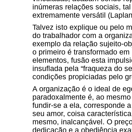
inúmeras relações sociais, ta
extremamente versátil (Laplan
Talvez isto explique ou pelo 
do trabalhador com a organiz
exemplo da relação sujeito-o
o primeiro é transformado em 
elementos, fusão esta impuls
insuflada pela “fraqueza do s
condições propiciadas pelo g
A organização é o ideal de eg
paradoxalmente é, ao mesmo t
fundir-se a ela, corresponde a
seu amor, coisa característica
mesmo, inalcançável. O preço 
dedicação e a obediência exau