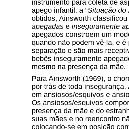
instrumento para coleta de as
apego infantil, a “
Situação do 
obtidos, Ainsworth classifico
apegadas
e
inseguramente a
apegados constroem um mode
quando não podem vê-la, e é 
separação e são mais receptiv
bebês inseguramente apegado
mesmo na presença da mãe.
Para Ainsworth (1969), o chor
por trás de toda insegurança.
em ansiosos/esquivos e ansio
Os ansiosos/esquivos compo
presença da mãe e do estranh
suas mães e no reencontro nã
colocando-se em posição cont