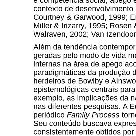
e competência social, apego e
contexto de desenvolvimento e
Courtney & Garwood, 1999; E
Miller & Irizarry, 1995; Rose
Walraven, 2002; Van Izendoorn
Além da tendência contempor
geradas pelo modo de vida m
internas na área de apego 
paradigmáticas da produção d
herdeiros de Bowlby e Ainswo
epistemológicas centrais para 
exemplo, as implicações da n
nas diferentes pesquisas. A 
periódico
Family Process
torn
Seu conteúdo buscava expres
consistentemente obtidos por 