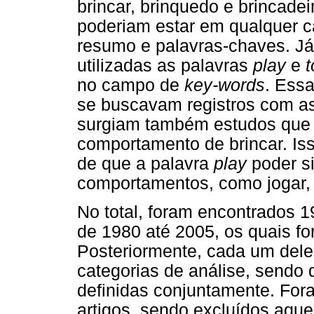
brincar, brinquedo e brincade
poderiam estar em qualquer ca
resumo e palavras-chaves. Já
utilizadas as palavras
play
e
t
no campo de
key-words
. Ess
se buscavam registros com a
surgiam também estudos que 
comportamento de brincar. Is
de que a palavra
play
poder si
comportamentos, como jogar, r
No total, foram encontrados 
de 1980 até 2005, os quais fo
Posteriormente, cada um dele
categorias de análise, sendo 
definidas conjuntamente. For
artigos, sendo excluídos aque