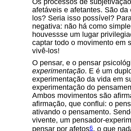
Os processos de subjetivação
afetáveis e afetantes. São d
los? Seria isso possível? Par
negativa: não há como simpl
houvessse um lugar privilegi
captar todo o movimento em s
vivê-los!
O pensar, e o pensar psicológ
experimentação
. E é um dup
experimentação da vida em su
experimentação do pensament
Ambos movimentos são afirma
afirmação, que conflui: o pen
ativando o pensamento. Sen
vivente, um pensador-experime
6
pensar por afetos
, o que nad