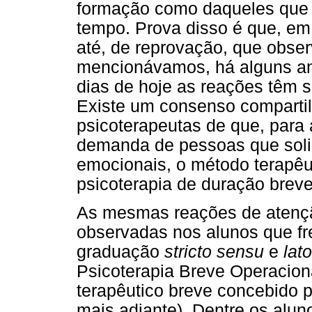
formação como daqueles que 
tempo. Prova disso é que, em 
até, de reprovação, que obse
mencionávamos, há alguns ano
dias de hoje as reações têm s
Existe um consenso compartil
psicoterapeutas de que, para
demanda de pessoas que solic
emocionais, o método terapêut
psicoterapia de duração breve
As mesmas reações de atençã
observadas nos alunos que f
graduação
stricto sensu
e
lat
Psicoterapia Breve Operacio
terapêutico breve concebido p
mais adiante). Dentre os alu