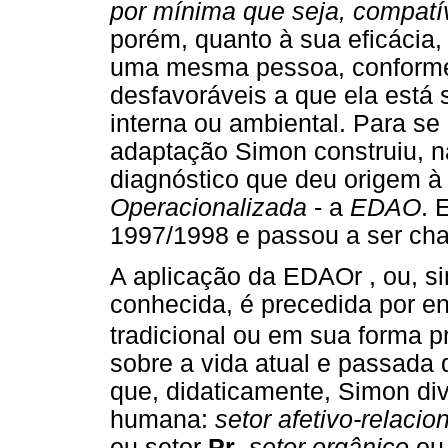
por mínima que seja, compatí
porém, quanto à sua eficácia,
uma mesma pessoa, conforme 
desfavoráveis a que ela está 
interna ou ambiental. Para se
adaptação Simon construiu, 
diagnóstico que deu origem 
Operacionalizada
- a
EDAO
. 
1997/1998 e passou a ser c
A aplicação da EDAOr , ou, 
conhecida, é precedida por en
tradicional ou em sua forma p
sobre a vida atual e passada 
que, didaticamente, Simon div
humana:
setor afetivo-relacio
ou setor
Pr
,
setor orgânico
ou