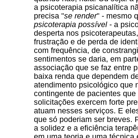
a psicoterapia psicanalítica n
precisa "
se render
" - mesmo 
psicoterapia possível
- a psic
desperta nos psicoterapeutas,
frustração e de perda de ident
com frequência, de constran
sentimentos se daria, em parte
associação que se faz entre 
baixa renda que dependem de 
atendimento psicológico que
contingente de pacientes que
solicitações exercem forte pr
atuam nesses serviços. E ele
que só poderiam ser breves. 
a solidez e a eficiência ter
em uma teoria e uma técnica e