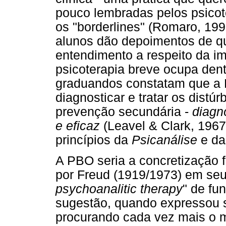
pouco lembradas pelos psicot
os "borderlines" (Romaro, 19
alunos dão depoimentos de qu
entendimento a respeito da im
psicoterapia breve ocupa dent
graduandos constatam que a 
diagnosticar e tratar os distú
prevenção secundária -
diagn
e eficaz
(Leavel & Clark, 1967
princípios da
Psicanálise
e d
A PBO seria a concretização 
por Freud (1919/1973) em seu 
psychoanalitic therapy
" de fu
sugestão, quando expressou
procurando cada vez mais o m