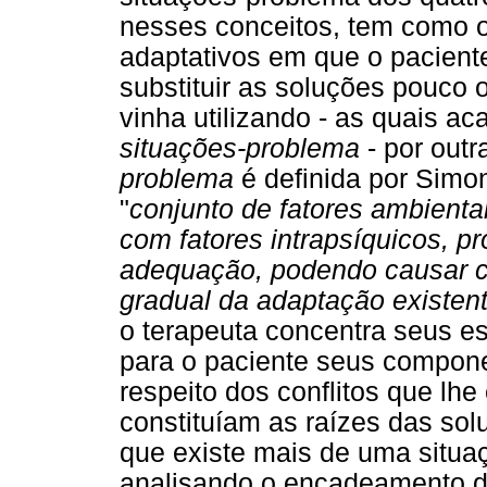
nesses conceitos, tem como ob
adaptativos em que o pacient
substituir as soluções pouco
vinha utilizando - as quais 
situações-problema
- por out
problema
é definida por Simon
"
conjunto de fatores ambientai
com fatores intrapsíquicos, p
adequação, podendo causar cr
gradual da adaptação existent
o terapeuta concentra seus esf
para o paciente seus componen
respeito dos conflitos que lh
constituíam as raízes das so
que existe mais de uma situa
analisando o encadeamento d