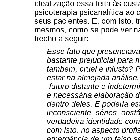
idealização essa feita às cus
psicoterapia psicanalítica a
seus pacientes. E, com isto, t
mesmos, como se pode ver na
trecho a seguir:
Esse fato que presenciava
bastante prejudicial para 
também, cruel e injusto? P
estar na almejada análise
futuro distante e indeterm
e necessária elaboração d
dentro deles. E poderia e
inconsciente, sérios obst
verdadeira identidade como
com isto, no aspecto profi
emergência de um falso se