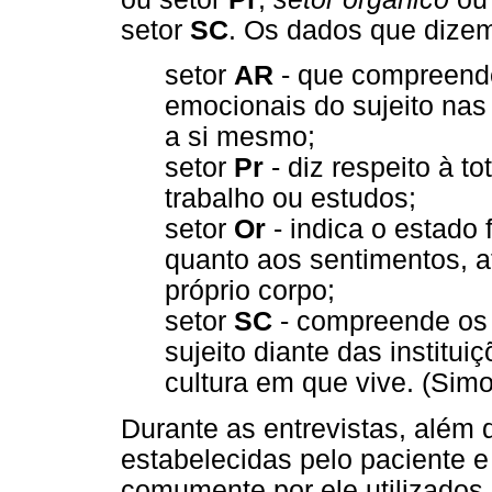
setor
SC
. Os dados que dizem
setor
AR
- que compreend
emocionais do sujeito nas
a si mesmo;
setor
Pr
- diz respeito à t
trabalho ou estudos;
setor
Or
- indica o estado 
quanto aos sentimentos, at
próprio corpo;
setor
SC
- compreende os 
sujeito diante das institu
cultura em que vive. (Simo
Durante as entrevistas, além 
estabelecidas pelo paciente 
comumente por ele utilizados,