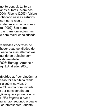
ento central, tanto da
vários autores. Além dos
04), Ribeiro (2003), Valore
entificado nesses estudos
ram certo receio
ção de um ensino de menor
ta, 2007). Um outro
 suas transformações nas
 e com maior escolaridade
cessidades concretas de
nhecer suas condições de
 escolha e as alternativas
o mundo do trabalho com
e da realidade
 2005; Bardagi, Arteche &
agi & Andrade, 2005;
tribuídos ao "ser alguém na
ssão foi escolhida tendo
r alguém na vida, é
s de OP numa comunidade
de ser considerada em
ção – quase profecia – do
o. Não importa o que a
unicípio, segundo o qual o
ra os professores, quanto