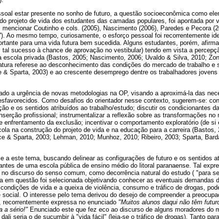
ssoal estar presente no sonho de futuro, a questão socioeconômica como elem
do projeto de vida dos estudantes das camadas populares, foi apontada por 
mencionar Coutinho e cols. (2005), Nascimento (2006), Paredes e Pecora (20
07). Ao mesmo tempo, curiosamente, o esforço pessoal foi recorrentemente id
ortante para uma vida futura bem sucedida. Alguns estudantes, porém, afirma
m tal sucesso à chance de aprovação no vestibular) tendo em vista a percep
 escola privada (Bastos, 2005; Nascimento, 2006; Uvaldo & Silva, 2010; Zon
ratura referese ao desconhecimento das condições do mercado de trabalho e
 & Sparta, 2003) e ao crescente desemprego dentre os trabalhadores jovens
zado a urgência de novas metodologias na OP, visando a aproximá-la das ne
sfavorecidos. Como desafios do orientador nesse contexto, sugerem-se: co
ão e os sentidos atribuídos ao trabalho/estudo; discutir os condicionantes da
inserção profissional; instrumentalizar a reflexão sobre as transformações n
 de enfrentamento da exclusão; incentivar o comportamento exploratório (de si 
cola na construção do projeto de vida e na educação para a carreira (Bastos,
ce & Sparta, 2003; Lehman, 2010; Munhoz, 2010; Ribeiro, 2003; Sparta, Bard
e a este tema, buscando delinear as configurações de futuro e os sentidos a
antes de uma escola pública de ensino médio do litoral paranaense. Tal expre
, no discurso do senso comum, como decorrência natural do estudo ( "para se
ola em questão foi selecionada objetivando conhecer as eventuais demanda
condições de vida e a queixa de violência, consumo e tráfico de drogas, po
e social. O interesse pelo tema derivou do desejo de compreender a preocupa
, recorrentemente expressa no enunciado
"Muitos alunos daqui não têm futur
 a sério!"
Enunciado este que fez eco ao discurso de alguns moradores do m
dali seria o de sucumbir à "vida fácil" (leia-se o tráfico de drogas). Tanto pa