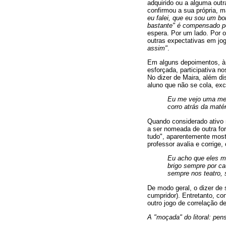
adquirido ou a alguma outr
confirmou a sua própria, 
eu falei, que eu sou um b
bastante" é compensado pe
espera. Por um lado. Por o
outras expectativas em jo
assim"
.
Em alguns depoimentos, à 
esforçada, participativa n
No dizer de Maira, além d
aluno que não se cola, exc
Eu me vejo uma meni
corro atrás da maté
Quando considerado ativo 
a ser nomeada de outra for
tudo", aparentemente most
professor avalia e corrige,
Eu acho que eles me
brigo sempre por ca
sempre nos teatro, 
De modo geral, o dizer de 
cumpridor). Entretanto, co
outro jogo de correlação de
A "moçada" do litoral: pen