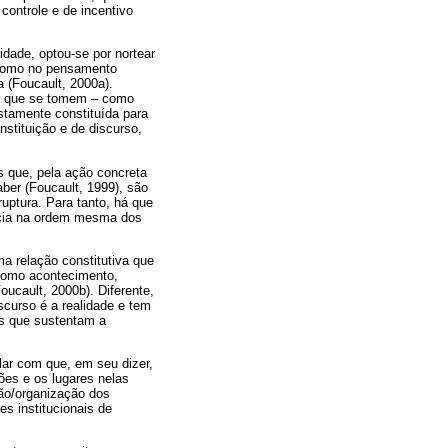
controle e de incentivo
idade, optou-se por nortear
l como no pensamento
 (Foucault, 2000a).
sde que se tomem – como
ostamente constituída para
stituição e de discurso,
s que, pela ação concreta
aber (Foucault, 1999), são
uptura. Para tanto, há que
ência na ordem mesma dos
ma relação constitutiva que
 como acontecimento,
ucault, 2000b). Diferente,
scurso é a realidade e tem
es que sustentam a
lar com que, em seu dizer,
ções e os lugares nelas
ção/organização dos
s institucionais de