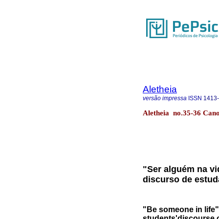
Aletheia
versão impressa
ISSN
1413
Aletheia no.35-36 Cano
"Ser alguém na vi
discurso de estud
"Be someone in life":
students'discourse 