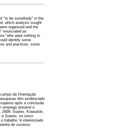
 of "to be somebody" in the
ted, which analysis sought
 were organized and the
fe" enunciated as
ose "who want nothing to
could identify some
laces and practices, some
o campo da Orientação
s pesquisas têm evidenciado
o superior após a conclusão
m emprego (estável e
, 2009; Soares, Krawulski,
 e Soares, no único
 o trabalho
"é interiorizado
arantia de sucesso