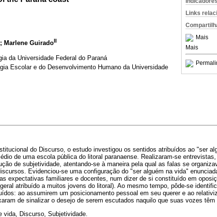
Indicadore
Links rela
Compartilh
Mais
II
; Marlene Guirado
Mais
ia da Universidade Federal do Paraná
Permali
gia Escolar e do Desenvolvimento Humano da Universidade
stitucional do Discurso, o estudo investigou os sentidos atribuídos ao "ser a
dio de uma escola pública do litoral paranaense. Realizaram-se entrevistas,
ção de subjetividade, atentando-se à maneira pela qual as falas se organiz
iscursos. Evidenciou-se uma configuração do "ser alguém na vida" enuncia
das expectativas familiares e docentes, num dizer de si constituído em opos
eral atribuído a muitos jovens do litoral). Ao mesmo tempo, pôde-se identific
tuídos: ao assumirem um posicionamento pessoal em seu querer e ao relativiz
xaram de sinalizar o desejo de serem escutados naquilo que suas vozes têm a
 vida, Discurso, Subjetividade.