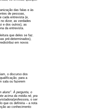
anização das falas e às
rentes de pessoas,
 cada entrevista (e,
 no dizer, as verdades
i e dos outros), as
ena da entrevista.
eitura que deles se faz.
as pré-determinados),
 redistribui em novos
am, o discurso dos
ualificação, para a
em sala ou fazerem
 aluno". À pergunta, o
ente acima da média né, pra
istadora/professora, o ser
o que os definiria – a nota
enção ao conhecimento