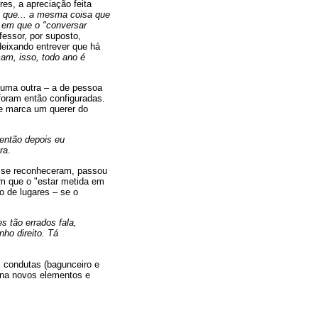
es, a apreciação feita
 que... a mesma coisa que
 em que o "conversar
fessor, por suposto,
deixando entrever que há
am, isso, todo ano é
 uma outra – a de pessoa
 foram então configuradas.
ue marca um querer do
 então depois eu
ra
.
e se reconheceram, passou
em que o "estar metida em
o de lugares – se o
 tão errados fala,
ho direito. Tá
s condutas (bagunceiro e
cena novos elementos e