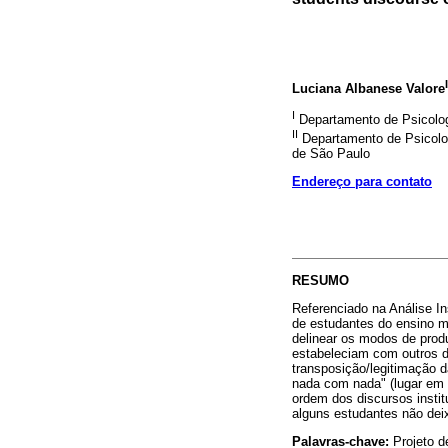
I
Luciana Albanese Valore
I
Departamento de Psicolog
II
Departamento de Psicolo
de São Paulo
Endereço para contato
RESUMO
Referenciado na Análise In
de estudantes do ensino mé
delinear os modos de produ
estabeleciam com outros d
transposição/legitimação 
nada com nada" (lugar em g
ordem dos discursos insti
alguns estudantes não dei
Palavras-chave:
Projeto de