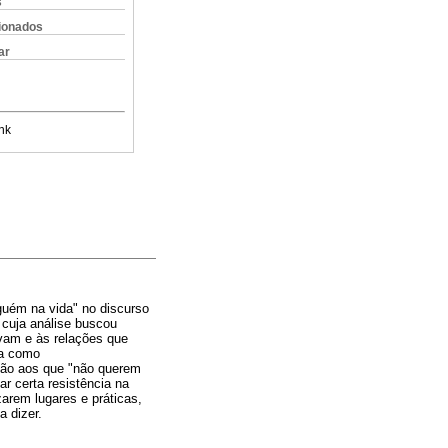
s
cionados
ar
nk
lguém na vida" no discurso
 cuja análise buscou
avam e às relações que
da como
ição aos que "não querem
ar certa resistência na
arem lugares e práticas,
 dizer.