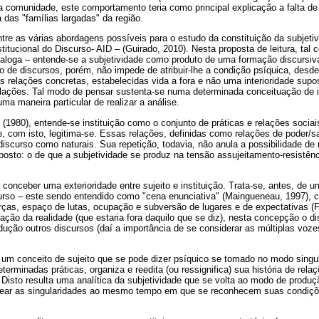
comunidade, este comportamento teria como principal explicação a falta de 
 das "famílias largadas" da região.
ntre as várias abordagens possíveis para o estudo da constituição da subjetiv
stitucional do Discurso- AID – (Guirado, 2010). Nesta proposta de leitura, ta
ialoga – entende-se a subjetividade como produto de uma formação discursiva
to de discursos, porém, não impede de atribuir-lhe a condição psíquica, de
as relações concretas, estabelecidas vida a fora e não uma interioridade sup
relações. Tal modo de pensar sustenta-se numa determinada conceituação de in
ma maneira particular de realizar a análise.
1980), entende-se instituição como o conjunto de práticas e relações sociai
e, com isto, legitima-se. Essas relações, definidas como relações de poder/s
scurso como naturais. Sua repetição, todavia, não anula a possibilidade de r
uposto: o de que a subjetividade se produz na tensão assujeitamento-resist
conceber uma exterioridade entre sujeito e instituição. Trata-se, antes, de u
curso – este sendo entendido como "cena enunciativa" (Maingueneau, 1997),
ças, espaço de lutas, ocupação e subversão de lugares e de expectativas (Fo
ação da realidade (que estaria fora daquilo que se diz), nesta concepção o di
ução outros discursos (daí a importância de se considerar as múltiplas voz
 um conceito de sujeito que se pode dizer psíquico se tomado no modo singu
terminadas práticas, organiza e reedita (ou ressignifica) sua história de rela
. Disto resulta uma analítica da subjetividade que se volta ao modo de produ
inear as singularidades ao mesmo tempo em que se reconhecem suas condiçõe