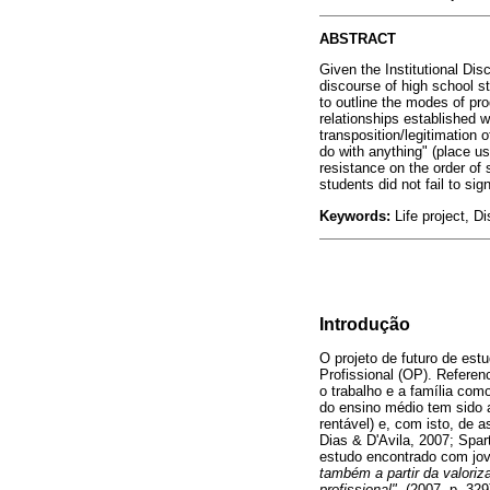
ABSTRACT
Given the Institutional Dis
discourse of high school st
to outline the modes of pr
relationships established w
transposition/legitimation
do with anything" (place u
resistance on the order of 
students did not fail to sig
Keywords:
Life project, Di
Introdução
O projeto de futuro de es
Profissional (OP). Referen
o trabalho e a família com
do ensino médio tem sido 
rentável) e, com isto, de 
Dias & D'Avila, 2007; Spa
estudo encontrado com jov
também a partir da valori
profissional"
. (2007, p. 329