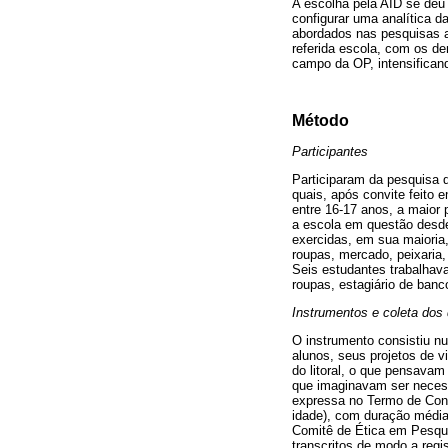
A escolha pela AID se deu
configurar uma analítica d
abordados nas pesquisas an
referida escola, com os de
campo da OP, intensifica
Método
Participantes
Participaram da pesquisa d
quais, após convite feito e
entre 16-17 anos, a maior
a escola em questão desde
exercidas, em sua maioria
roupas, mercado, peixaria,
Seis estudantes trabalhava
roupas, estagiário de banc
Instrumentos e coleta dos
O instrumento consistiu n
alunos, seus projetos de v
do litoral, o que pensava
que imaginavam ser necess
expressa no Termo de Cons
idade), com duração média
Comitê de Ética em Pesqui
transcritos de modo a regis