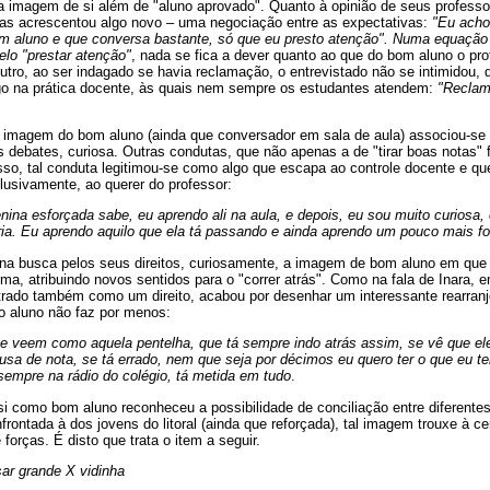
a imagem de si além de "aluno aprovado". Quanto à opinião de seus professor
mas acrescentou algo novo – uma negociação entre as expectativas:
"Eu acho
om aluno e que conversa bastante, só que eu presto atenção". Numa equação
lo "prestar atenção"
, nada se fica a dever quanto ao que do bom aluno o pro
utro, ao ser indagado se havia reclamação, o entrevistado não se intimidou, 
go na prática docente, às quais nem sempre os estudantes atendem:
"Reclam
imagem do bom aluno (ainda que conversador em sala de aula) associou-se
os debates, curiosa. Outras condutas, que não apenas a de "tirar boas notas"
isso, tal conduta legitimou-se como algo que escapa ao controle docente e q
lusivamente, ao querer do professor:
na esforçada sabe, eu aprendo ali na aula, e depois, eu sou muito curiosa,
ria. Eu aprendo aquilo que ela tá passando e ainda aprendo um pouco mais fo
na busca pelos seus direitos, curiosamente, a imagem de bom aluno em qu
ma, atribuindo novos sentidos para o "correr atrás". Como na fala de Inara, 
rado também como um direito, acabou por desenhar um interessante rearranj
 o aluno não faz por menos:
 veem como aquela pentelha, que tá sempre indo atrás assim, se vê que eles
usa de nota, se tá errado, nem que seja por décimos eu quero ter o que eu ten
sempre na rádio do colégio, tá metida em tudo
.
si como bom aluno reconheceu a possibilidade de conciliação entre diferente
nfrontada à dos jovens do litoral (ainda que reforçada), tal imagem trouxe à 
 forças. É disto que trata o item a seguir.
sar grande X vidinha