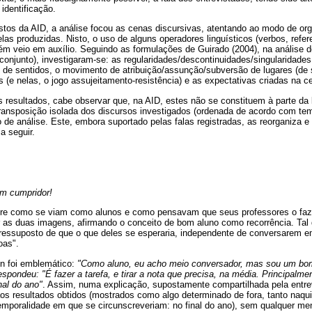
identificação.
tos da AID, a análise focou as cenas discursivas, atentando ao modo de org
las produzidas. Nisto, o uso de alguns operadores linguísticos (verbos, refe
ém veio em auxílio. Seguindo as formulações de Guirado (2004), na análise de
conjunto), investigaram-se: as regularidades/descontinuidades/singularidades
o de sentidos, o movimento de atribuição/assunção/subversão de lugares (de s
s (e nelas, o jogo assujeitamento-resistência) e as expectativas criadas na c
resultados, cabe observar que, na AID, estes não se constituem à parte da l
ansposição isolada dos discursos investigados (ordenada de acordo com tem
o de análise. Este, embora suportado pelas falas registradas, as reorganiza e
a seguir.
ém cumpridor!
re como se viam como alunos e como pensavam que seus professores o fazi
r as duas imagens, afirmando o conceito de bom aluno como recorrência. Tal q
pressuposto de que o que deles se esperaria, independente de conversarem 
oas".
n foi emblemático:
"Como aluno, eu acho meio conversador, mas sou um bom
spondeu: "É fazer a tarefa, e tirar a nota que precisa, na média. Principalm
nal do ano"
. Assim, numa explicação, supostamente compartilhada pela entrev
os resultados obtidos (mostrados como algo determinado de fora, tanto naquil
temporalidade em que se circunscreveriam: no final do ano), sem qualquer m