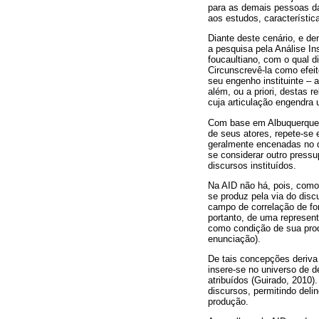
para as demais pessoas da 
aos estudos, característica
Diante deste cenário, e de
a pesquisa pela Análise In
foucaultiano, com o qual d
Circunscrevê-la como efei
seu engenho instituinte – 
além, ou a priori, destas 
cuja articulação engendra u
Com base em Albuquerque (
de seus atores, repete-se 
geralmente encenadas no di
se considerar outro press
discursos instituídos.
Na AID não há, pois, como 
se produz pela via do dis
campo de correlação de for
portanto, de uma represent
como condição de sua prod
enunciação).
De tais concepções deriva
insere-se no universo de de
atribuídos (Guirado, 2010)
discursos, permitindo del
produção.