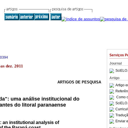
Serviços P
-0394
Journal
as dez. 2011
SciELO 
Artigo
ARTIGOS DE PESQUISA
Artigo 
Referên
Como ci
da": uma análise institucional do
SciELO 
antes do litoral paranaense
Curricu
Traduçã
Enviar e
 an institutional analysis of
of the Paraná coast