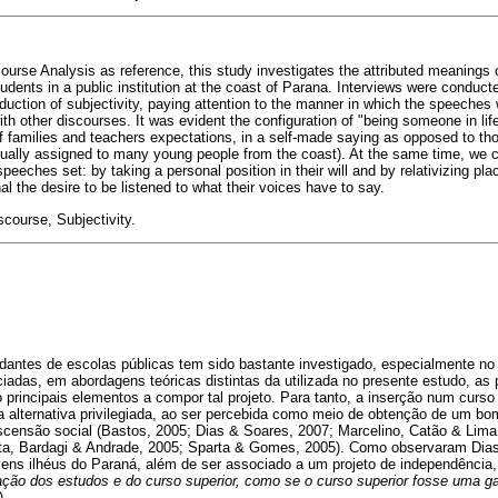
course Analysis as reference, this study investigates the attributed meanings
udents in a public institution at the coast of Parana. Interviews were conduc
oduction of subjectivity, paying attention to the manner in which the speeches
ith other discourses. It was evident the configuration of "being someone in li
 of families and teachers expectations, in a self-made saying as opposed to th
sually assigned to many young people from the coast). At the same time, we 
speeches set: by taking a personal position in their will and by relativizing p
nal the desire to be listened to what their voices have to say.
scourse, Subjectivity.
tudantes de escolas públicas tem sido bastante investigado, especialmente n
ciadas, em abordagens teóricas distintas da utilizada no presente estudo, a
o principais elementos a compor tal projeto. Para tanto, a inserção num curs
a alternativa privilegiada, ao ser percebida como meio de obtenção de um bo
ascensão social (Bastos, 2005; Dias & Soares, 2007; Marcelino, Catão & Lima
rta, Bardagi & Andrade, 2005; Sparta & Gomes, 2005). Como observaram Dias
ens ilhéus do Paraná, além de ser associado a um projeto de independência,
zação dos estudos e do curso superior, como se o curso superior fosse uma g
).