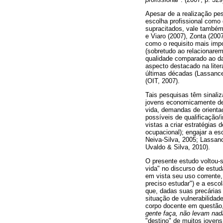
Apesar de a realização pe
escolha profissional como 
supracitados, vale também 
e Viaro (2007), Zonta (20
como o requisito mais imp
(sobretudo ao relacionare
qualidade comparado ao da
aspecto destacado na lite
últimas décadas (Lassance
(OIT, 2007).
Tais pesquisas têm sinali
jovens economicamente de
vida, demandas de orientaç
possíveis de qualificação/
vistas a criar estratégias
ocupacional); engajar a es
Neiva-Silva, 2005; Lassan
Uvaldo & Silva, 2010).
O presente estudo voltou-s
vida" no discurso de estud
em vista seu uso corrente
preciso estudar") e a esc
que, dadas suas precárias 
situação de vulnerabilidad
corpo docente em questão
gente faça, não levam nada
"destino" de muitos jovens 