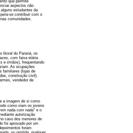
ento que permite
denciar aspectos não
e alguns estudantes da
pera-se contribuir com o
uenas comunidades.
 litoral do Paraná, os
pazes, com faixa etária
s e irmãos), frequentando
faziam. As ocupações
familiares (lojas de
as, construção civil).
alarmes, vendedor de
bre a imagem de si como
 modo como viam os jovens
uerem nada com nada" e o
mediante autorização
 no caso dos menores de
o foi aprovado por um
 depoimentos foram
erada, ou omitida, qualquer