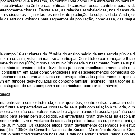
 por acreditar que a mesma, ao constituir-se como uma estratégia do pensam
a subjetividade no âmbito das práticas discursivas, possa contribuir para evi
teriormente citadas. Dentre eles, as relações estabelecidas, nos dizeres d
mais discursos. E, nestas, os modos de produção de subjetividade. Ainda, es
ndo os estudos voltados para segmentos da população, como esse, das peq
e campo 16 estudantes da 3ª série do ensino médio de uma escola pública do
m sala de aula, voluntariaram-se a participar. Constituído por 7 moças e 9 ra
 parte do grupo (60%) morava no município desde o nascimento (com seus pai
 o início do ensino médio. Doze deles já tinham trabalhado e nove ainda o 
, consistiram em atuar como vendedores em estabelecimentos comerciais dos 
 lanchonete) ou como auxiliares em serviços ofertados pelos mesmos (pousad
m em funções desvinculadas do contexto familiar (jardineiro, instalador de 
o, estagiário de uma companhia de eletricidade, corretor de imóveis).
 dados
uma entrevista semiestruturada, cujas questões, dentre outras, versaram so
ida futura e expectativas –supostas- de seus pais com relação à tal vida, o
m sobre a opinião dos professores sobre alguns alunos da escola que "não q
ário para serem bem sucedidos. As entrevistas foram gravadas na escola (
entimento Livre e Esclarecido assinado pelos estudantes ou por seus pais,
 de 30 minutos. Os cuidados éticos foram devidamente observados e o estud
sa (Res.196/96 do Conselho Nacional de Saúde – Ministério da Saúde). Os
trar, o mais fidedignamente possível, a fala dos entrevistados, tendo sido alt