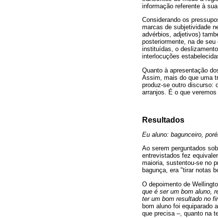
informação referente à sua 
Considerando os pressupos
marcas de subjetividade ne
advérbios, adjetivos) tamb
posteriormente, na de seu 
instituídas, o deslizament
interlocuções estabelecida
Quanto à apresentação dos 
Assim, mais do que uma tr
produz-se outro discurso: 
arranjos. É o que veremos 
Resultados
Eu aluno: bagunceiro, por
Ao serem perguntados sob
entrevistados fez equivale
maioria, sustentou-se no 
bagunça, era "tirar notas b
O depoimento de Wellingto
que é ser um bom aluno, re
ter um bom resultado no fi
bom aluno foi equiparado a
que precisa –, quanto na 