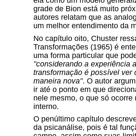
ela como um modelo generaliz
grade de Bion está muito pró
autores relatam que as analo
um melhor entendimento da me
No capítulo oito, Chuster ress
Transformações (1965) é ente
uma forma particular que pode
"considerando a experiência a
transformação é possível ve
maneira nova"
. O autor argum
ir até o ponto em que direcio
nele mesmo, o que só ocorre 
interno.
O penúltimo capítulo descrev
da psicanálise, pois é tal fun
campo, assim como suas limit