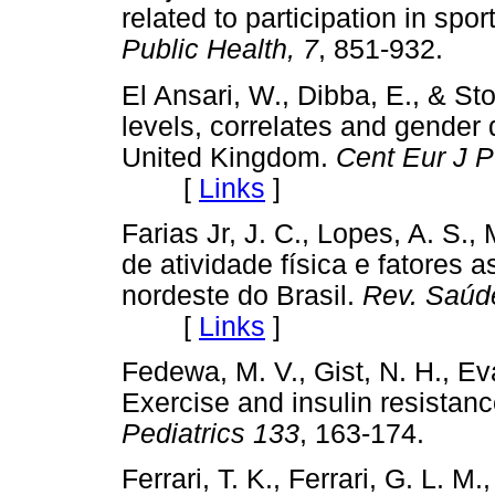
related to participation in spor
Public Health, 7
, 851-932.
El Ansari, W., Dibba, E., & S
levels, correlates and gender
United Kingdom.
Cent Eur J P
[
Links
]
Farias Jr, J. C., Lopes, A. S., 
de atividade física e fatores
nordeste do Brasil.
Rev. Saúde
[
Links
]
Fedewa, M. V., Gist, N. H., Ev
Exercise and insulin resistanc
Pediatrics 133
, 163-174. 
Ferrari, T. K., Ferrari, G. L. M