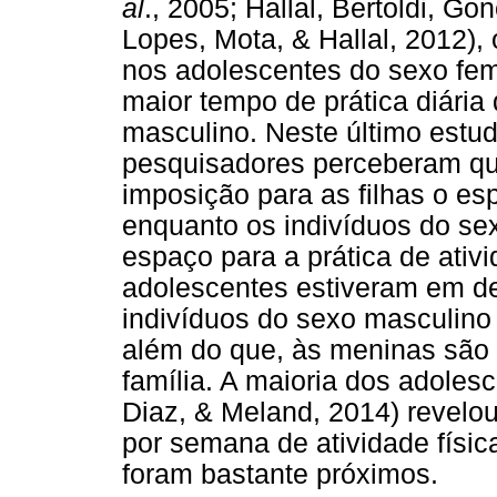
al
., 2005; Hallal, Bertoldi, Go
Lopes, Mota, & Hallal, 2012),
nos adolescentes do sexo fe
maior tempo de prática diária 
masculino. Neste último estud
pesquisadores perceberam q
imposição para as filhas o es
enquanto os indivíduos do s
espaço para a prática de ativi
adolescentes estiveram em d
indivíduos do sexo masculino p
além do que, às meninas são a
família. A maioria dos adoles
Diaz, & Meland, 2014) revelo
por semana de atividade físic
foram bastante próximos.