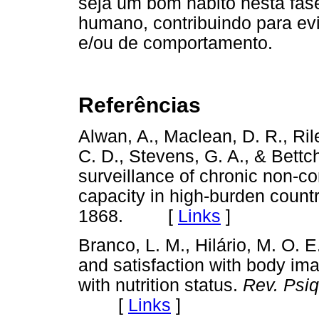
seja um bom hábito nesta fas
humano, contribuindo para evi
e/ou de comportamento.
Referências
Alwan, A., Maclean, D. R., Rile
C. D., Stevens, G. A., & Bettc
surveillance of chronic non-
capacity in high-burden count
1868. [
Links
]
Branco, L. M., Hilário, M. O. E.
and satisfaction with body im
with nutrition status.
Rev. Psiqu
[
Links
]