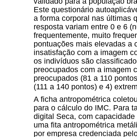
validado para a população brasi
Este questionário autoaplicá
a forma corporal nas últimas
resposta variam entre 0 e 6 (
frequentemente, muito freque
pontuações mais elevadas a 
insatisfação com a imagem cor
os indivíduos são classificad
preocupados com a imagem cor
preocupados (81 a 110 ponto
(111 a 140 pontos) e 4) extr
A ficha antropométrica coleto
para o cálculo do IMC. Para t
digital Seca, com capacidade
uma fita antropométrica metál
por empresa credenciada pel