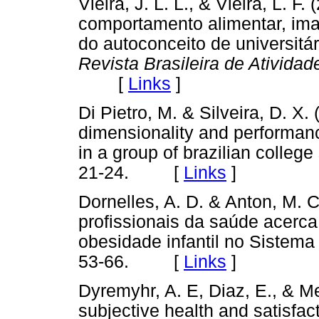
Vieira, J. L. L., & Vieira, L. F
comportamento alimentar, im
do autoconceito de universitár
Revista Brasileira de Atividad
[
Links
]
Di Pietro, M. & Silveira, D. X. (
dimensionality and performan
in a group of brazilian college
21-24. [
Links
]
Dornelles, A. D. & Anton, M. 
profissionais da saúde acerc
obesidade infantil no Sistem
53-66. [
Links
]
Dyremyhr, A. E, Diaz, E., & M
subjective health and satisfa