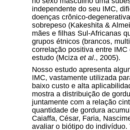
no sexo masculino uma subes
independente do seu IMC, dif
doenças crônico-degenerativa
sobrepeso (Kakeshita & Almei
mães e filhas Sul-Africanas q
grupos étnicos (brancos, mult
correlação positiva entre IMC
estudo (Mciza
et al
., 2005).
Nosso estudo apresenta algum
IMC, vastamente utilizada para
baixo custo e alta aplicabilid
mostra a distribuição de gordu
juntamente com a relação cint
quantidade de gordura acumula
Caiaffa, César, Faria, Nascim
avaliar o biótipo do indivídu