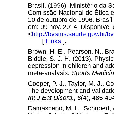
Brasil. (1996). Ministério da
Comissão Nacional de Ética 
10 de outubro de 1996. Brasíl
em: 09 nov. 2014. Disponível
<
http://bvsms.saude.gov.br/
[
Links
]
.
Brown, H. E., Pearson, N., Bra
Biddle, S. J. H. (2013). Physic
depression in children and ad
meta-analysis.
Sports Medicin
Cooper, P. J., Taylor, M. J., C
The development and validatio
Int J Eat Disord., 6
(4), 485
Damasceno, M. L., Schubert, A.