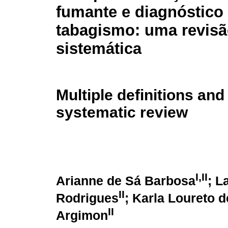
fumante e diagnóstico
tabagismo: uma revis
sistemática
Multiple definitions an
systematic review
I,II
Arianne de Sá Barbosa
; L
II
Rodrigues
; Karla Loureto d
II
Argimon