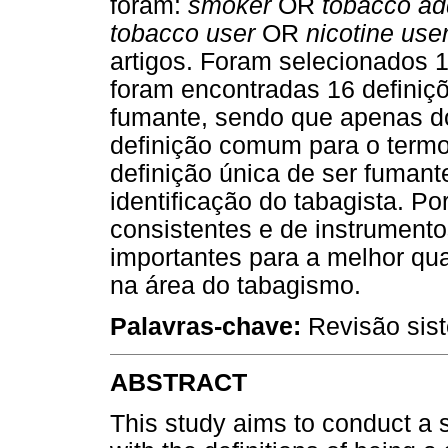
foram:
smoker
OR
tobacco ad
tobacco user
OR
nicotine use
artigos. Foram selecionados 1
foram encontradas 16 definiçõ
fumante, sendo que apenas d
definição comum para o term
definição única de ser fumant
identificação do tabagista. P
consistentes e de instrumento
importantes para a melhor qu
na área do tabagismo.
Palavras-chave:
Revisão sist
ABSTRACT
This study aims to conduct a s