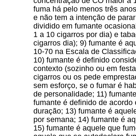
concentração de CO maior a 1
fuma há pelo menos três anos,
e não tem a intenção de para
dividido em fumante ocasional
1 a 10 cigarros por dia) e tab
cigarros dia); 9) fumante é a
10-70 na Escala de Classific
10) fumante é definido consid
contexto (sozinho ou em festa
cigarros ou os pede emprestad
sem esforço, se o fumar é habi
de personalidade; 11) fumante
fumante é definido de acordo 
duração; 13) fumante é aquel
por semana; 14) fumante é aq
15) fumante é aquele que fum