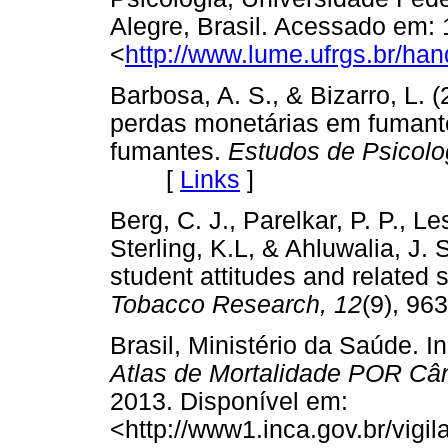
Alegre, Brasil. Acessado em: 
<
http://www.lume.ufrgs.br/ha
Barbosa, A. S., & Bizarro, L.
perdas monetárias em fumant
fumantes.
Estudos de Psicolog
[
Links
]
Berg, C. J., Parelkar, P. P., Le
Sterling, K.L, & Ahluwalia, J.
student attitudes and related 
Tobacco Research, 12
(9), 96
Brasil, Ministério da Saúde. In
Atlas de Mortalidade POR Cân
2013. Disponível em:
<http://www1.inca.gov.br/vi