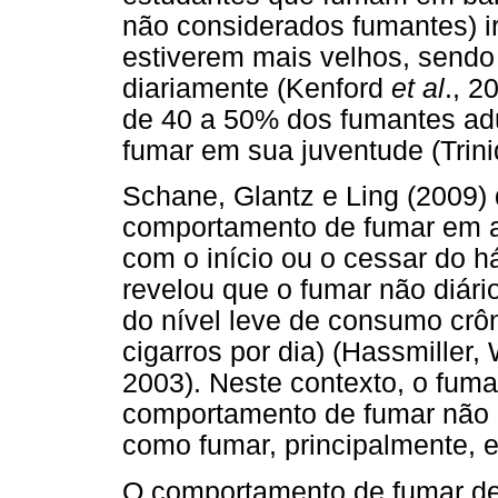
não considerados fumantes) i
estiverem mais velhos, sendo
diariamente (Kenford
et al
., 2
de 40 a 50% dos fumantes adul
fumar em sua juventude (Trinid
Schane, Glantz e Ling (2009)
comportamento de fumar em al
com o início ou o cessar do h
revelou que o fumar não diári
do nível leve de consumo crô
cigarros por dia) (Hassmiller
2003). Neste contexto, o fuma
comportamento de fumar não d
como fumar, principalmente, e
O comportamento de fumar de 