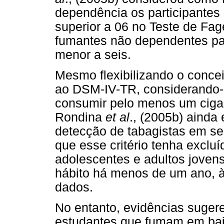
dependência os participante
superior a 06 no Teste de Fa
fumantes não dependentes par
menor a seis.
Mesmo flexibilizando o conce
ao DSM-IV-TR, considerando-o
consumir pelo menos um cigar
Rondina
et al
., (2005b) ainda
detecção de tabagistas em se
que esse critério tenha exclu
adolescentes e adultos jovens
hábito há menos de um ano, à
dados.
No entanto, evidências suge
estudantes que fumam em bai