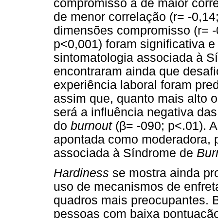
compromisso a de maior correl
de menor correlação (r= -0,1
dimensões compromisso (r= -0,
p<0,001) foram significativa 
sintomatologia associada à 
encontraram ainda que desafi
experiência laboral foram pre
assim que, quanto mais alto o
será a influência negativa da
do
burnout
(β= -090; p<.01).
apontada como moderadora, po
associada à Síndrome de
Bur
Hardiness
se mostra ainda pro
uso de mecanismos de enfret
quadros mais preocupantes. 
pessoas com baixa pontuaç