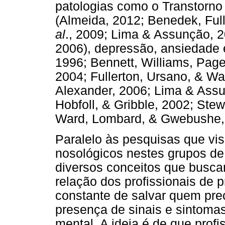
patologias como o Transtorno
(Almeida, 2012; Benedek, Ful
al
., 2009; Lima & Assunção, 2
2006), depressão, ansiedade 
1996; Bennett, Williams, Pag
2004; Fullerton, Ursano, & W
Alexander, 2006; Lima & Ass
Hobfoll, & Gribble, 2002; Stew
Ward, Lombard, & Gwebushe,
Paralelo às pesquisas que v
nosológicos nestes grupos de 
diversos conceitos que busc
relação dos profissionais de 
constante de salvar quem pre
presença de sinais e sintoma
mental. A ideia é de que prof