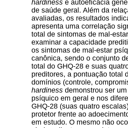
hardiness
e autoeficácia gene
de saúde geral. Além da relaç
avaliadas, os resultados ind
apresenta uma correlação sign
total de sintomas de mal-estar
examinar a capacidade prediti
os sintomas de mal-estar psíqu
canônica, sendo o conjunto d
total do GHQ-28 e suas quatro
preditores, a pontuação total 
domínios (controle, compromis
hardiness
demonstrou ser um pr
psíquico em geral e nos difer
GHQ-28 (suas quatro escalas)
protetor frente ao adoecimen
em estudo. O mesmo não ocor