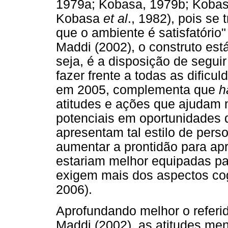
1979a; Kobasa, 1979b; Kobasa
Kobasa
et al
., 1982), pois se 
que o ambiente é satisfatório
Maddi (2002), o construto est
seja, é a disposição de segu
fazer frente a todas as dificu
em 2005, complementa que
h
atitudes e ações que ajudam 
potenciais em oportunidades
apresentam tal estilo de per
aumentar a prontidão para ap
estariam melhor equipadas par
exigem mais dos aspectos cog
2006).
Aprofundando melhor o referi
Maddi (2002), as atitudes m