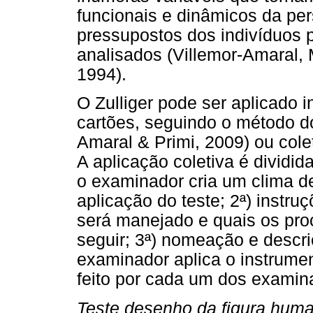
funcionais e dinâmicos da pe
pressupostos dos indivíduos 
analisados (Villemor-Amaral,
1994).
O Zulliger pode ser aplicado i
cartões, seguindo o método d
Amaral & Primi, 2009) ou colet
A aplicação coletiva é dividid
o examinador cria um clima de
aplicação do teste; 2ª) instru
será manejado e quais os pr
seguir; 3ª) nomeação e descr
examinador aplica o instrume
feito por cada um dos examin
Teste desenho da figura hum