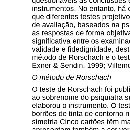
questionáveis as conclusões 
instrumentos. No entanto, há
que diferentes testes projeti
de avaliação, baseados na psi
as respostas de forma objetiv
significativa entre os examin
validade e fidedignidade, des
método de Rorschach e o teste
Exner & Sendin, 1999; Villem
O método de Rorschach
O teste de Rorschach foi pub
ao sobrenome do psiquiatra 
elaborou o instrumento. O te
borrões de tinta de contorno 
simetria Cinco cartões têm m
apresentam também a cor verm