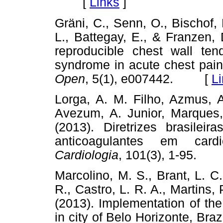
[
Links
]
Gräni, C., Senn, O., Bischof, 
L., Battegay, E., & Franzen,
reproducible chest wall ten
syndrome in acute chest pain
Open
, 5(1), e007442. [
L
Lorga, A. M. Filho, Azmus, A
Avezum, A. Junior, Marques, A
(2013). Diretrizes brasileir
anticoagulantes em card
Cardiologia
, 101(3), 1-95.
Marcolino, M. S., Brant, L. C
R., Castro, L. R. A., Martins, 
(2013). Implementation of the
in city of Belo Horizonte, Braz