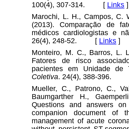
100(4), 307-314. [
Links
]
Marochi, L. H., Campos, C. W
(2013). Comparação de fato
médicos cardiologistas e nã
26(4), 248-52. [
Links
]
Monteiro, M. C., Barros, L. 
Fatores de risco associa
pacientes em Unidade de T
Coletiva
. 24(4), 388-396.
Mueller, C., Patrono, C., Val
Baumgarther H., Gaemperl
Questions and answers on 
companion document of t
management of acute coronar
without persistent ST-segme