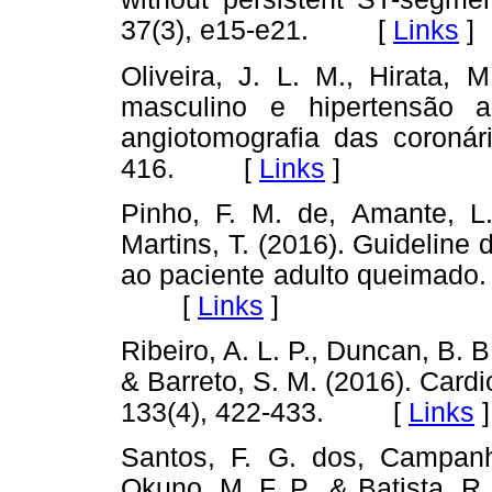
37(3), e15-e21. [
Links
]
Oliveira, J. L. M., Hirata,
masculino e hipertensão a
angiotomografia das coronár
416. [
Links
]
Pinho, F. M. de, Amante, L.
Martins, T. (2016). Guidelin
ao paciente adulto queimado
[
Links
]
Ribeiro, A. L. P., Duncan, B. B.,
& Barreto, S. M. (2016). Cardi
133(4), 422-433. [
Links
]
Santos, F. G. dos, Campanh
Okuno, M. F. P., & Batista, R