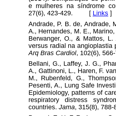
e mulheres na síndrome co
27(6), 423-429. [
Links
]
Andrade, P. B. de, Andrade, M
A., Hernandes, M. E., Marino, 
Berwanger, O., & Mattos, L. 
versus radial na angioplastia
Arq Bras Cardiol
, 102(6), 5
Bellani, G., Laffey, J. G., Ph
A., Gattinoni, L., Haren, F. va
M., Rubenfeld, G., Thompson,
Pesenti, A., Lung Safe Invest
Epidemiology, patterns of care
respiratory distress syndr
countries.
Jama
, 315(8), 7