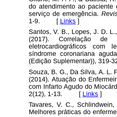
do atendimento ao paciente
serviço de emergência.
Revi
1-9. [
Links
]
Santos, V. B., Lopes, J. D. L.,
(2017). Correlação de d
eletrocardiográficos com l
síndrome coronariana aguda
(Edição Suplementar)), 31
Souza, B. G., Da Silva, A. L. F
(2014). Atuação do Enfermeir
com Infarto Agudo do Miocár
2(12), 1-13. [
Links
]
Tavares, V. C., Schlindwein,
Melhores práticas do enferme