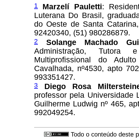
1
Marzelí Pauletti
: Residen
Luterana Do Brasil, gradua
do Oeste de Santa Catarina
92420340, (51) 980286879.
2
Solange Machado Gui
Administração, Tutora 
Multiprofissional do Adu
Cavalhada, nº4530, apto 702
993351427.
3
Diego Rosa Milterstein
professor pela Universidade 
Guilherme Ludwig nº 465, ap
992049254.
Todo o conteúdo deste pe