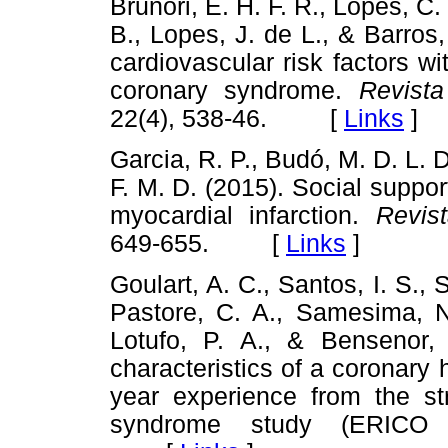
Brunori, E. H. F. R., Lopes, C.
B., Lopes, J. de L., & Barros,
cardiovascular risk factors wi
coronary syndrome.
Revist
22(4), 538-46. [
Links
]
Garcia, R. P., Budó, M. D. L. D
F. M. D. (2015). Social suppor
myocardial infarction.
Revis
649-655. [
Links
]
Goulart, A. C., Santos, I. S., S
Pastore, C. A., Samesima, N.
Lotufo, P. A., & Bensenor,
characteristics of a coronary 
year experience from the str
syndrome study (ERICO