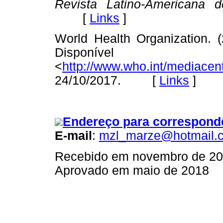
Revista Latino-Americana 
[
Links
]
World Health Organization. 
Dispon
<
http://www.who.int/mediacent
24/10/2017. [
Links
]
Endereço para correspond
E-mail
:
mzl_marze@hotmail.
Recebido em novembro de 2
Aprovado em maio de 2018