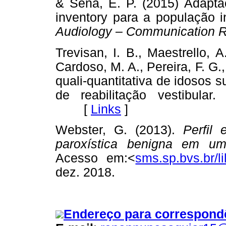
& Sena, E. P. (2015) Adaptaç
inventory para a população in
Audiology – Communication 
Trevisan, I. B., Maestrello, A
Cardoso, M. A., Pereira, F. G.
quali-quantitativa de idosos
de reabilitação vestibular.
F
[
Links
]
Webster, G. (2013).
Perfil 
paroxística benigna em um h
Acesso em:<
sms.sp.bvs.br/l
dez. 2018.
Endereço para correspond