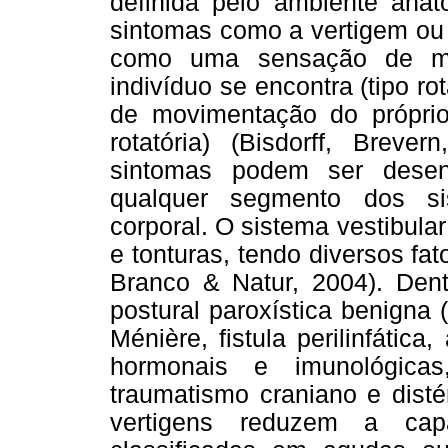
definida pelo ambiente anat
sintomas como a vertigem ou a
como uma sensação de m
indivíduo se encontra (tipo rot
de movimentação do próprio 
rotatória) (Bisdorff, Brev
sintomas podem ser dese
qualquer segmento dos sis
corporal. O sistema vestibula
e tonturas, tendo diversos fa
Branco & Natur, 2004). Den
postural paroxística benigna 
Ménière, fistula perilinfática,
hormonais e imunológicas
traumatismo craniano e disté
vertigens reduzem a cap