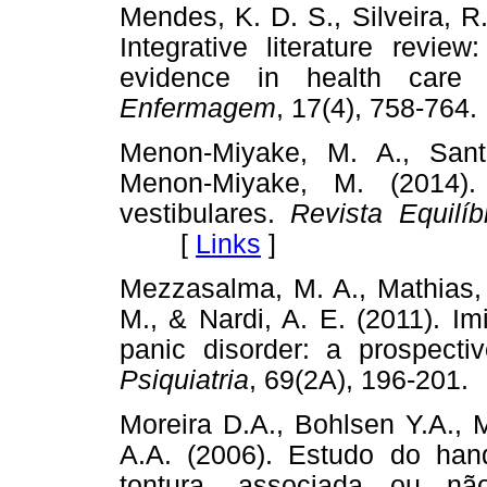
Mendes, K. D. S., Silveira, R
Integrative literature revie
evidence in health care
Enfermagem
, 17(4), 758-7
Menon-Miyake, M. A., San
Menon-Miyake, M. (2014).
vestibulares.
Revista Equilí
[
Links
]
Mezzasalma, M. A., Mathias, 
M., & Nardi, A. E. (2011). Im
panic disorder: a prospecti
Psiquiatria
, 69(2A), 196-2
Moreira D.A., Bohlsen Y.A.,
A.A. (2006). Estudo do ha
tontura, associada ou n