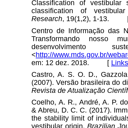
Classification of vestibular
classification of vestibul
Research
, 19(1,2), 1-13. 
Centro de Informação das N
Transformando nosso 
desenvolvimento sus
<
http://www.mds.gov.br/weba
em: 12 dez. 2018. [
Link
Castro, A. S. O. D., Gazzola
(2007). Versão brasileira do 
Revista de Atualização Científ
Coelho, A. R., André, A. P. do 
& Abreu, D. C. C. (2017). Imm
the stability limit of individu
vestibular origin.
Brazilian Jo