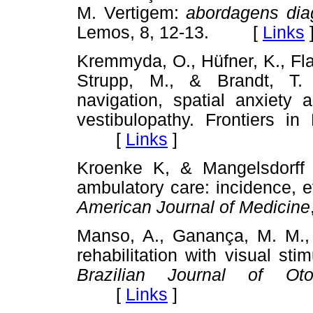
M. Vertigem:
abordagens diag
Lemos, 8, 12-13. [
Links
Kremmyda, O., Hüfner, K., Flan
Strupp, M., & Brandt, T. 
navigation, spatial anxiety 
vestibulopathy. Frontiers i
[
Links
]
Kroenke K, & Mangelsdorf
ambulatory care: incidence, 
American Journal of Medicine
Manso, A., Ganança, M. M., &
rehabilitation with visual stim
Brazilian Journal of Otor
[
Links
]