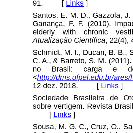
91. [
Links
]
Santos, E. M. D., Gazzola, J. 
Ganança, F. F. (2010). Impac
elderly with chronic vest
Atualização Científica
, 22(4
Schmidt, M. I., Ducan, B. B., 
C. A., & Barreto, S. M. (2011
no Brasil: carga e des
<
http://dms.ufpel.edu.br/are
12 dez. 2018. [
Links
]
Sociedade Brasileira de Oto
sobre vertigem. Revista Brasil
[
Links
]
Sousa, M. G. C., Cruz, O., Sa