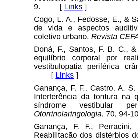
9. [
Links
]
Cogo, L. A., Fedosse, E., & S
de vida e aspectos auditiv
coletivo urbano.
Revista CEF
Doná, F., Santos, F. B. C., 
equilíbrio corporal por r
vestibulopatia periférica cr
[
Links
]
Ganança, F. F., Castro, A. S. 
Interferência da tontura na
síndrome vestibular per
Otorrinolaringologia
, 70, 94
Ganança, F. F., Perracini
Reabilitação dos distérbios d