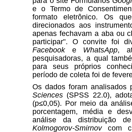
para o site Formulários
Goog
e o Termo de Consentiment
formato eletrônico. Os q
direcionados aos instrumen
apenas fechavam a aba ou cli
participar". O convite foi 
Facebook
e
WhatsApp
, a
pesquisadoras, a qual també
para seus próprios conhec
período de coleta foi de fever
Os dados foram analisados
Sciences
(SPSS 22.0), adota
(p≤0,05). Por meio da análise
porcentagem, média e desv
análise da distribuição d
Kolmogorov-Smirnov
com co