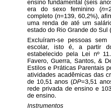
ensino fundamental (seis ano
era do sexo feminino (
n
=
completo (
n
=139, 60,2%), afi
uma renda de até um salári
estado do Rio Grande do Sul 
Excluíram-se pessoas sem f
escolar, isto é, a partir
estabelecido pela Lei nº 11
Favero, Guerra, Santos, & De
Estilos e Práticas Parentais 
atividades acadêmicas das cr
de 10,51 anos (
DP
=3,51 ano
rede privada de ensino e 103
de ensino.
Instrumentos