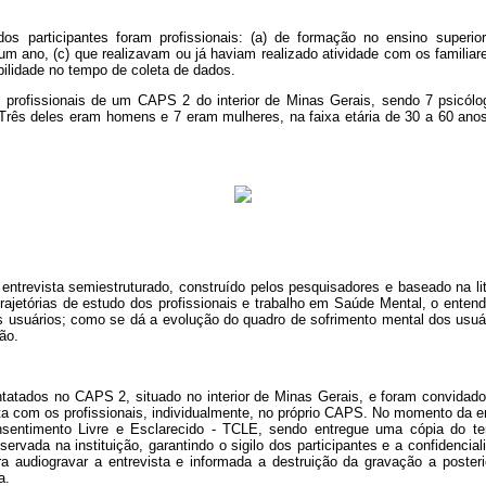
dos participantes foram profissionais: (a) de formação no ensino superi
um ano, (c) que realizavam ou já haviam realizado atividade com os familiare
bilidade no tempo de coleta de dados.
 profissionais de um CAPS 2 do interior de Minas Gerais, sendo 7 psicólog
 Três deles eram
homens e 7 eram mulheres, na faixa etária de 30 a 60 ano
e entrevista semiestruturado, construído pelos pesquisadores e baseado na li
 trajetórias de estudo dos profissionais e trabalho em Saúde Mental, o ent
s usuários; como se dá a evolução do quadro de sofrimento mental dos usuár
ão.
ntatados no CAPS 2, situado no interior de Minas Gerais, e foram convidados
ta com os profissionais, individualmente, no próprio CAPS. No momento da en
entimento Livre e Esclarecido - TCLE, sendo entregue uma cópia do te
ervada na instituição, garantindo o sigilo dos participantes e a confidencia
ra audiogravar a entrevista e informada a destruição da gravação a posterio
a.