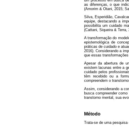
um processo em busca de 
as diferenças, o que ind
(Amorim & Otani, 2015; Sa
Silva, Esperidião, Cavalc
equipe, destacando a impor
possibilita um cuidado m
(Cattani, Siqueira & Terra,
A transformação do modelo
epistemológica de conce
práticas de cuidado e atu
2016). Considerando a imp
que essas transformações
Apesar da abertura de um
existem lacunas entre a g
cuidado pelos profissionai
têm recebido ou a forma
compreendem o transtorno m
Assim, considerando a co
busca compreender como é
transtorno mental, sua evo
Método
Trata-se de uma pesquisa 