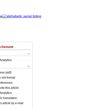
on Demand
Analytics
ese (pdf)
in xml format
references
ite this article
Analytics
c translation
s article by e-mail