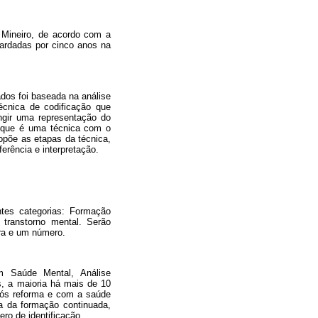
 Mineiro, de acordo com a
ardadas por cinco anos na
ados foi baseada na análise
écnica de codificação que
ngir uma representação do
z que é uma técnica com o
ropõe as etapas da técnica,
erência e interpretação.
ntes categorias: Formação
 transtorno mental. Serão
tra e um número.
m Saúde Mental, Análise
s, a maioria há mais de 10
pós reforma e com a saúde
ia da formação continuada,
ro de identificação.