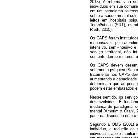
2015). A reforma visa su
indivíduos em sua comunid
em um paradigma psicosso
sobre a saúde mental culm
leitos em hospitais psiq
Terapêuticos (SRT), estr
Rieth, 2015).
Os CAPS foram instituídos
responsáveis pelo atendim
intensivo, semi-intesivo e
serviço territorial, não 
somente derrubar muros, m
Os CAPS devem desempen
sofrimento psíquico (Santo
tratamento nos CAPS deve
aumentando a capacidade d
determinam que as pessoa
podem estar embasados em 
Nesse sentido, os serviç
desenvolvidas. É fundame
mudança de paradigma, con
mental (Amorim & Otani, 2
partir da discussão com a 
Segundo a OMS (2001) a r
indivíduo, a redução da 
individuais, apoio familia