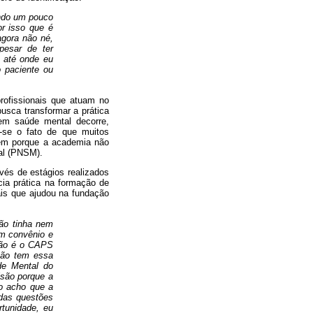
endo um pouco
or isso que é
agora não né,
pesar de ter
r até onde eu
 paciente ou
rofissionais que atuam no
usca transformar a prática
 em saúde mental decorre,
-se o fato de que muitos
bém porque a academia não
al (PNSM).
vés de estágios realizados
cia prática na formação de
nais que ajudou na fundação
não tinha nem
em convênio e
ação é o CAPS
tão tem essa
úde Mental do
isão porque a
ão acho que a
 das questões
rtunidade, eu