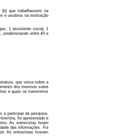
or (b) que trabalhassem na
s e usuários na instituição
as, 1 assistente social, 1
s, predominando entre 40 e
teratura, que versa sobre a
endimento dos mesmos sobre
ios e quais os transtornos
 a participar da pesquisa.
trevista, foi apresentado e
rmo. As entrevistas foram
lidade das informações. Foi
ri. As entrevistas tiveram