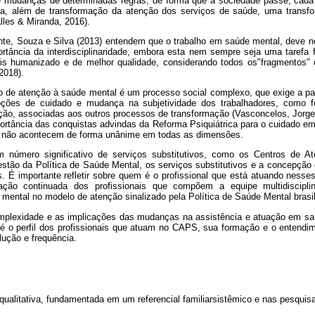
mudanças de determinadas regras, de forma que a sociedade passe, cada
ica, além de transformação da atenção dos serviços de saúde, uma transf
lles & Miranda, 2016).
ante, Souza e Silva (2013) entendem que o trabalho em saúde mental, deve 
tância da interdisciplinaridade, embora esta nem sempre seja uma tarefa fác
ais humanizado e de melhor qualidade, considerando todos os"fragmentos"
 2018).
 de atenção à saúde mental é um processo social complexo, que exige a part
pções de cuidado e mudança na subjetividade dos trabalhadores, como f
ação, associadas aos outros processos de transformação (Vasconcelos, Jorge,
ortância das conquistas advindas da Reforma Psiquiátrica para o cuidado e
 não acontecem de forma unânime em todas as dimensões.
 número significativo de serviços substitutivos, como os Centros de At
estão da Política de Saúde Mental, os serviços substitutivos e a concepção 
s. É importante refletir sobre quem é o profissional que está atuando ness
ção continuada dos profissionais que compõem a equipe multidiscipl
ental no modelo de atenção sinalizado pela Política de Saúde Mental brasil
mplexidade e as implicações das mudanças na assistência e atuação em sa
 o perfil dos profissionais que atuam no CAPS, sua formação e o entend
lução e frequência.
qualitativa, fundamentada em um referencial familiarsistêmico e nas pesquis