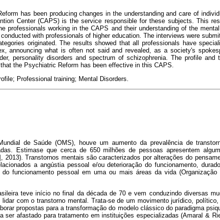
Reform has been producing changes in the understanding and care of individ
ntion Center (CAPS) is the service responsible for these subjects. This res
the professionals working in the CAPS and their understanding of the mental 
 conducted with professionals of higher education. The interviews were submit
tegories originated. The results showed that all professionals have special
ex, announcing what is often not said and revealed, as a society's spoke
rder, personality disorders and spectrum of schizophrenia. The profile and
that the Psychiatric Reform has been effective in this CAPS.
ofile; Professional training; Mental Disorders.
undial de Saúde (OMS), houve um aumento da prevalência de transtor
adas. Estimase que cerca de 650 milhões de pessoas apresentem algum 
, 2013). Transtornos mentais são caracterizados por alterações do pensa
lacionados a angústia pessoal e/ou deterioração do funcionamento, durado
s do funcionamento pessoal em uma ou mais áreas da vida (Organização
asileira teve início no final da década de 70 e vem conduzindo diversas m
idar com o transtorno mental. Trata-se de um movimento jurídico, político, so
borar propostas para a transformação do modelo clássico do paradigma psiqu
a ser afastado para tratamento em instituições especializadas (Amaral & Ri