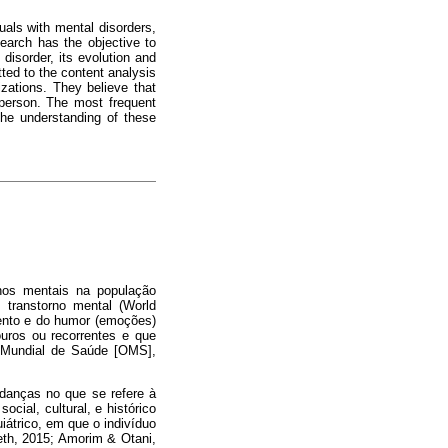
uals with mental disorders,
earch has the objective to
disorder, its evolution and
ted to the content analysis
izations. They believe that
sperson. The most frequent
 the understanding of these
nos mentais na população
transtorno mental (World
mento e do humor (emoções)
uros ou recorrentes e que
 Mundial de Saúde [OMS],
udanças no que se refere à
cial, cultural, e histórico
iátrico, em que o indivíduo
eth, 2015; Amorim & Otani,