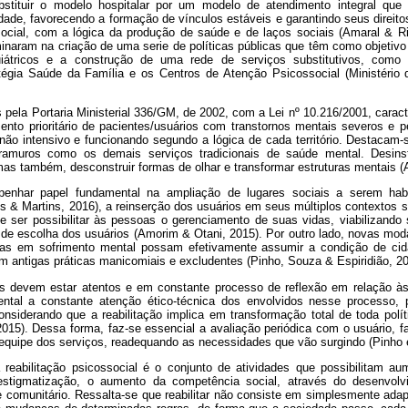
bstituir o modelo hospitalar por um modelo de atendimento integral qu
ade, favorecendo a formação de vínculos estáveis e garantindo seus direito
cial, com a lógica da produção de saúde e de laços sociais (Amaral & Ri
inaram na criação de uma serie de políticas públicas que têm como objetivo
uiátricos e a construção de uma rede de serviços substitutivos, como
atégia Saúde da Família e os Centros de Atenção Psicossocial (Ministério
 pela Portaria Ministerial 336/GM, de 2002, com a Lei nº 10.216/2001, carac
ento prioritário de pacientes/usuários com transtornos mentais severos e p
 não intensivo e funcionando segundo a lógica de cada território. Destacam
intramuros como os demais serviços tradicionais de saúde mental. Desinsti
as também, desconstruir formas de olhar e transformar estruturas mentais (
har papel fundamental na ampliação de lugares sociais a serem hab
s & Martins, 2016), a reinserção dos usuários em seus múltiplos contextos so
 ser possibilitar às pessoas o gerenciamento de suas vidas, viabilizando
e escolha dos usuários (Amorim & Otani, 2015). Por outro lado, novas mod
s em sofrimento mental possam efetivamente assumir a condição de cid
antigas práticas manicomiais e excludentes (Pinho, Souza & Espiridião, 20
os devem estar atentos e em constante processo de reflexão em relação às
ntal a constante atenção ético-técnica dos envolvidos nesse processo, 
siderando que a reabilitação implica em transformação total de toda polí
015). Dessa forma, faz-se essencial a avaliação periódica com o usuário, fa
equipe dos serviços, readequando as necessidades que vão surgindo (Pinho et
eabilitação psicossocial é o conjunto de atividades que possibilitam au
estigmatização,
o aumento da competência social, através do desenvolvi
r e comunitário. Ressalta-se que reabilitar não consiste em simplesmente adap