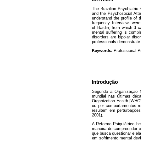
The Brazilian Psychiatric 
and the Psychosocial Atte
understand the profile of 
frequency. Interviews were
of Bardin, from which 3 ca
mental suffering is compl
disorders are bipolar diso
professionals demonstrate 
Keywords:
Professional Pr
Introdução
Segundo a Organização M
mundial nas últimas déc
Organization Health [WHO]
ou por comportamentos re
resultem em perturbaçõe
2001).
A Reforma Psiquiátrica br
maneira de compreender e l
que busca questionar e ela
em sofrimento mental devi