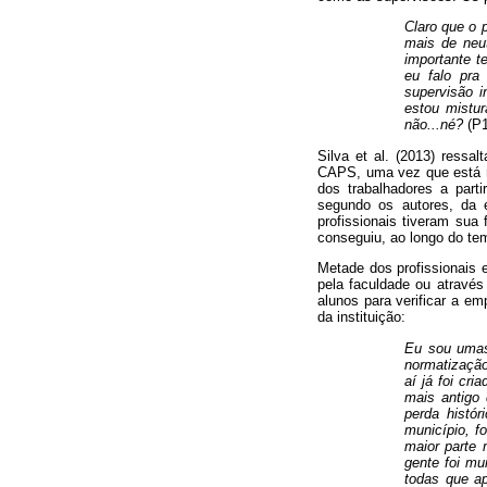
Claro que o 
mais de neut
importante t
eu falo pra
supervisão i
estou mistu
não...né?
(P1
Silva et al. (2013) ress
CAPS, uma vez que está re
dos trabalhadores a part
segundo os autores, da 
profissionais tiveram su
conseguiu, ao longo do te
Metade dos profissionais 
pela faculdade ou através
alunos para verificar a em
da instituição:
Eu sou umas 
normatização
aí já foi cr
mais antigo
perda histór
município, f
maior parte 
gente foi mu
todas que ap