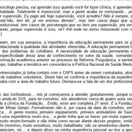
psicólogo precisa, vai aprender isso quando você for fazer clínica, ir aprend
ralidade. Totalmente é impossível, mas a gente acaba se misturando... p
er supervisão. Eu pago até hoje supervisão, você acredita? Não é sempre, 
 ela"não, tem dó, já me ensinou demais", mas tem casos daqui que a
nstitucional, tem casos da psicoterapia que eu levo pra supervisão, pra ve
rando, porque supervisão é isso, né? Até onde eu estou misturando com o
)
altaram, em sua pesquisa, a importância da educação permanente para os p
lacionada à qualidade das atividades oferecidas. A educação permanente b
ir dos problemas do cotiditano. A necessidade de educação permanente
especificidade desta área do conhecimento no setor da saúde, somando
a formação acadêmica anterior ao processo da Reforma Psiquiátrica; e tam
mpo, trabalhar a temática em consonância à Política Nacional de Saúde Ment
entrevistados já tinha contato com o CAPS antes de serem contratados, atra
 de trabalhos voluntários. Deste fato se confirma a importância da experiên
patia com a área de trabalho futuro. Destaca-se a fala de um dos profissio
das instituidoras... nós já começamos a atender, gratuitamente, porque 
 ainda do SUS, para ter convênio, nós atendemos cerca de quatro anos s
iada a clínica da Fundação... Então, esse ano completa 27 anos. E a Fund
 de Minas Gerais. Formalmente não é, por causa da data do convênio, en
ica... A gente montou primeiro equipamento, primeiro ambulatório de Sa
oi uma experiência muito rica... a gente tinha que se haver, por muita superv
muito recém-formado e não tinha como recuar diante desses projetos, ent
ito inventivo, muito estudioso, muito trabalhador, não se amedrontou diante
areciam, né.... e depois disso na minha experiência pessoal eu tive a opo