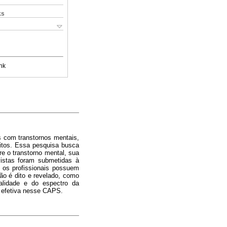
ks
nk
s com transtornos mentais,
itos. Essa pesquisa busca
e o transtorno mental, sua
evistas foram submetidas à
s os profissionais possuem
ão é dito e revelado, como
nalidade e do espectro da
o efetiva nesse CAPS.