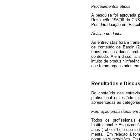
Procedimentos éticos
A pesquisa foi aprovada 
Resolução 196/96 do CNS 
Pós- Graduação em Psicolo
Análise de dados
As entrevistas foram trans
de conteúdo de Bardin (2
transforma os dados brut
conteúdo. Além disso, a 
intuito de produzir inferê
que foram organizadas em t
Resultados e Discu
Do conteúdo das entrevis
profissional em saúde me
apresentadas as categorias
Formação profissional em
Todos os profissionais
Institucional e Esquizoan
anos (Tabela 1), o que i
mental. Em relação à form
como as supervisões. Os pr