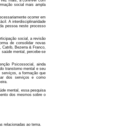
 vez mais, a conviver com
ormação social mais ampla
necessariamente ocorrer em
il. A interdisciplinaridade
 da pessoa neste processo
icipação social, a revisão
orma de consolidar novas
 Catrib, Bezerra & Franco,
m saúde mental, percebe-se
enção Psicossocial, ainda
do transtorno mental e seu
es serviços, a formação que
inar dos serviços e como
eira.
úde mental, essa pesquisa
imento dos mesmos sobre o
as relacionadas ao tema.