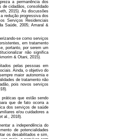
e preza a permanência dos
s de cidadãos, consolidado
eth, 2015). As discussões
 a redução progressiva dos
 os Serviços Residenciais
 da Saúde, 2005; Amaral &
terizando-se como serviços
ersistentes, em tratamento
-se, portanto, por serem um
tucionalizar não significa
Amorim & Otani, 2015).
itados pelas pessoas em
ciais. Ainda, o objetivo do
 sempre maior autonomia e
alidades de tratamento não
adão, pois novos serviços
18).
 práticas que estão sendo
para que de fato ocorra a
tica dos serviços de saúde
miliares e/ou cuidadores a
 al., 2018).
mentar a independência do
mento de potencialidades
tar os desabilitados e sim,