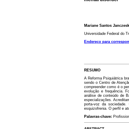
Mariane Santos Janczes
Universidade Federal do Tr
Endereço para correspo
RESUMO
A Reforma Psiquiátrica br
sendo o Centro de Atençã
compreender como é o perf
evolução e frequência. Fo
análise de conteúdo de Ba
especializações. Acredita
porta-voz da sociedade. 
esquizofrenia. O perfil e
Palavras-chave:
Profissio
ABSTRACT