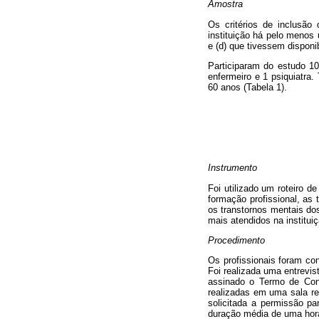
Amostra
Os critérios de inclusão 
instituição há pelo menos 
e (d) que tivessem disponi
Participaram do estudo 10
enfermeiro e 1 psiquiatra.
60 anos (Tabela 1).
Instrumento
Foi utilizado um roteiro d
formação profissional, as
os transtornos mentais do
mais atendidos na instituiç
Procedimento
Os profissionais foram co
Foi realizada uma entrevis
assinado o Termo de Cons
realizadas em uma sala res
solicitada a permissão pa
duração média de uma hor