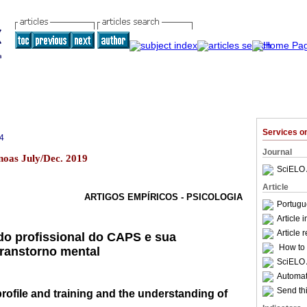
Services 
4
Journal
noas July/Dec. 2019
SciELO 
Article
ARTIGOS EMPÍRICOS - PSICOLOGIA
Portugu
Article 
Article 
 do profissional do CAPS e sua
How to c
ranstorno mental
SciELO 
Automati
Send thi
ofile and training and the understanding of