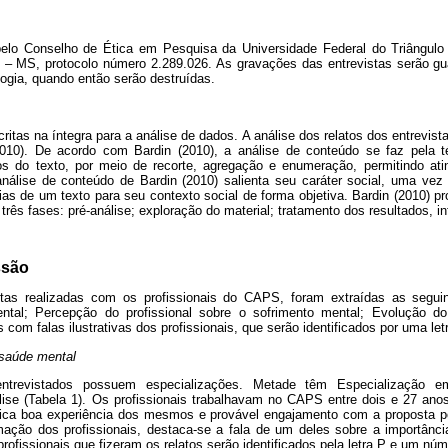
pelo Conselho de Ética em Pesquisa da Universidade Federal do Triângulo
– MS, protocolo número 2.289.026. As gravações das entrevistas serão gu
gia, quando então serão destruídas.
critas na íntegra para a análise de dados. A análise dos relatos dos entrevist
010). De acordo com Bardin (2010), a análise de conteúdo se faz pela t
os do texto, por meio de recorte, agregação e enumeração, permitindo ati
análise de conteúdo de Bardin (2010) salienta seu caráter social, uma ve
ncias de um texto para seu contexto social de forma objetiva. Bardin (2010) p
rês fases: pré-análise; exploração do material; tratamento dos resultados, inf
ssão
tas realizadas com os profissionais do CAPS, foram extraídas as segui
ntal; Percepção do profissional sobre o sofrimento mental; Evolução do
 com falas ilustrativas dos profissionais, que serão identificados por uma le
 saúde mental
 entrevistados possuem especializações. Metade têm Especialização e
álise (Tabela 1). Os profissionais trabalhavam no CAPS entre dois e 27 ano
ndica boa experiência dos mesmos e provável engajamento com a proposta 
ação dos profissionais, destaca-se a fala de um deles sobre a importânc
ofissionais que fizeram os relatos serão identificados pela letra P e um núme