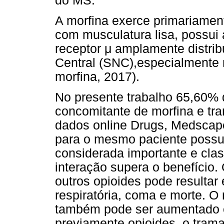
do MS.
A morfina exerce primariamen
com musculatura lisa, possui 
receptor μ amplamente distri
Central (SNC),especialmente n
morfina, 2017).
No presente trabalho 65,60% 
concomitante de morfina e tr
dados online Drugs, Medscap
para o mesmo paciente poss
considerada importante e clas
interação supera o benefício
outros opioides pode resulta
respiratória, coma e morte. O
também pode ser aumentado e
previamente opioides, o trama