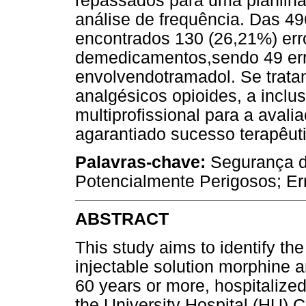
repassados para uma planilha 
análise de frequência. Das 49
encontrados 130 (26,21%) err
demedicamentos,sendo 49 err
envolvendotramadol. Se trata
analgésicos opioides, a inclu
multiprofissional para a aval
agarantiado sucesso terapêut
Palavras-chave:
Segurança d
Potencialmente Perigosos; Er
ABSTRACT
This study aims to identify the
injectable solution morphine a
60 years or more, hospitalized 
the University Hospital (HU) C