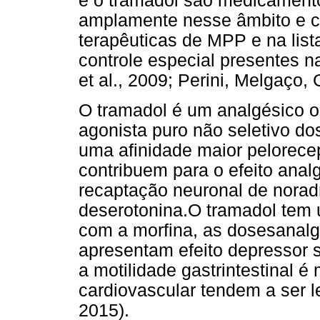
e o tramadol são medicamento
amplamente nesse âmbito e co
terapêuticas de MPP e na lis
controle especial presentes n
et al., 2009; Perini, Melgaço
O tramadol é um analgésico o
agonista puro não seletivo do
uma afinidade maior pelorece
contribuem para o efeito anal
recaptação neuronal de norad
deserotonina.O tramadol tem 
com a morfina, as dosesanal
apresentam efeito depressor 
a motilidade gastrintestinal 
cardiovascular tendem a ser le
2015).