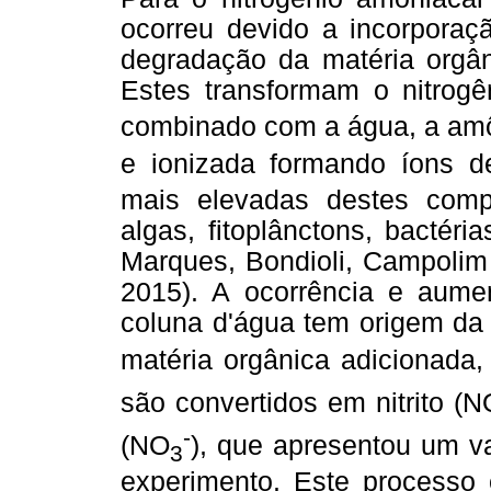
ocorreu devido a incorporaçã
degradação da matéria orgân
Estes transformam o nitrog
combinado com a água, a amôn
e ionizada formando íons 
mais elevadas destes comp
algas, fitoplânctons, bactéria
Marques, Bondioli, Campolim 
2015). A ocorrência e aume
coluna d'água tem origem da
matéria orgânica adicionada,
são convertidos em nitrito (N
-
(NO
), que apresentou um v
3
experimento. Este processo 