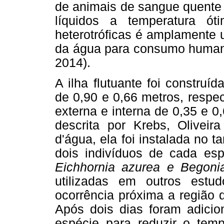
de animais de sangue quente
líquidos a temperatura ó
heterotróficas é amplamente 
da água para consumo humano
2014).
A ilha flutuante foi constru
de 0,90 e 0,66 metros, respe
externa e interna de 0,35 e 0
descrita por Krebs, Oliveir
d'água, ela foi instalada no t
dois indivíduos de cada esp
Eichhornia azurea e Begonia
utilizadas em outros estud
ocorrência próxima a região d
Após dois dias foram adicio
espécie para reduzir o tem