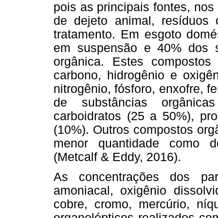
pois as principais fontes, no
de dejeto animal, resíduos 
tratamento. Em esgoto domés
em suspensão e 40% dos só
orgânica. Estes compostos 
carbono, hidrogênio e oxigê
nitrogênio, fósforo, enxofre, f
de substâncias orgânica
carboidratos (25 a 50%), pr
(10%). Outros compostos orgâ
menor quantidade como dete
(Metcalf & Eddy, 2016).
As concentrações dos parâme
amoniacal, oxigênio dissolv
cobre, cromo, mercúrio, níq
organolépticos realizados com