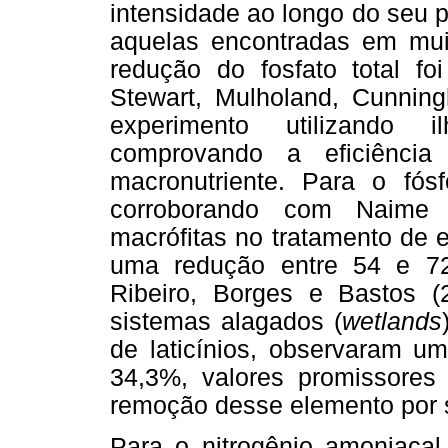
intensidade ao longo do seu 
aquelas encontradas em muit
redução do fosfato total f
Stewart, Mulholand, Cunnin
experimento utilizando i
comprovando a eficiênci
macronutriente. Para o fós
corroborando com Naime e
macrófitas no tratamento de e
uma redução entre 54 e 7
Ribeiro, Borges e Bastos (
sistemas alagados (
wetlands
de laticínios, observaram u
34,3%, valores promissores
remoção desse elemento por 
Para o nitrogênio amoniaca