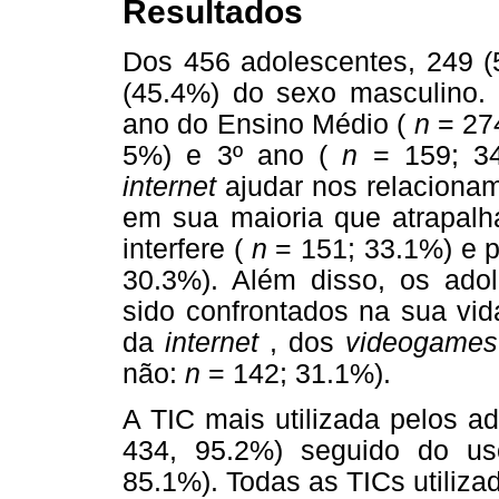
Resultados
Dos 456 adolescentes, 249 (
(45.4%) do sexo masculino.
ano do Ensino Médio (
n
= 274
5%) e 3º ano (
n
= 159; 34
internet
ajudar nos relaciona
em sua maioria que atrapalh
interfere (
n
= 151; 33.1%) e p
30.3%). Além disso, os ado
sido confrontados na sua vid
da
internet
, dos
videogames
não:
n
= 142; 31.1%).
A TIC mais utilizada pelos ad
434, 95.2%) seguido do uso
85.1%). Todas as TICs utiliza