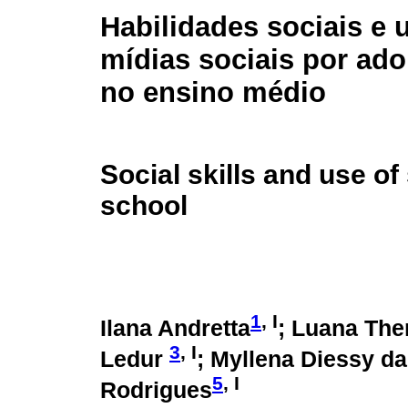
Habilidades sociais e 
mídias sociais por ado
no ensino médio
Social skills and use of
school
1
, I
Ilana Andretta
; Luana The
3
, I
Ledur
; Myllena Diessy da
5
, I
Rodrigues