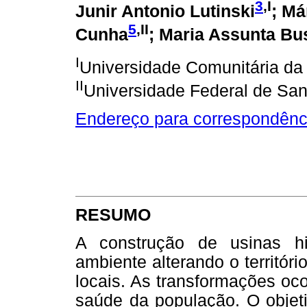
3
,I
Junir Antonio Lutinski
; Má
5
,II
Cunha
; Maria Assunta Bu
I
Universidade Comunitária d
II
Universidade Federal de San
Endereço para correspondênc
RESUMO
A construção de usinas hi
ambiente alterando o territóri
locais. As transformações oco
saúde da população. O objeti