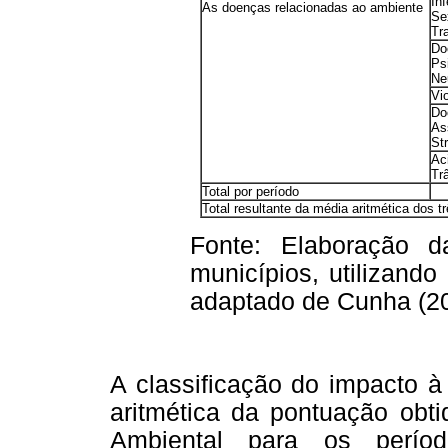
In
As doenças relacionadas ao ambiente
Se
Tr
Do
Ps
Ne
Vi
Do
As
St
Ac
Tr
Total por período
Total resultante da média aritmética dos t
Fonte: Elaboração 
municípios, utilizand
adaptado de Cunha (201
A classificação do impacto 
aritmética da pontuação obt
Ambiental para os períod