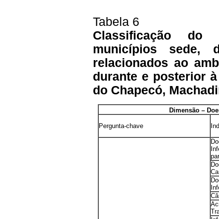
Tabela 6
Classificação d
municípios sede,
relacionados ao ambi
durante e posterior 
do Chapecó, Machadin
Dimensão – Doe
Pergunta-chave
In
Do
In
par
Do
Car
Do
In
Câ
Ac
Tr