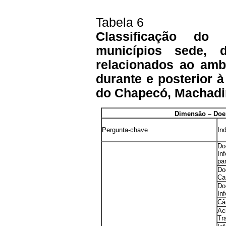
Tabela 6
Classificação d
municípios sede,
relacionados ao ambi
durante e posterior 
do Chapecó, Machadin
Dimensão – Doe
Pergunta-chave
In
Do
In
par
Do
Car
Do
In
Câ
Ac
Tr