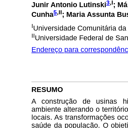
3
,I
Junir Antonio Lutinski
; Má
5
,II
Cunha
; Maria Assunta Bu
I
Universidade Comunitária d
II
Universidade Federal de San
Endereço para correspondênc
RESUMO
A construção de usinas hi
ambiente alterando o territóri
locais. As transformações oco
saúde da população. O objeti