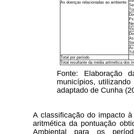
In
As doenças relacionadas ao ambiente
Se
Tr
Do
Ps
Ne
Vi
Do
As
St
Ac
Tr
Total por período
Total resultante da média aritmética dos t
Fonte: Elaboração 
municípios, utilizand
adaptado de Cunha (201
A classificação do impacto 
aritmética da pontuação obt
Ambiental para os períod