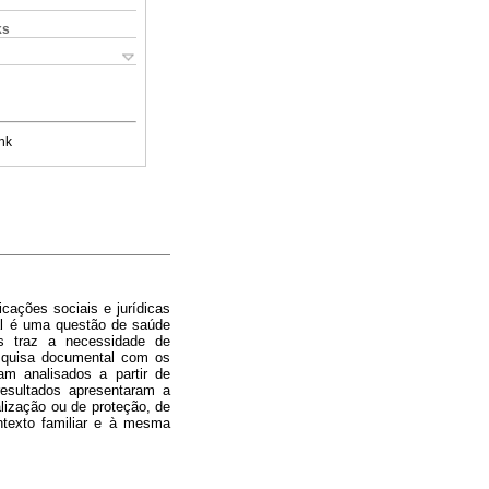
ks
nk
icações sociais e jurídicas
al é uma questão de saúde
os traz a necessidade de
esquisa documental com os
am analisados a partir de
resultados apresentaram a
alização ou de proteção, de
ntexto familiar e à mesma