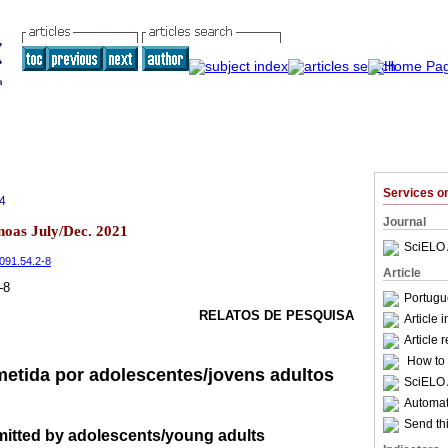
Services 
4
Journal
noas July/Dec. 2021
SciELO 
6091.54.2-8
Article
-8
Portugu
RELATOS DE PESQUISA
Article 
Article 
How to c
etida por adolescentes/jovens adultos
SciELO 
Automati
Send thi
itted by adolescents/young adults