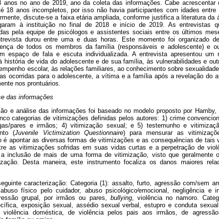
 anos no ano de 2019, ano da coleta das informações. Cabe acrescentar q
é 18 anos incompletos, por isso não havia participantes com idades entre
ormente, discute-se a faixa etária ampliada, conforme justifica a literatura 
aram à instituição no final de 2018 e início de 2019. As entrevistas 
das pela equipe de psicólogos e assistentes sociais entre os últimos me
revista durou entre uma e duas horas. Este momento foi organizado 
sença de todos os membros da família (responsáveis e adolescente) e 
um espaço de fala e escuta individualizada. A entrevista apresentou um r
 história de vida do adolescente e de sua família, às vulnerabilidades e out
empenho escolar, às relações familiares, ao conhecimento sobre sexualidad
s ocorridas para o adolescente, a vítima e a família após a revelação do at
ente nos prontuários.
se das informações
ação e análise das informações foi baseado no modelo proposto por Hamby, 
nco categorias de vitimizações definidas pelos autores: 1) crime convenciona
egas/pares e irmãos; 4) vitimização sexual; e 5) testemunho e vitimizaçã
nto (
Juvenile Victimization Questionnaire
) para mensurar as vitimizaçõ
vo é apontar as diversas formas de vitimizações e as consequências de tais 
re as vitimizações sofridas em suas vidas curtas e a perpetração de violê
 a inclusão de mais de uma forma de vitimização, visto que geralmente
zação. Desta maneira, este instrumento focaliza os danos maiores relac
eguinte caracterização: Categoria (1): assalto, furto, agressão com/sem ar
 abuso físico pelo cuidador, abuso psicológico⁄emocional, negligência e i
agressão grupal, por irmãos ou pares,
bullying
, violência no namoro. Categ
ífica, exposição sexual, assédio sexual verbal, estupro e conduta sexual i
e violência doméstica, de violência pelos pais aos irmãos, de agressã