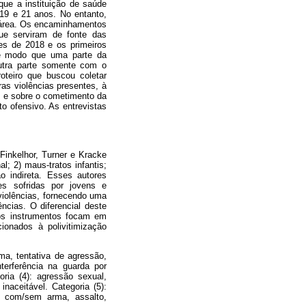
ue a instituição de saúde
 19 e 21 anos. No entanto,
da área. Os encaminhamentos
que serviram de fonte das
ses de 2018 e os primeiros
de modo que uma parte da
outra parte somente com o
oteiro que buscou coletar
ras violências presentes, à
e e sobre o cometimento da
o ofensivo. As entrevistas
Finkelhor, Turner e Kracke
l; 2) maus-tratos infantis;
o indireta. Esses autores
es sofridas por jovens e
violências, fornecendo uma
ncias. O diferencial deste
 os instrumentos focam em
ionados à polivitimização
ma, tentativa de agressão,
nterferência na guarda por
oria (4): agressão sexual,
naceitável. Categoria (5):
o com/sem arma, assalto,