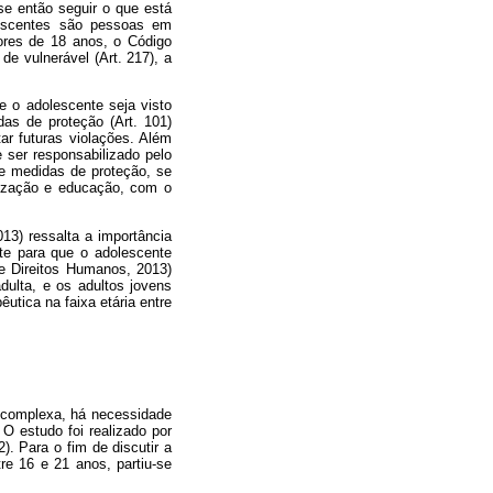
se então seguir o que está
lescentes são pessoas em
iores de 18 anos, o Código
de vulnerável (Art. 217), a
e o adolescente seja visto
as de proteção (Art. 101)
tar futuras violações. Além
 ser responsabilizado pelo
de medidas de proteção, se
lização e educação, com o
13) ressalta a importância
nte para que o adolescente
e Direitos Humanos, 2013)
ulta, e os adultos jovens
utica na faixa etária entre
a complexa, há necessidade
O estudo foi realizado por
. Para o fim de discutir a
e 16 e 21 anos, partiu-se