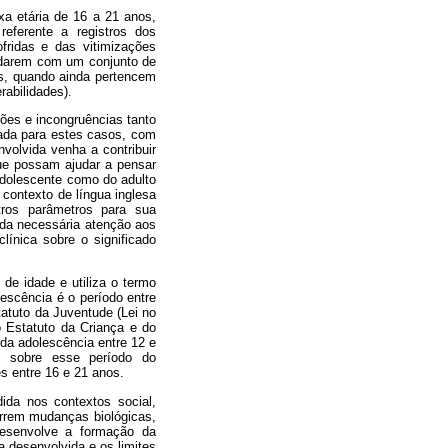
xa etária de 16 a 21 anos,
eferente a registros dos
ofridas e das vitimizações
lidarem com um conjunto de
es, quando ainda pertencem
abilidades).
ões e incongruências tanto
mada para estes casos, com
nvolvida venha a contribuir
que possam ajudar a pensar
adolescente como do adulto
contexto de língua inglesa
ros parâmetros para sua
 da necessária atenção aos
línica sobre o significado
.
de idade e utiliza o termo
escência é o período entre
tatuto da Juventude (Lei no
o Estatuto da Criança e do
da adolescência entre 12 e
es sobre esse período do
s entre 16 e 21 anos.
da nos contextos social,
orrem mudanças biológicas,
 desenvolve a formação da
a desenvolvida e os limites