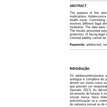
ABSTRACT
The purpose of this arti
implications. Adolescence 
health issue. Committing 
involves different legal d
institution. The data were
The results presented polyv
protection, of facing lega
Criminal liability cannot be
Keywords:
adolescent; sexu
Introdução
Os adolescentes/jovens 
ambígua e complexa do pon
devem ser vistos como suje
que possam ser responsabi
Sposato, 2017). As decisõ
incremento de futuras e m
sexual nessa faixa etá
polivitimização ou a conti
de natureza sexual ou de 