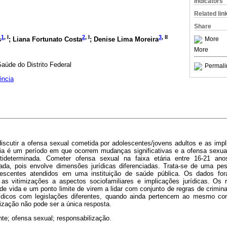
Indicators
Related lin
Share
1
, I
2
, I
3
, II
s
; Liana Fortunato Costa
; Denise Lima Moreira
More
More
aúde do Distrito Federal
Permali
ência
discutir a ofensa sexual cometida por adolescentes/jovens adultos e as impl
cia é um período em que ocorrem mudanças significativas e a ofensa sexu
tideterminada. Cometer ofensa sexual na faixa etária entre 16-21 an
ada, pois envolve dimensões jurídicas diferenciadas. Trata-se de uma p
lescentes atendidos em uma instituição de saúde pública. Os dados for
as vitimizações a aspectos sociofamiliares e implicações jurídicas. Os 
a de vida e um ponto limite de virem a lidar com conjunto de regras de crimin
rídicos com legislações diferentes, quando ainda pertencem ao mesmo co
ização não pode ser a única resposta.
te; ofensa sexual; responsabilização.