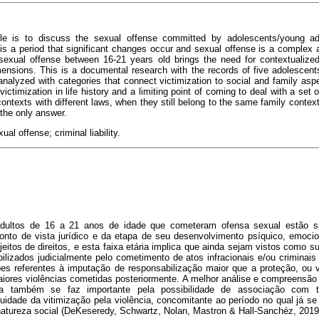
cle is to discuss the sexual offense committed by adolescents/young ad
is a period that significant changes occur and sexual offense is a complex 
sexual offense between 16-21 years old brings the need for contextualize
imensions. This is a documental research with the records of five adolescents
 analyzed with categories that connect victimization to social and family aspe
ictimization in life history and a limiting point of coming to deal with a set of
l contexts with different laws, when they still belong to the same family cont
 the only answer.
al offense; criminal liability.
adultos de 16 a 21 anos de idade que cometeram ofensa sexual estão 
to de vista jurídico e da etapa de seu desenvolvimento psíquico, emocio
itos de direitos, e esta faixa etária implica que ainda sejam vistos como 
lizados judicialmente pelo cometimento de atos infracionais e/ou criminais 
es referentes à imputação de responsabilização maior que a proteção, ou v
aiores violências cometidas posteriormente. A melhor análise e compreensã
ria também se faz importante pela possibilidade de associação com 
nuidade da vitimização pela violência, concomitante ao período no qual já s
natureza social (DeKeseredy, Schwartz, Nolan, Mastron & Hall-Sanchéz, 2019;