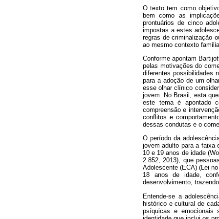
O texto tem como objetivo
bem como as implicações
prontuários de cinco adol
impostas a estes adolesce
regras de criminalização 
ao mesmo contexto famili
Conforme apontam Bartijot
pelas motivações do comet
diferentes possibilidades 
para a adoção de um olhar
esse olhar clínico consid
jovem. No Brasil, esta qu
este tema é apontado c
compreensão e intervenção
conflitos e comportamento
dessas condutas e o comet
O período da adolescência
jovem adulto para a faixa
10 e 19 anos de idade (Wor
2.852, 2013), que pessoas
Adolescente (ECA) (Lei no
18 anos de idade, confo
desenvolvimento, trazendo
Entende-se a adolescênc
histórico e cultural de c
psíquicas e emocionais s
identidade que inclui os p