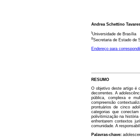
Andrea Schettino Tavare
I
Universidade de Brasília
II
Secretaria de Estado de S
Endereço para correspond
RESUMO
O objetivo deste artigo é 
decorrentes. A adolescên
pública, complexa e mul
compreensão contextualiz
prontuários de cinco ado
categorias que conectam 
polivitimização na históri
enfrentarem contextos ju
comunidade. A responsabil
Palavras-chave:
adolescen