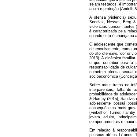
sejam testados, é importa
apoio e proteção (Andolfi 
A ofensa (violência) sex
Sandvik, Nesset, Berg &
violências concomitantes 
é caracterizada pela rela
quando esta é criança ou a
O adolescente que comete 
desenvolvimento, como um s
do ato ofensivo, como vio
2013). A dinâmica familia
o que contribui para a 
responsabilidade de cuida
cometem ofensa sexual c
socioeconômica (Conceição 
Sofrer maus-tratos na inf
interparentais, falta de
probabilidade do adolesce
& Hamby (2015); Sandvik et
adolescente possui poss
consequências mais grave
(Finkelhor, Turner, Hamby
jovem adulto, principal
comportamentais e maior u
Em relação à responsabili
pessoas até os 17 anos, 1