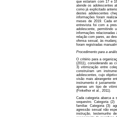
que estariam com 17 e 18
atende os adolescentes at
como já explicitado anteri
destes adolescentes cheg
informações foram realiza
meses de 2019. Cada ent
entrevista foi com a pre
adolescente, permitindo 
informações relacionadas à
relação com pares, ao des
ofensa sexual, às mudança
foram registradas manualm
Procedimento para a análi
O critério para a organiz
(2011), considerando as ci
3) vitimização entre col
construíram um instrume
adolescentes, cujo objeti
visão mais abrangente ent
instrumento é justamente
apenas um tipo de vitimi
(Finkelhor et al., 2011).
Cada categoria abarca a s
sequestro. Categoria (2):
familiar. Categoria (3): 
agressão sexual não espec
instrução, testemunho d