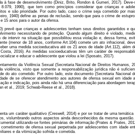
a à fase de desenvolvimento (Diniz, Brito, Rondon & Gumeri, 2017). Deve-
 8.079, 1990), que tem como princípios considerar que crianças e ado
itos e são prioridade. Por outro lado, caso o crime seja cometido por ma
eiro, 1940) define as penas de reclusão, sendo que para o crime de estupro 
o e 15 anos para o autor da ofensa.
) prevê que crianças e adolescentes tenham seus direitos garantidos e qu
imento necessitando de proteção. Quando algum direito é violado, medid
de intervir na situação que possibilitou essa violação e, dessa forma, evi
nte (menor de 18 anos, conforme Art.104) comete um ato infracional, deve
eber uma medida socioeducativa até os 21 anos de idade (Art.112), além 
Costa, 2016). As medidas socioeducativas têm um caráter de responsabi
 socializar e educar o adolescente que violou a lei (Sposato, 2017).
ntamento da Violência Sexual (Secretaria Nacional de Direitos Humanos, 20
a violência, visto que somente a responsabilização jurídica não é suficie
e do ato cometido. Por outro lado, este documento (Secretaria Nacional d
ade de se oferecer atendimento aos autores de ofensa sexual em idade ad
cação e indicação, pois ainda não há uma diferenciação para abordagem terapê
 et al., 2019; Schwab-Reese et al., 2018).
enta um caráter qualitativo (Creswell, 2014) e por se tratar de uma temátic
os, vislumbrando outros aspectos ainda desconhecidos da mesma questão. 
mental utilizando-se fontes primárias de informação (Prates & Prates, 2012)
 cometimento de ofensa sexual perpetrada por adolescentes com idade entr
iliares e da vitimização sofrida e cometida.