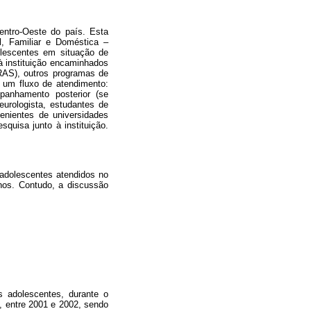
entro-Oeste do país. Esta
l, Familiar e Doméstica –
olescentes em situação de
 instituição encaminhados
CRAS), outros programas de
 um fluxo de atendimento:
ompanhamento posterior (se
eurologista, estudantes de
enientes de universidades
quisa junto à instituição.
o adolescentes atendidos no
nos. Contudo, a discussão
s adolescentes, durante o
o, entre 2001 e 2002, sendo