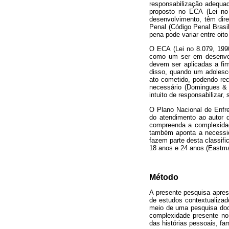
responsabilização adequad
proposto no ECA (Lei no
desenvolvimento, têm dire
Penal (Código Penal Brasil
pena pode variar entre oit
O ECA (Lei no 8.079, 1990
como um ser em desenvolv
devem ser aplicadas a fim 
disso, quando um adolesce
ato cometido, podendo rec
necessário (Domingues & 
intuito de responsabilizar,
O Plano Nacional de Enfre
do atendimento ao autor d
compreenda a complexidad
também aponta a necessid
fazem parte desta classifi
18 anos e 24 anos (Eastman
Método
A presente pesquisa apres
de estudos contextualizad
meio de uma pesquisa docu
complexidade presente no
das histórias pessoais, fam