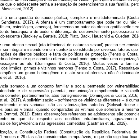
nte que o adolescente tenha a sensação de pertencimento a sua família, pe
& Mascellani, 2012).
ual é uma questão de saúde pública, complexa e multideterminada (Cos
 Søndenaa, 2017). A ofensa é um comportamento que pode ter ou não c
(física, psicológica, ameaça), fornecendo ao autor da ofensa gratificação 
ção de hierarquia e de poder e diferença de desenvolvimento psicossexual en
dolescente (Blackley & Bartels, 2018; Platt, Back, Hauschild & Guedert, 201
uma ofensa sexual (ato infracional de natureza sexual) precisa ser cons
er integral e inserido em um contexto constituído por diversos fatores que 
lações de direitos básicos e falta de políticas de proteção (Penso & Costa,
r do adolescente que cometeu ofensa sexual pode apresentar uma organizaçã
passagem ao ato (Domingues & Costa, 2016). Muitas vezes a família 
r dos irmãos, primos e vizinhos menores (Penso & Costa, 2017). Ressalta-
ompõem um grupo heterogêneo e o ato sexual ofensivo não é dominante
et al., 2016).
ância somado a um contexto familiar e social permeado por vulnerabilidad
 autoridade e de supervisão parental, comunicação empobrecida e violaç
nte cometer, posteriormente, atos transgressores (Domingues & Costa, 2016; 
 al., 2017). A polivitimização – sofrimento de violências diferentes – é cumu
ivelmente mais variadas são as vitimizações sofridas (Schwab-Reese e
s para as vítimas, quando comparadas às vítimas que sofreram a mesma 
 & Ormrod, 2011). Estas observações referentes ao adolescente são potenc
mente no que diz respeito aos conflitos intrafamiliares, agravamento
so de força/violência nas agressões cometidas (Eastman et al., 2019).
zação, a Constituição Federal (Constituição da República Federativa do 
1 meses e 29 dias são consideradas inimputáveis, o que não significa fica