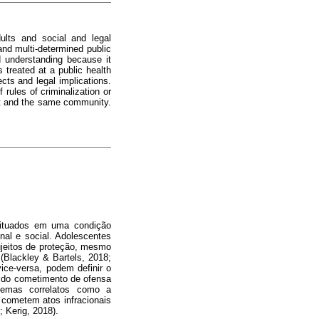
ults and social and legal
and multi-determined public
d understanding because it
 treated at a public health
cts and legal implications.
 rules of criminalization or
ext and the same community.
situados em uma condição
nal e social. Adolescentes
sujeitos de proteção, mesmo
(Blackley & Bartels, 2018;
ice-versa, podem definir o
o do cometimento de ofensa
temas correlatos como a
e cometem atos infracionais
 Kerig, 2018).