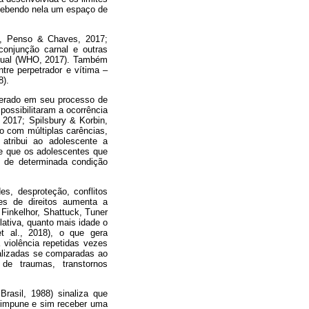
rcebendo nela um espaço de
ta, Penso & Chaves, 2017;
onjunção carnal e outras
sexual (WHO, 2017). Também
tre perpetrador e vítima –
8).
iderado em seu processo de
possibilitaram a ocorrência
 2017; Spilsbury & Korbin,
o com múltiplas carências,
atribui ao adolescente a
se que os adolescentes que
 de determinada condição
es, desproteção, conflitos
ões de direitos aumenta a
Finkelhor, Shattuck, Tuner
lativa, quanto mais idade o
t al., 2018), o que gera
violência repetidas vezes
ializadas se comparadas ao
 de traumas, transtornos
Brasil, 1988) sinaliza que
r impune e sim receber uma