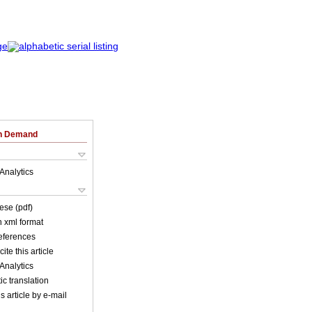
on Demand
Analytics
ese (pdf)
in xml format
references
ite this article
Analytics
c translation
s article by e-mail