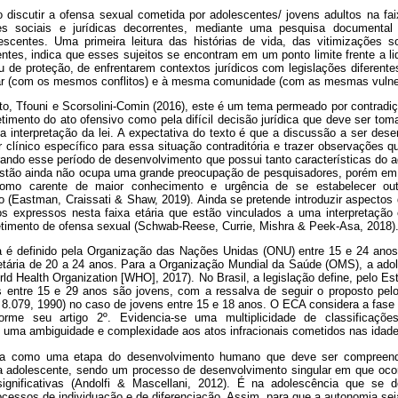
 discutir a ofensa sexual cometida por adolescentes/ jovens adultos na fai
 sociais e jurídicas decorrentes, mediante uma pesquisa documental r
escentes. Uma primeira leitura das histórias de vida, das vitimizações s
ntes, indica que esses sujeitos se encontram em um ponto limite frente a 
ou de proteção, de enfrentarem contextos jurídicos com legislações diferent
ar (com os mesmos conflitos) e à mesma comunidade (com as mesmas vulner
to, Tfouni e Scorsolini-Comin (2016), este é um tema permeado por contradiç
imento do ato ofensivo como pela difícil decisão jurídica que deve ser to
na interpretação da lei. A expectativa do texto é que a discussão a ser dese
 clínico específico para essa situação contraditória e trazer observações 
erando esse período de desenvolvimento que possui tanto características do 
estão ainda não ocupa uma grande preocupação de pesquisadores, porém em 
omo carente de maior conhecimento e urgência de se estabelecer out
 (Eastman, Craissati & Shaw, 2019). Ainda se pretende introduzir aspectos
s expressos nesta faixa etária que estão vinculados a uma interpretação c
imento de ofensa sexual (Schwab-Reese, Currie, Mishra & Peek-Asa, 2018)
 é definido pela Organização das Nações Unidas (ONU) entre 15 e 24 anos 
 etária de 20 a 24 anos. Para a Organização Mundial da Saúde (OMS), a adol
ld Health Organization [WHO], 2017). No Brasil, a legislação define, pelo Es
 entre 15 e 29 anos são jovens, com a ressalva de seguir o proposto pel
 8.079, 1990) no caso de jovens entre 15 e 18 anos. O ECA considera a fase 
rme seu artigo 2º. Evidencia-se uma multiplicidade de classificaçõ
 uma ambiguidade e complexidade aos atos infracionais cometidos nas idade
ia como uma etapa do desenvolvimento humano que deve ser compreendi
ada adolescente, sendo um processo de desenvolvimento singular em que oc
ignificativas (Andolfi & Mascellani, 2012). É na adolescência que se
rocessos de individuação e de diferenciação. Assim, para que a autonomia sej