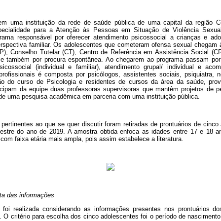
 em uma instituição da rede de saúde pública de uma capital da região C
specialidade para a Atenção às Pessoas em Situação de Violência Sexua
ma responsável por oferecer atendimento psicossocial a crianças e ad
rspectiva familiar. Os adolescentes que cometeram ofensa sexual chegam à
MP), Conselho Tutelar (CT), Centro de Referência em Assistência Social (
, e também por procura espontânea. Ao chegarem ao programa passam por
sicossocial (individual e familiar), atendimento grupal/ individual e ac
profissionais é composta por psicólogos, assistentes sociais, psiquiatra, n
o do curso de Psicologia e residentes de cursos da área da saúde, prov
rticipam da equipe duas professoras supervisoras que mantêm projetos de pes
, de uma pesquisa acadêmica em parceria com uma instituição pública.
pertinentes ao que se quer discutir foram retiradas de prontuários de cinc
estre do ano de 2019. A amostra obtida enfoca as idades entre 17 e 18 a
com faixa etária mais ampla, pois assim estabelece a literatura.
ta das informações
 foi realizada considerando as informações presentes nos prontuários do
 O critério para escolha dos cinco adolescentes foi o período de nasciment