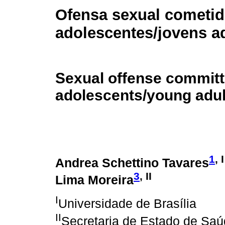
Ofensa sexual cometid
adolescentes/jovens a
Sexual offense commit
adolescents/young adul
1
, I
Andrea Schettino Tavares
3
, II
Lima Moreira
I
Universidade de Brasília
II
Secretaria de Estado de Saúd