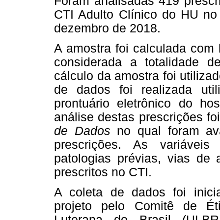
Foram analisadas 419 prescri
CTI Adulto Clínico do HU no
dezembro de 2018.
A amostra foi calculada com 
considerada a totalidade d
cálculo da amostra foi utiliza
de dados foi realizada uti
prontuário eletrônico do h
análise destas prescrições f
de Dados
no qual foram av
prescrições. As variáveis
patologias prévias, vias de
prescritos no CTI.
A coleta de dados foi ini
projeto pelo Comitê de É
Luterana do Brasil (UL