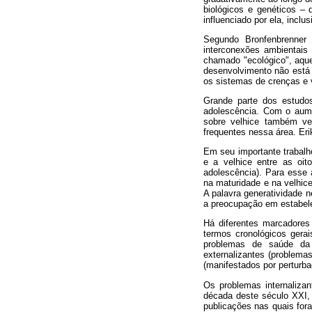
biológicos e genéticos –
influenciado por ela, inclu
Segundo Bronfenbrenner
interconexões ambientais
chamado "ecológico", aque
desenvolvimento não está 
os sistemas de crenças e 
Grande parte dos estudos
adolescência. Com o aume
sobre velhice também ve
frequentes nessa área. Eri
Em seu importante trabalh
e a velhice entre as oit
adolescência). Para esse 
na maturidade e na velhice
A palavra generatividade n
a preocupação em estabelec
Há diferentes marcadores
termos cronológicos gerai
problemas de saúde da
externalizantes (problema
(manifestados por perturba
Os problemas internaliza
década deste século XXI, 
publicações nas quais fora