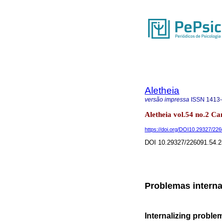
Aletheia
versão impressa
ISSN
1413
Aletheia vol.54 no.2 Ca
https://doi.org/DOI10.29327/22
DOI 10.29327/226091.54.2
Problemas interna
Internalizing proble