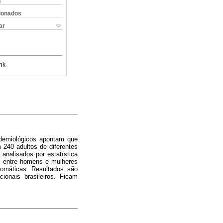
s
cionados
ar
nk
idemiológicos apontam que
240 adultos de diferentes
analisados por estatística
vas entre homens e mulheres
somáticas. Resultados são
ionais brasileiros. Ficam