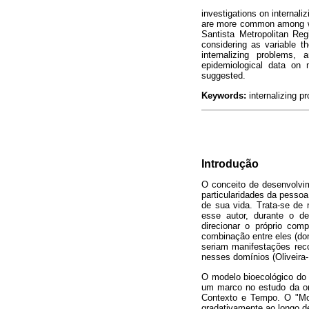
investigations on internali
are more common among wom
Santista Metropolitan Reg
considering as variable 
internalizing problems,
epidemiological data on 
suggested.
Keywords:
internalizing p
Introdução
O conceito de desenvolvi
particularidades da pesso
de sua vida. Trata-se de
esse autor, durante o d
direcionar o próprio com
combinação entre eles (dom
seriam manifestações reco
nesses domínios (Oliveira
O modelo bioecológico do 
um marco no estudo da on
Contexto e Tempo. O "Mo
gradativamente ao longo de