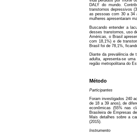
vida perdidos por morte o
DALY do mundo. Contrib
transtornos depressivos (
as pessoas com 30 a 34 a
mulheres apresentaram mai
Buscando entender a lacu
desses transtornos, uso 
Américas, o Brasil aprese
com 18,1%) e de transtor
Brasil foi de 78,1%, fican
Diante da prevalência de 
adulta, apresenta-se uma 
região metropolitana do E
Método
Participantes
Foram investigados 240 ad
de 18 a 39 anos), de dife
econômicas (55% nas cla
Brasileira de Empresas de
Mais detalhes sobre a car
(2015).
Instrumento