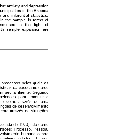
 that anxiety and depression
icipalities in the Baixada
nd inferential statistics,
in the sample in terms of
iscussed in the light of
with sample expansion are
 processos pelos quais as
ísticas da pessoa no curso
com seu ambiente. Segundo
acidades para conduzir e
mente como através de uma
sfunções de desenvolvimento
mento através de situações
 década de 1970, tido como
ensões: Processo, Pessoa,
volvimento humano ocorre
 individualidades – fatores