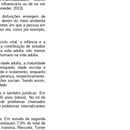
nfluenciá-la ou de se ser
eneider, 2013).
s disfunções emergem de
, dentro do meio ambiente
bientes em que a pessoa em
por ela, como por exemplo,
clo vital, a infância e a
a contribuição de estudos
 a vida adulta são menos
 humano na vida adulta.
idade adulta, a maturidade
rinquedo, idade escolar e
ade e isolamento, enquanto
esperança, respectivamente.
ições sociais. Sendo assim,
dado.
is e também jurídicas. Em
60 anos (idoso). No rol de
sde problemas chamados
 problemas internalizantes
soa. Em estudo da segunda
esentavam 7,9% do total de
, Ivanova, Rescorla, Turner