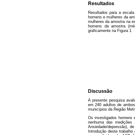
Resultados
Resultados para a escala
homens e mulheres da amos
mulheres da amostra na es
homens da amostra (médi
graficamente na Figura 1.
Discussão
A presente pesquisa avali
em 240 adultos de ambos 
municípios da Região Metr
Os investigados homens e
nenhuma das medições av
Ansiedade/depressão), de
Introdução deste trabalho