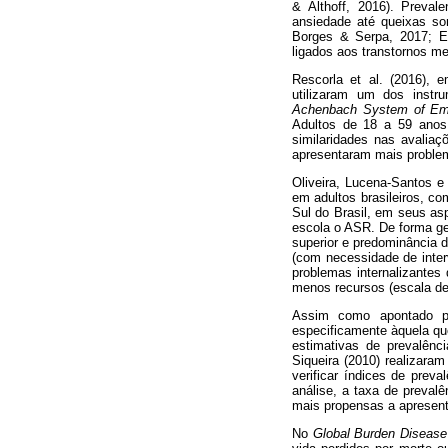
& Althoff, 2016). Preval
ansiedade até queixas som
Borges & Serpa, 2017; E
ligados aos transtornos me
Rescorla et al. (2016), 
utilizaram um dos inst
Achenbach System of Emp
Adultos de 18 a 59 anos
similaridades nas avaliaç
apresentaram mais problem
Oliveira, Lucena-Santos e
em adultos brasileiros, co
Sul do Brasil, em seus asp
escola o ASR. De forma ger
superior e predominância 
(com necessidade de int
problemas internalizante
menos recursos (escala de
Assim como apontado po
especificamente àquela qu
estimativas de prevalên
Siqueira (2010) realizara
verificar índices de preva
análise, a taxa de preval
mais propensas a apresent
No
Global Burden Disease