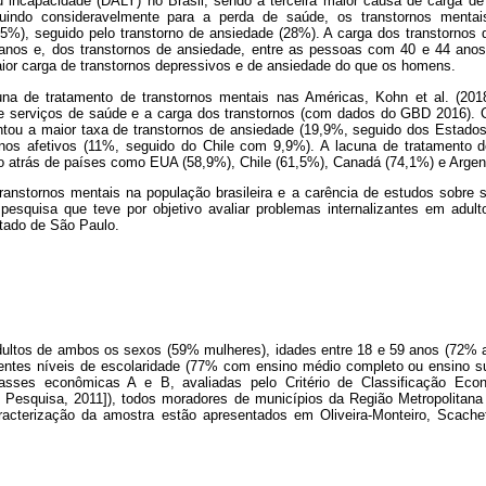
u incapacidade (DALY) no Brasil, sendo a terceira maior causa de carga d
uindo consideravelmente para a perda de saúde, os transtornos menta
35%), seguido pelo transtorno de ansiedade (28%). A carga dos transtornos d
nos e, dos transtornos de ansiedade, entre as pessoas com 40 e 44 anos 
or carga de transtornos depressivos e de ansiedade do que os homens.
na de tratamento de transtornos mentais nas Américas, Kohn et al. (2018
de serviços de saúde e a carga dos transtornos (com dados do GBD 2016)
ntou a maior taxa de transtornos de ansiedade (19,9%, seguido dos Estad
nos afetivos (11%, seguido do Chile com 9,9%). A lacuna de tratamento d
do atrás de países como EUA (58,9%), Chile (61,5%), Canadá (74,1%) e Argen
transtornos mentais na população brasileira e a carência de estudos sobre
pesquisa que teve por objetivo avaliar problemas internalizantes em adu
stado de São Paulo.
ultos de ambos os sexos (59% mulheres), idades entre 18 e 59 anos (72% 
rentes níveis de escolaridade (77% com ensino médio completo ou ensino sup
sses econômicas A e B, avaliadas pelo Critério de Classificação Econ
 Pesquisa, 2011]), todos moradores de municípios da Região Metropolitana
acterização da amostra estão apresentados em Oliveira-Monteiro, Scachett