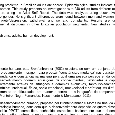
zing problems in Brazilian adults are scarce. Epidemiological studies indicate
en. This study presents an investigation with 240 adults from different mun
ion, using the Adult Self Report. The data was analyzed using descriptive a
the gender. No significant differences were found between men and women 
 anxiety/depression, withdrawal and somatic complaints. Results are d
mental disorders in other Brazilian population segments. New studies 
roblems, adults, human development.
mento humano, para Bronfenbrenner (2002) relaciona-se com um conjunto de
a e do ambiente interagem para produzir "constância e mudança" nas caracter
 mudança e constância na maneira pela qual uma pessoa percebe e lida 
esenvolvimento ocorrem aquisições de conhecimentos, habilidades e cap
portamento através de situações e domínios evolutivos, tanto isolada
ínios: intelectual, físico, sócio emocional, motivacional e artístico). As di
rrentes de dificuldades em manter o controle e a integração do comporta
-Monteiro, Negri, Fernandes, Nascimento & Montesano, 2011).
desenvolvimento humano, proposto por Bronfenbrenner e Morris no final da
tologia humana, considera que o desenvolvimento depende de quatro dim
delo PPCT", como ficou conhecido, estabelece basicamente que o desen
 interações recíprocas entre a pessoa e o ambiente, o que tanto considera as