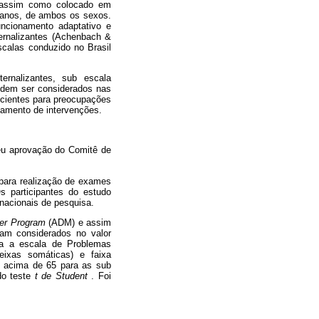
0) assim como colocado em
9 anos, de ambos os sexos.
uncionamento adaptativo e
ternalizantes (Achenbach &
scalas conduzido no Brasil
ernalizantes, sub escala
odem ser considerados nas
ficientes para preocupações
jamento de intervenções.
eu aprovação do Comitê de
a para realização de exames
s participantes do estudo
rnacionais de pesquisa.
er Program
(ADM) e assim
ram considerados no valor
a a escala de Problemas
eixas somáticas) e faixa
s acima de 65 para as sub
do teste
t de Student
. Foi