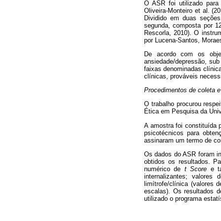
O ASR foi utilizado para
Oliveira-Monteiro et al. 
Dividido em duas seções,
segunda, composta por 126
Rescorla, 2010). O instru
por Lucena-Santos, Moraes 
De acordo com os objeti
ansiedade/depressão, sub
faixas denominadas clínica
clínicas, prováveis neces
Procedimentos de coleta e
O trabalho procurou resp
Ética em Pesquisa da Univ
A amostra foi constituída 
psicotécnicos para obten
assinaram um termo de cons
Os dados do ASR foram i
obtidos os resultados. P
numérico de
t Score
e ta
internalizantes; valore
limítrofe/clínica (valores 
escalas). Os resultados
utilizado o programa estat