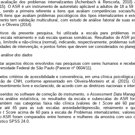
 avaliação dos problemas internalizantes (Achenbach & Rerscorla, 201
(2015). O ASR é um instrumento de autorrelato aplicável a adultos de 18 a 5
 sendo a primeira referente a itens que avaliam competências sociais/f
 itens que avaliam problemas psicológicos dos tipos internalizantes e ex
mento tem validação multicultural, com estudo de análise fatorial de suas e
e Oliveira (2014).
vos da presente pesquisa, foi utilizada a escala para problemas int
 escala retraimento e sub escala queixas somáticas. Resultados do ASR p
, limítrofe e não-clínica (normal), indicando, respectivamente, problemas su
sidades de intervenção, e pontos fortes que devem ser considerados no plane
 análise dos dados
eitar aspectos éticos envolvidos nas pesquisas com seres humanos e receb
ersidade Federal de São Paulo (Parecer nº 0604/11).
pelos critérios de acessibilidade e conveniência, em uma clínica psicológic
ção de CNH, conforme apresentado em Oliveira-Monteiro et al. (2015). O
entimento livre e esclarecido, de acordo com as diretrizes nacionais e inte
nseridos no
software
de correção do instrumento, o
Assessment Data Manag
ara análise estatística, os resultados da escala e subescalas do ASR fo
mbém nas categorias faixa não clínica (valores de
t Score
até 60 par
s de até 65 para as sub escalas ansiedade/depressão, retraimento e qu
de
t Score
acima de 60 para a escala de Problemas internalizantes; valore
 do ASR foram comparados entre homens e mulheres da amostra com uso 
ístico SPSS 24.0.