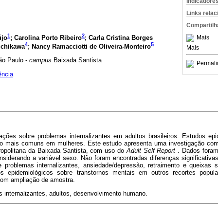
Indicadore
Links rela
Compartilh
1
2
újo
; Carolina Porto Ribeiro
; Carla Cristina Borges
Mais
4
5
Ichikawa
; Nancy Ramacciotti de Oliveira-Monteiro
Mais
ão Paulo -
campus
Baixada Santista
Permali
ência
ações sobre problemas internalizantes em adultos brasileiros. Estudos ep
o mais comuns em mulheres. Este estudo apresenta uma investigação com 
ropolitana da Baixada Santista, com uso do
Adult Self Report
. Dados foram 
considerando a variável sexo. Não foram encontradas diferenças significati
problemas internalizantes, ansiedade/depressão, retraimento e queixas 
s epidemiológicos sobre transtornos mentais em outros recortes populac
com ampliação de amostra.
 internalizantes, adultos, desenvolvimento humano.