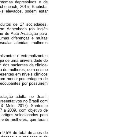
sintomas depressivos e de
Achenbach, 2015; Baptista,
is elevados, podem estar
adultos de 17 sociedades,
em Achenbach (do inglês
io de Auto Avaliação para
umas diferenças e muitas
escalas aferidas, mulheres
lizantes e externalizantes
ogia de uma universidade do
m dos pacientes da clínica-
era de mulheres, com ensino
esentes em níveis clínicos
com menor porcentagem de
reocupantes por possuírem
lação adulta no Brasil,
resentativos no Brasil com
 & Melo, 2017). Santos e
97 a 2009, com objetivo de
5 artigos selecionados para
lmente mulheres, que foram
m 9,5% do total de anos de