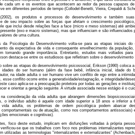
 de cada um e os eventos que acontecem ao redor da pessoa capazes de i
sive em diferentes períodos de tempo (Collodel-Benetti, Vieira, Crepaldi & Sch
 (2002), os produtos e processos do desenvolvimento e também sua
 e de seu impacto sobre as forças que afetam o crescimento psicológico
le que inclui desde relações face a face (micro e meso sistemas) até am
presente (exo e macro sistemas), mas que influenciam e são influenciados 
valores de uma cultura.
 da Psicologia do Desenvolvimento volta-se para as etapas iniciais do ci
nto da expectativa de vida e consequente envelhecimento da população, 
m tomando grande importância. Entretanto, estudos mais voltados para
kson destaca-se entre os estudiosos que refletiram sobre o desenvolvimento
o sobre as etapas do desenvolvimento psicossocial, Erikson (1990) coloca a 
o idades do ser humano (além da fase bebê, infância inicial, idade do b
autor, na idade adulta o ser humano vive um conflito de ego entre a intimid
, esse conflito ocorre entre a generatividade/estagnação, e integridade/des
este caso aplica-se a preocupação protetora por todas as gerações e institu
er e orientar a geração seguinte. A virtude associada nesse estágio é o cui
 na consideração da vida adulta que abrangem dimensões biopsicossocia
s, o indivíduo adulto é aquele com idade superior a 18 anos e inferior a 
 vida adulta, os problemas de ordem psicológica podem abarcar de
s comportamentais ou de atuação, como nos comportamentos antissociais) e
ções emocionais e cognitivas).
ntes, foco deste estudo, implicam em disfunções voltadas à própria pes
verificou-se que os trabalhos com foco nos problemas internalizantes repr
m utilizadas as terminologias "internalizantes e externalizantes" (Achenbach