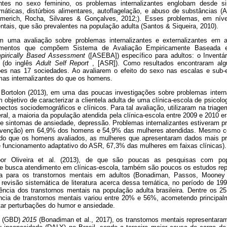
entes no sexo feminino, os problemas internalizantes englobam desde 
áticas, distúrbios alimentares, autoflagelação, e abuso de substâncias (
merich, Rocha, Silvares & Gonçalves, 2012;). Esses problemas, em níve
ntais, que são prevalentes na população adulta (Santos & Siqueira, 2010).
em uma avaliação sobre problemas internalizantes e externalizantes em 
rumentos que compõem Sistema de Avaliação Empiricamente Baseada 
irically Based Assessment
([ASEBA]) específico para adultos: o Inventár
 (do inglês
Adult Self Report
, [ASR]). Como resultados encontraram alg
ões nas 17 sociedades. Ao avaliarem o efeito do sexo nas escalas e sub-
as internalizantes do que os homens.
 Bortolon (2013), em uma das poucas investigações sobre problemas interna
m objetivo de caracterizar a clientela adulta de uma clínica-escola de psicol
ectos sociodemográficos e clínicos. Para tal avaliação, utilizaram na triage
al, a maioria da população atendida pela clínica-escola entre 2009 e 2010 
de sintomas de ansiedade, depressão. Problemas internalizantes estiveram pr
ervenção) em 64,9% dos homens e 54,9% das mulheres atendidas. Mesmo 
s do que os homens avaliados, as mulheres que apresentaram dados mais p
 funcionamento adaptativo do ASR, 67,3% das mulheres em faixas clínicas).
r Oliveira et al. (2013), de que são poucas as pesquisas com popu
e busca atendimento em clínicas-escola, também são poucos os estudos rep
cia para os transtornos mentais em adultos (Bonadiman, Passos, Mooney
m revisão sistemática de literatura acerca dessa temática, no período de 19
lência dos transtornos mentais na população adulta brasileira. Dentre os 2
ência de transtornos mentais variou entre 20% e 56%, acometendo principa
ar perturbações do humor e ansiedade.
(GBD)
2015
(Bonadiman et al., 2017), os transtornos mentais representara