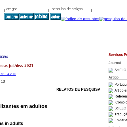
Serviços P
-0394
Journal
noas jul./dez. 2021
SciELO 
6091.54.2-10
Artigo
-10
Portugu
RELATOS DE PESQUISA
Artigo 
Referên
Como ci
lizantes em adultos
SciELO 
Traduçã
Enviar e
ms in adults