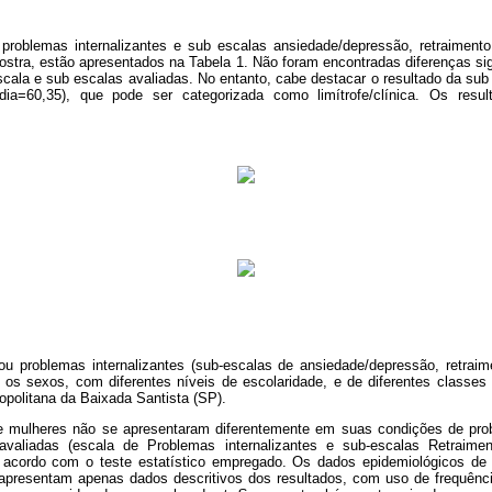
 problemas internalizantes e sub escalas ansiedade/depressão, retraiment
tra, estão apresentados na Tabela 1. Não foram encontradas diferenças sig
cala e sub escalas avaliadas. No entanto, cabe destacar o resultado da sub 
a=60,35), que pode ser categorizada como limítrofe/clínica. Os resul
ou problemas internalizantes (sub-escalas de ansiedade/depressão, retrai
os sexos, com diferentes níveis de escolaridade, e de diferentes classe
opolitana da Baixada Santista (SP).
 mulheres não se apresentaram diferentemente em suas condições de prob
aliadas (escala de Problemas internalizantes e sub-escalas Retraime
 acordo com o teste estatístico empregado. Os dados epidemiológicos de 
 apresentam apenas dados descritivos dos resultados, com uso de frequênc