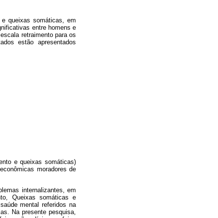
o e queixas somáticas, em
nificativas entre homens e
escala retraimento para os
tados estão apresentados
mento e queixas somáticas)
s econômicas moradores de
lemas internalizantes, em
nto, Queixas somáticas e
saúde mental referidos na
ias. Na presente pesquisa,