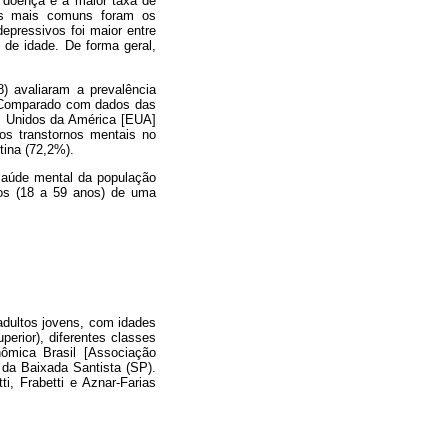
e doença e a maior taxa de
is mais comuns foram os
epressivos foi maior entre
de idade. De forma geral,
) avaliaram a prevalência
. Comparado com dados das
os Unidos da América [EUA]
os transtornos mentais no
tina (72,2%).
 saúde mental da população
ltos (18 a 59 anos) de uma
adultos jovens, com idades
erior), diferentes classes
ômica Brasil [Associação
 da Baixada Santista (SP).
i, Frabetti e Aznar-Farias