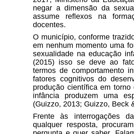
negar a dimensão da sexuali
assume reflexos na forma
docentes.
O município, conforme trazido
em nenhum momento uma for
sexualidade na educação infa
(2015) isso se deve ao fa
termos de comportamento inf
fatores cognitivos do desen
produção científica em torno
infância produzem uma espé
(Guizzo, 2013; Guizzo, Beck &
Frente às interrogações d
qualquer resposta, procura
pergunta e quer saber. Falam