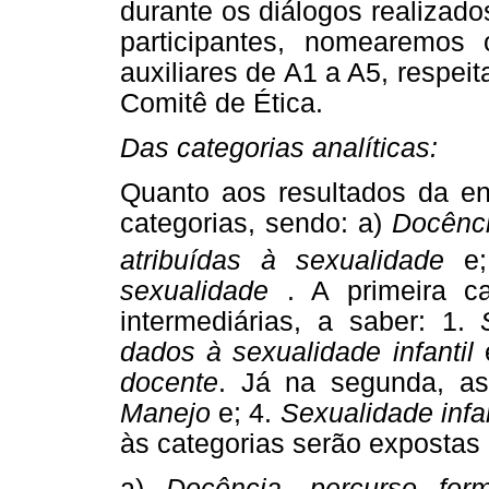
durante os diálogos realizado
participantes, nomearemo
auxiliares de A1 a A5, respei
Comitê de Ética.
Das categorias analíticas:
Quanto aos resultados da en
categorias, sendo: a)
Docência
atribuídas à sexualidade
e;
sexualidade
. A primeira c
intermediárias, a saber: 1.
dados à sexualidade infantil
docente
. Já na segunda, as 
Manejo
e; 4.
Sexualidade infa
às categorias serão expostas 
a)
Docência, percurso form