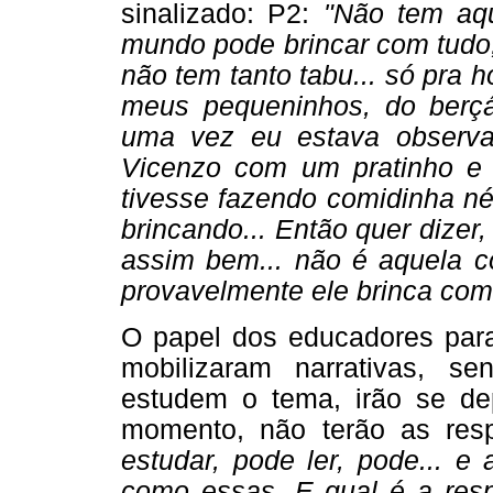
sinalizado: P2:
"Não tem aqu
mundo pode brincar com tudo,
não tem tanto tabu... só pra
meus pequeninhos, do berçá
uma vez eu estava observa
Vicenzo com um pratinho e 
tivesse fazendo comidinha né?
brincando... Então quer dizer
assim bem... não é aquela co
provavelmente ele brinca com a
O papel dos educadores para
mobilizaram narrativas, 
estudem o tema, irão se de
momento, não terão as res
estudar, pode ler, pode... e
como essas. E qual é a res