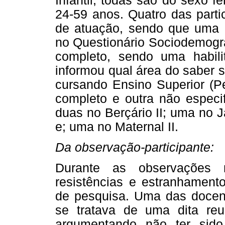
Infantil, todas são do sexo 
24-59 anos. Quatro das part
de atuação, sendo que uma 
no Questionário Sociodemogr
completo, sendo uma habil
informou qual área do saber 
cursando Ensino Superior (P
completo e outra não especi
duas no Berçário II; uma no J
e; uma no Maternal II.
Da observação-participante:
Durante as observações r
resistências e estranhamen
de pesquisa. Uma das docent
se tratava de uma dita reun
argumentando não ter sid