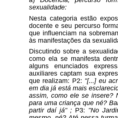
sexualidade:
Nesta categoria estão expos
docente e seu percurso forma
que influenciam na sobremane
às manifestações da sexualida
Discutindo sobre a sexualid
como ela se manifesta dentr
alguns enunciados expre
auxiliares captam sua expres
que realizam: P2:
"[...] eu ac
em dia já está mais esclareci
assim, como ele se insere? N
para uma criança que né? Ba
partir daí já" ;
P3:
"No Jardi
mesmo, né? Até nessa turma