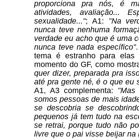
proporciona pra nós, é m
atividades, avaliação... E
sexualidade..."
; A1:
"Na ver
nunca teve nenhuma formaçã
verdade eu acho que é uma co
nunca teve nada específico"
tema é estranho para elas
momento do GF, como mostrad
quer dizer, preparada pra isso
até pra gente né, é o que eu
A1, A3 complementa:
"Mas 
somos pessoas de mais idade,
se descobria se descobrin
pequenos já tem tudo na esco
se retrai, porque tudo não p
livre que o pai visse beijar n