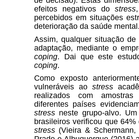
de decisão). Estas dimensões
efeitos negativos do
stress
percebidos em situações estr
deterioração da saúde mental
Assim, qualquer situação de
adaptação, mediante o empr
coping
. Dai que este estud
coping
.
Como exposto anteriormente
vulneráveis ao
stress
acadêm
realizados com amostras 
diferentes países evidenci
stress
neste grupo-alvo. Um
brasileiros verificou que 64%
stress
(Vieira & Schermann, 
Prado e Albuquerque (2016) 