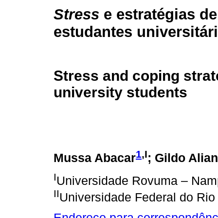
Stress
e estratégias d
estudantes universitár
Stress and coping strat
university students
1
,I
Mussa Abacar
; Gildo Alian
I
Universidade Rovuma – Nam
II
Universidade Federal do Rio
Endereço para correspondênc