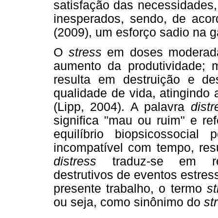
satisfação das necessidades
inesperados, sendo, de aco
(2009), um esforço sadio na g
O
stress
em doses moderad
aumento da produtividade;
resulta em destruição e des
qualidade de vida, atingindo 
(Lipp, 2004). A palavra
distr
significa "mau ou ruim" e r
equilíbrio biopsicossocial
incompatível com tempo, res
distress
traduz-se em resu
destrutivos de eventos estres
presente trabalho, o termo
st
ou seja, como sinônimo do
st