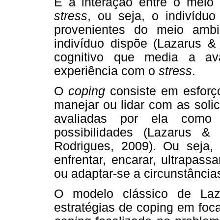
É a interação entre o meio 
stress
, ou seja, o indivídu
provenientes do meio amb
indivíduo dispõe (Lazarus &
cognitivo que media a a
experiência com o
stress
.
O
coping
consiste em esforç
manejar ou lidar com as soli
avaliadas por ela como
possibilidades (Lazarus &
Rodrigues, 2009). Ou seja
enfrentar, encarar, ultrapassa
ou adaptar-se a circunstância
O modelo clássico de Laz
estratégias de coping em foc