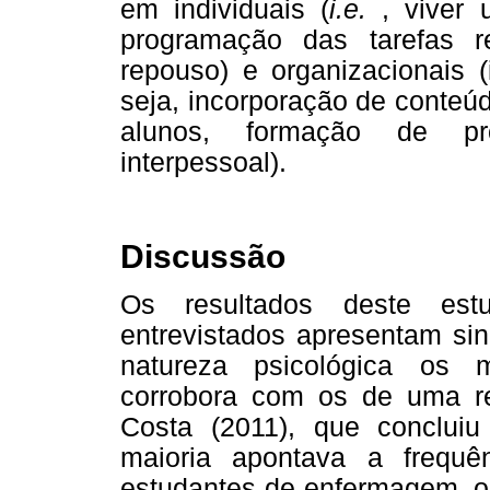
em individuais (
i.e.
, viver 
programação das tarefas 
repouso) e organizacionais 
seja, incorporação de conteú
alunos, formação de pr
interpessoal).
Discussão
Os resultados deste est
entrevistados apresentam si
natureza psicológica os 
corrobora com os de uma re
Costa (2011), que concluiu
maioria apontava a frequê
estudantes de enfermagem, ou