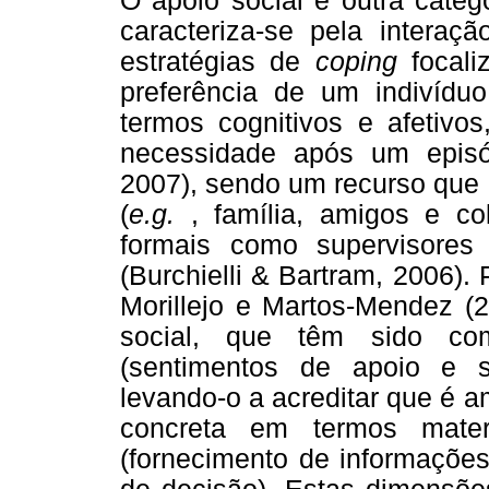
O apoio social é outra cate
caracteriza-se pela interaçã
estratégias de
coping
focali
preferência de um indivídu
termos cognitivos e afetiv
necessidade após um epis
2007), sendo um recurso que 
(
e.g.
, família, amigos e co
formais como supervisores
(Burchielli & Bartram, 2006).
Morillejo e Martos-Mendez (
social, que têm sido co
(sentimentos de apoio e 
levando-o a acreditar que é 
concreta em termos mate
(fornecimento de informações