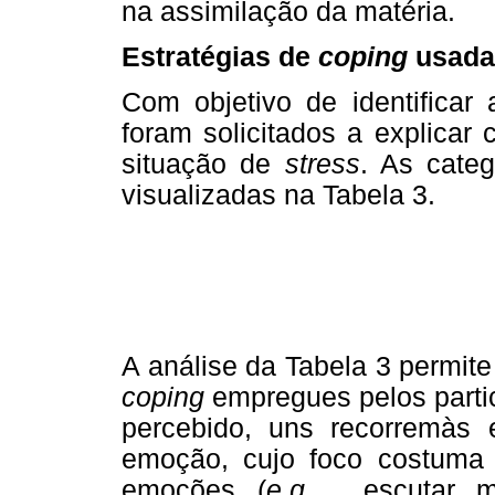
na assimilação da matéria.
Estratégias de
coping
usada
Com objetivo de identificar
foram solicitados a explicar
situação de
stress
. As cate
visualizadas na Tabela 3.
A análise da Tabela 3 permite
coping
empregues pelos partic
percebido, uns recorremàs 
emoção, cujo foco costuma 
emoções (
e.g
. , escutar m