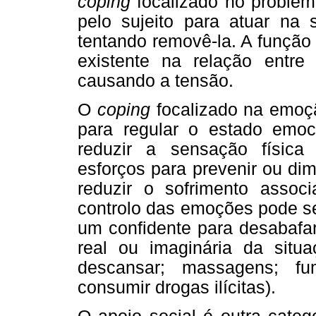
coping
focalizado no problem
pelo sujeito para atuar na
tentando removê-la. A função 
existente na relação entr
causando a tensão.
O
coping
focalizado na emoç
para regular o estado emo
reduzir a sensação física
esforços para prevenir ou di
reduzir o sofrimento associ
controlo das emoções pode se
um confidente para desabafar
real ou imaginária da sit
descansar; massagens; fum
consumir drogas ilícitas).