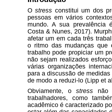
O
stress
constitui um dos p
pessoas em vários contexto
mundo. A sua prevalência é
Costa & Nunes, 2017). Murph
afetar um em cada três traba
o ritmo das mudanças que 
trabalho pode propiciar um p
não sejam realizados esforç
várias organizações interna
para a discussão de medidas
de modo a reduzi-lo (Lipp et al
Obviamente, o
stress
não é
trabalhadores, como també
acadêmico é caracterizado po
estar além das capacidades d