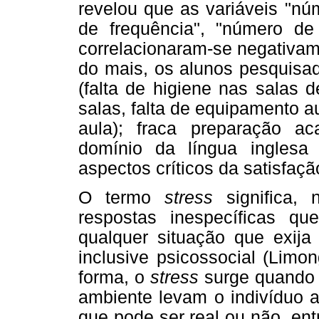
revelou que as variáveis "nú
de frequência", "número d
correlacionaram-se negativam
do mais, os alunos pesquisa
(falta de higiene nas salas d
salas, falta de equipamento a
aula); fraca preparação ac
domínio da língua inglesa
aspectos críticos da satisfaç
O termo
stress
significa, 
respostas inespecíficas q
qualquer situação que exija
inclusive psicossocial (Limo
forma, o
stress
surge quando a
ambiente levam o indivíduo a
que pode ser real ou não, en