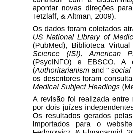
apontar novas direções para 
Tetzlaff, & Altman, 2009).
Os dados foram coletados atr
US National Library of Medic
(PubMed), Biblioteca Virtu
Science (ISI), American P
(PsycINFO) e EBSCO. A cha
(
Authoritarianism
and "
socia
os descritores foram consult
Medical Subject Headings
(Me
A revisão foi realizada ent
por dois juízes independente
Os resultados gerados pela
importados para o websit
Fedorowicz, & Elmagarmid, 20