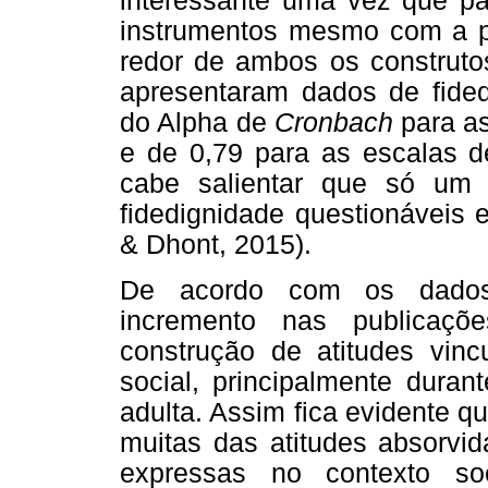
interessante uma vez que p
instrumentos mesmo com a pr
redor de ambos os construto
apresentaram dados de fided
do Alpha de
Cronbach
para as
e de 0,79 para as escalas d
cabe salientar que só um 
fidedignidade questionáveis
& Dhont, 2015).
De acordo com os dados 
incremento nas publicaç
construção de atitudes vinc
social, principalmente duran
adulta. Assim fica evidente 
muitas das atitudes absorvi
expressas no contexto s