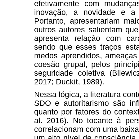
efetivamente com mudanças
inovação, a novidade e a d
Portanto, apresentariam maio
outros autores salientam que
apresenta relação com carat
sendo que esses traços esta
medos aprendidos, ameaças c
coesão grupal, pelos princí
seguridade coletiva (Bilewi
2017; Duckit, 1989).
Nessa lógica, a literatura co
SDO e autoritarismo são inf
quanto por fatores do context
al. 2016). No tocante à per
correlacionam com uma baixa 
um alto nível de consciência 