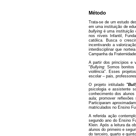
Método
Trata-se de um estudo des
em uma instituição de educ
bullying
é uma instituição 
nos níveis Infantil, Fund
católica. Busca o cresci
incentivando a valorizaç
interdisciplinar que nort
Campanha da Fraternidade
A partir dos princípios 
"
Bullying
: Somos bonitos 
violência". Esses projet
escolar – pais, professore
O projeto intitulado
"Bul
psicologia e assistente
conhecimento dos alunos e
aula; promover reflexões 
Participaram aproximadame
matriculados no Ensino Fu
A referida ação contempl
segundo ano do Ensino Fun
Klein. Após a leitura da o
alunos do primeiro e segun
do terceiro, quarto e qui