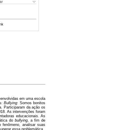
ar
nk
senvolvidas em uma escola
os:
Bullying
: Somos bonitos
a. Participaram da ação os
018. As intervenções foram
entadoras educacionais. As
mática do
bullying
, a fim de
 o fenômeno, analisar suas
 superar essa problemática.