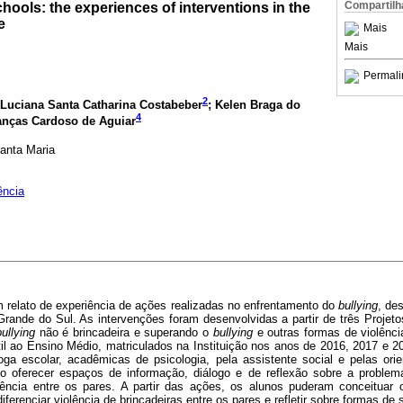
Compartilh
chools: the experiences of interventions in the
e
Mais
Mais
Permali
2
 Luciana Santa Catharina Costabeber
; Kelen Braga do
4
anças Cardoso de Aguiar
anta Maria
ência
m relato de experiência de ações realizadas no enfrentamento do
bullying
, de
 Grande do Sul. As intervenções foram desenvolvidas a partir de três Projet
bullying
não é brincadeira e superando o
bullying
e outras formas de violênci
il ao Ensino Médio, matriculados na Instituição nos anos de 2016, 2017 e 2
oga escolar, acadêmicas de psicologia, pela assistente social e pelas ori
to oferecer espaços de informação, diálogo e de reflexão sobre a proble
lência entre os pares. A partir das ações, os alunos puderam conceituar
ferenciar violência de brincadeiras entre os pares e refletir sobre formas de