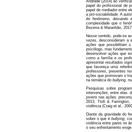
Andrade (2014) ao verific
papel do profissional de 
papel de mediador entre e
a pró-sociabilidade. A aut
do fenômeno, deixando a
complexidade que o fen
Bezerra & Maranhão, 2017;
Nesse sentido, pode-se av
vezes, desconsideram a s
ações que possibilitam 
psicólogo, mas fundamenta
desenvolver ações que en
como a família e os profe
apresentar resultados sign
que favoreça uma referên
professores, presentes no
ações que promovam o trab
na temática do
bullying
, n
Pesquisas sobre progr
intervenções, entre elas:
jovens nas ações; preconiz
2013; Ttofi & Farrington
violência (Craig et al., 2009
Diante da gravidade do f
sobre o que é
bullying
, co
violência entre pares no â
o seu enfrentamento exige