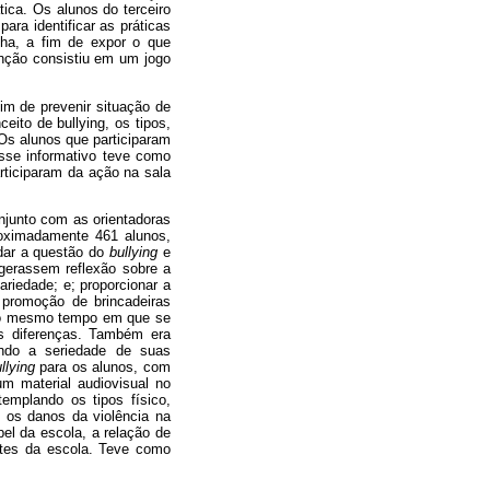
tica. Os alunos do terceiro
ara identificar as práticas
nha, a fim de expor o que
enção consistiu em um jogo
fim de prevenir situação de
eito de bullying, os tipos,
Os alunos que participaram
Esse informativo teve como
articiparam da ação na sala
njunto com as orientadoras
roximadamente 461 alunos,
rdar a questão do
bullying
e
 gerassem reflexão sobre a
ariedade; e; proporcionar a
a promoção de brincadeiras
, ao mesmo tempo em que se
as diferenças. Também era
rando a seriedade de suas
llying
para os alunos, com
um material audiovisual no
templando os tipos físico,
; os danos da violência na
el da escola, a relação de
ntes da escola. Teve como