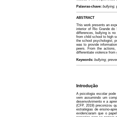
Palavras-chave:
bullying
;
ABSTRACT
This work presents an exper
interior of Rio Grande do
differences, bullying is n
from child school to high s
the school psychologist, p
was to provide information
peers. From the actions,
differentiate violence fro
Keywords:
bullying
; preve
Introdução
A psicologia escolar pod
vem assumindo um compro
desenvolvimento e a apren
(CFP, 2019) preconizou qu
estratégias de ensino-ap
evidenciaram que o papel 