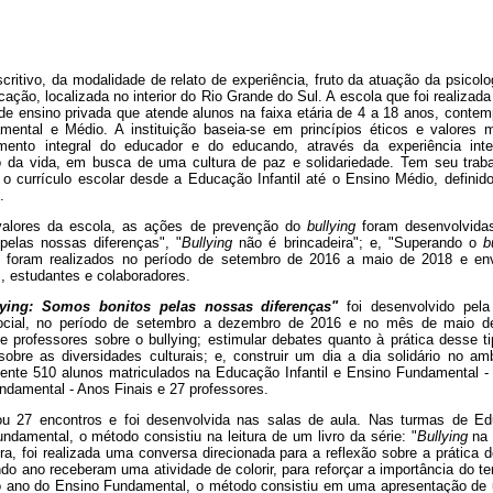
critivo, da modalidade de relato de experiência, fruto da atuação da psico
ação, localizada no interior do Rio Grande do Sul. A escola que foi realiza
de ensino privada que atende alunos na faixa etária de 4 a 18 anos, cont
amental e Médio. A instituição baseia-se em princípios éticos e valores m
mento integral do educador e do educando, através da experiência interd
ão da vida, em busca de uma cultura de paz e solidariedade. Tem seu tr
eia o currículo escolar desde a Educação Infantil até o Ensino Médio, defin
.
e valores da escola, as ações de prevenção do
bullying
foram desenvolvidas 
pelas nossas diferenças", "
Bullying
não é brincadeira"; e, "Superando o
b
os foram realizados no período de setembro de 2016 a maio de 2018 e e
s, estudantes e colaboradores.
lying: Somos bonitos pelas nossas diferenças"
foi desenvolvido pela
 social, no período de setembro a dezembro de 2016 e no mês de maio d
 professores sobre o bullying; estimular debates quanto à prática desse ti
sobre as diversidades culturais; e, construir um dia a dia solidário no amb
nte 510 alunos matriculados na Educação Infantil e Ensino Fundamental - 
ndamental - Anos Finais e 27 professores.
ou 27 encontros e foi desenvolvida nas salas de aula. Nas turmas de Educ
damental, o método consistiu na leitura de um livro da série: "
Bullying
na 
bra, foi realizada uma conversa direcionada para a reflexão sobre a prática 
do ano receberam uma atividade de colorir, para reforçar a importância do 
nto ano do Ensino Fundamental, o método consistiu em uma apresentação de