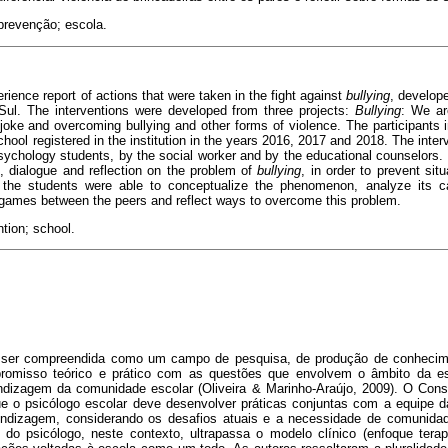
 prevenção; escola.
ience report of actions that were taken in the fight against
bullying
, develope
 Sul. The interventions were developed from three projects:
Bullying
: We ar
o joke and overcoming bullying and other forms of violence. The participants 
chool registered in the institution in the years 2016, 2017 and 2018. The int
sychology students, by the social worker and by the educational counselors.
, dialogue and reflection on the problem of
bullying
, in order to prevent sit
 the students were able to conceptualize the phenomenon, analyze its
m games between the peers and reflect ways to overcome this problem.
ntion; school.
e ser compreendida como um campo de pesquisa, de produção de conhecim
misso teórico e prático com as questões que envolvem o âmbito da es
dizagem da comunidade escolar (Oliveira & Marinho-Araújo, 2009). O Cons
e o psicólogo escolar deve desenvolver práticas conjuntas com a equipe 
rendizagem, considerando os desafios atuais e a necessidade de comunidad
do psicólogo, neste contexto, ultrapassa o modelo clínico (enfoque terap