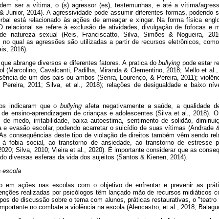
dem ser a vítima, o (s) agressor (es), testemunhas, e até a vítima/agres
 Junior, 2014). A agressividade pode assumir diferentes formas, podendo ser
rbal está relacionado às ações de ameaçar e xingar. Na forma física en
 O relacional se refere à exclusão de atividades, divulgação de fofocas e 
de natureza sexual (Reis, Franciscatto, Silva, Simões & Nogueira, 20
, no qual as agressões são utilizadas a partir de recursos eletrônicos, com
is, 2016).
ue abrange diversos e diferentes fatores. A pratica do
bullying
pode estar re
 (Marcolino, Cavalcanti, Padilha, Miranda & Clementino, 2018; Mello et al.
sência de um dos pais ou ambos (Senra, Lourenço, & Pereira, 2011); violênci
Pereira, 2011; Silva, et al., 2018); relações de desigualdade e baixo ní
os indicaram que o
bullying
afeta negativamente a saúde, a qualidade de
 de ensino-aprendizagem de crianças e adolescentes (Silva et al., 2018). 
de medo, irritabilidade, baixa autoestima, sentimento de solidão, diminui
la e evasão escolar, podendo acarretar o suicídio de suas vítimas (Andrade & 
). As consequências deste tipo de violação de direitos também vêm sendo rel
e à fobia social, ao transtorno de ansiedade, ao transtorno de estresse 
020; Silva, 2010; Vieira et al., 2020). É importante considerar que as cons
do diversas esferas da vida dos sujeitos (Santos & Kienen, 2014).
a escola
do em ações nas escolas com o objetivo de enfrentar e prevenir as prá
venções realizadas por psicólogos têm lançado mão de recursos midiáticos co
pos de discussão sobre o tema com alunos, práticas restaurativas, o "teatro 
mportante no combate a violência na escola (Alencastro, et al., 2018; Balagu