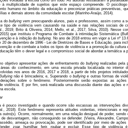
ações voltadas à escola como um todo. As autoras ressaltaram a pluralid
o à multiplicidade de sujeitos que este espaço compreende. O psicólog
nto humano no âmbito da educação e preconizar práticas preventivas, q
ílias e demais atores da comunidade escolar (Marinho-Araújo, 2014).
ica do
bullying
vem preocupando alunos, pais e professores, assim como a so
e tipo de violência vem causando na saúde e nas relações sociais de c
al., 2019; Brito & Oliveira, 2014; Mello, et al., 2017; Silva, 2010). Nesse co
2015) que instituiu o Programa de Combate à intimidação Sistemática (
Bul
evenção e à inibição do
bullying
. No ano de 2018 entrou em vigor a Lei nº 13.6
de 20 de dezembro de 1996 - Lei de Diretrizes de Bases e Educação, para in
evenção e de combate a todos os tipos de violência e a promoção da cultura
educação têm o dever legal e o compromisso social de abordar a temática a 
mo objetivo apresentar ações de enfrentamento do
bullying
realizadas pela 
s áreas do conhecimento, em uma escola privada localizada no interior
olvidas nos anos de 2016, 2017 e 2018, a partir de três projetos intitulad
Bullying
não é brincadeira; e, Superando o
bullying
e outras formas de viol
iderações sobre o fenômeno. Posteriormente serão expostas as ações 
de violência. E por fim, será realizada uma discussão diante das ações 
a escola.
ar
 é pouco investigado e quando ocorre são escassas as intervenções divu
 al., 2018). Este fenômeno representa atitudes violentas, intencionais e re
 outro(s). Ocorre, normalmente, em uma relação desigual de poder, sendo 
ão de desvantagem, não conseguindo se defender. (Vieira, Alexandre, Camp
assédio, ameaça ou provocação, pode ser identificado por meio de ações 
fender, zoar, humilhar, ferir, roubar e excluir. Esse tipo de violência