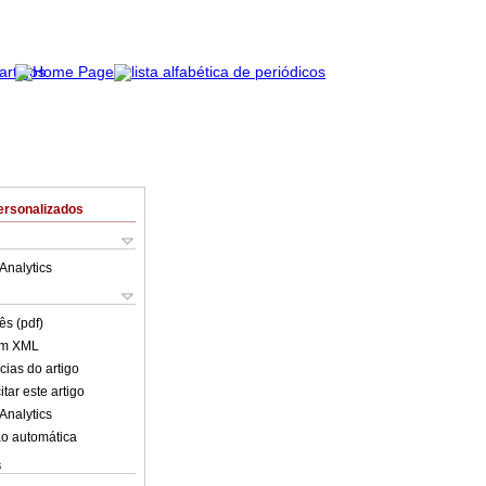
ersonalizados
Analytics
ês (pdf)
em XML
cias do artigo
tar este artigo
Analytics
o automática
s