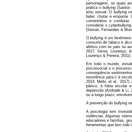
personagens, os quais po
pratica o
bullying
(Santos &
e/ou sexual. O
bullying
ve
bater, chutar e empurrar.
comentários e condutas 
considerar o
cyberbullying
(Seixas, Fernandes & Mora
O
bullying
é um fenômeno q
consumo de tabaco e álcool
afetivo com os pais ou au
2017; Senra, Lourenço, & 
Lourenço & Pereira, 2011).
Em todo o mundo, estud
psicossocial e o processo
consequência sentimentos 
resistência para ir à esco
2014; Mello, et al., 2017
pânico, à fobia escolar 
depressão (Andrade & Li, 2
ou a longo prazo, envolven
A prevenção do bullying n
A psicologia tem investi
violências. Algumas inter
educadores e famílias, gru
ferramentas que tem sido i