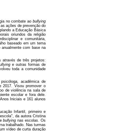
logia no combate ao
bullying
da as ações de prevenção do
emplando a Educação Básica
orais oriundos da religião
isciplinar e comunitária,
abalho baseado em um tema
ido anualmente com base na
através de três projetos:
ullying
e outras formas de
nvolveu toda a comunidade
 psicóloga, acadêmica de
e 2017. Visou promover o
po de violência na sala de
iente escolar e fora dele.
Anos Iniciais e 161 alunos
ação Infantil, primeiro e
escola", da autora Cristina
de
bullying
nas escolas. Os
tema trabalhado. Nas turmas
 um vídeo de curta duração