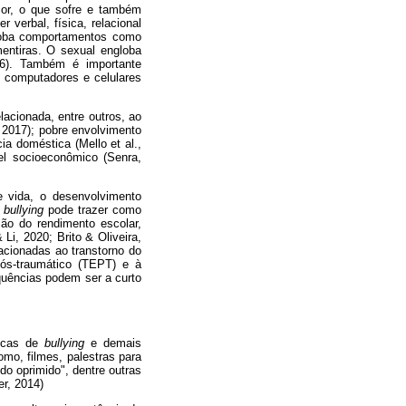
sor, o que sofre e também
 verbal, física, relacional
globa comportamentos como
mentiras. O sexual engloba
16). Também é importante
o computadores e celulares
lacionada, entre outros, ao
, 2017); pobre envolvimento
a doméstica (Mello et al.,
vel socioeconômico (Senra,
 vida, o desenvolvimento
O
bullying
pode trazer como
ção do rendimento escolar,
Li, 2020; Brito & Oliveira,
acionadas ao transtorno do
pós-traumático (TEPT) e à
equências podem ser a curto
ticas de
bullying
e demais
mo, filmes, palestras para
do oprimido", dentre outras
er, 2014)