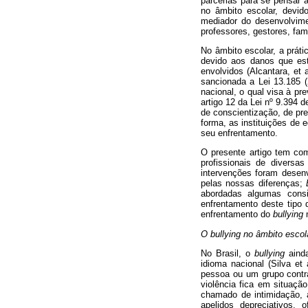
parcerias para se pensar 
no âmbito escolar, devid
mediador do desenvolvime
professores, gestores, fam
No âmbito escolar, a prát
devido aos danos que est
envolvidos (Alcantara, et 
sancionada a Lei 13.185 (
nacional, o qual visa à pr
artigo 12 da Lei nº 9.394 
de conscientização, de pr
forma, as instituições de 
seu enfrentamento.
O presente artigo tem co
profissionais de diversa
intervenções foram desenv
pelas nossas diferenças;
abordadas algumas cons
enfrentamento deste tipo 
enfrentamento do
bullying
n
O bullying no âmbito escol
No Brasil, o
bullying
ainda
idioma nacional (Silva et
pessoa ou um grupo contra
violência fica em situaç
chamado de intimidação, 
apelidos depreciativos, o