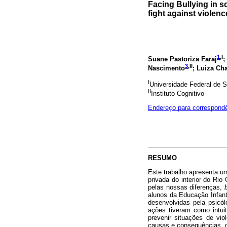
Facing Bullying in s
fight against violenc
1
,I
Suane Pastoriza Faraj
;
3
,II
Nascimento
; Luiza Ch
I
Universidade Federal de S
II
Instituto Cognitivo
Endereço para correspond
RESUMO
Este trabalho apresenta u
privada do interior do Rio
pelas nossas diferenças,
alunos da Educação Infant
desenvolvidas pela psicól
ações tiveram como intui
prevenir situações de vio
causas e consequências, di