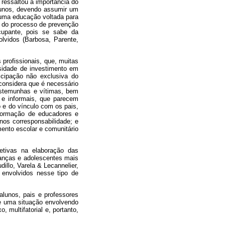
ressaltou a importância do
alunos, devendo assumir um
 uma educação voltada para
te do processo de prevenção
cupante, pois se sabe da
vidos (Barbosa, Parente,
profissionais, que, muitas
sidade de investimento em
cipação não exclusiva do
considera que é necessário
estemunhas e vítimas, bem
s e informais, que parecem
 e do vínculo com os pais,
 formação de educadores e
nos corresponsabilidade; e
ento escolar e comunitário
etivas na elaboração das
ianças e adolescentes mais
illo, Varela & Lecannelier,
 envolvidos nesse tipo de
lunos, pais e professores
de uma situação envolvendo
multifatorial e, portanto,