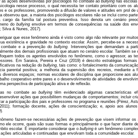
ar as ações desenvolvidas por psicólogos no combate ao
bullying
nas escolas 
psicologia nesse processo, o qual necessita ter contato prioritário com os 
les e os professores, promovendo a difusão de valores e atitudes em prol de
ora observou que, a maioria dos psicólogos escolares não se inclui como par
 cargo da família tal postura preventiva. Isso denota um cenário preo
ômeno do
bullying
envolve em termos de consequências na saúde dos envol
 Silva & Nunes, 2017).
eriguar que esse fenômeno ainda é visto como algo não relevante por muitos 
ua existência e gravidade no contexto escolar. Assim, percebe-se a neces
o combate e a prevenção do
bullying
. Intervenções que demandam a parti
lmente dos demais profissionais que atuam no cenário escolar. Também se 
foquem todos os agentes envolvidos no fenômeno, como o agressor, as t
ssores. Em Saraiva, Pereira e Cruz (2019) é descrito estratégias formai
ificativos na redução do
bullying
, tais como: o fortalecimento da comunicação
cia parental positiva; a melhoria da supervisão dos recreios, mediante a
s diversos espaços; normas escolares de disciplina que proporcione aos alu
alho cooperativo entre pares e o desenvolvimento de atividades de envolvim
uma perspectiva de participação ativa e de reflexão.
amas no combate ao
bullying
têm evidenciado algumas características ef
 desenvolver ações que possibilitem mudanças de comportamentos; incluir cr
ar a participação dos pais e professores no programa e reuniões (Pérez, Astud
, 2011); formação docente, ações de conscientização; e, apoio aos alunos
).
enômeno fazem-se necessárias ações de prevenção que visem informar os a
mo ele ocorre, quais são suas formas e principalmente o que fazer diante 
mbito escolar. É importante considerar que o
bullying
é um fenômeno complexo, 
 ações articuladas e continuadas que envolvam toda a comunidade escolar.