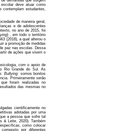
ade de demandas que surgem
o escolar deve atuar como
ue contemplam estudantes,
ciedade de maneira geral,
rianças e de adolescentes
ntexto, no ano de 2015, foi
lying
) , em todo o território
63 (2018), a qual alterou o
cluir a promoção de medidas
 de paz nas escolas. Dessa
partir de ações que visem o
psicologia, com o apoio de
 do Rio Grande do Sul. As
os:
Bullying
: somos bonitos
ência. Primeiramente serão
que foram realizadas no
e resultados das mesmas no
lgadas cientificamente no
petitivas adotadas por uma
que a pessoa que sofre tal
os & Leite, 2020). Também
específicas, como colocar
 é composto por diferentes