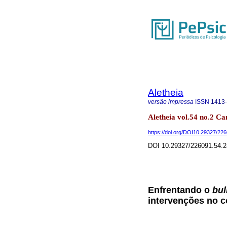
Aletheia
versão impressa
ISSN
1413
Aletheia vol.54 no.2 Ca
https://doi.org/DOI10.29327/22
DOI 10.29327/226091.54.2
Enfrentando o
bul
intervenções no c