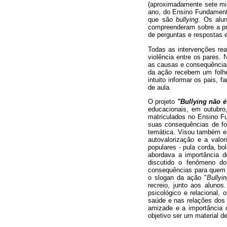
(aproximadamente sete minu
ano, do Ensino Fundamental
que são
bullying
. Os alu
compreenderam sobre a p
de perguntas e respostas e
Todas as intervenções real
violência entre os pares. 
as causas e consequências
da ação recebem um folhet
intuito informar os pais, 
de aula.
O projeto
"Bullying não é
educacionais, em outubro
matriculados no Ensino Fu
suas consequências de for
temática. Visou também est
autovalorização e a valor
populares - pula corda, b
abordava a importância d
discutido o fenômeno 
consequências para quem t
o slogan da ação "
Bullyi
recreio, junto aos alunos
psicológico e relacional,
saúde e nas relações dos 
amizade e a importância 
objetivo ser um material 