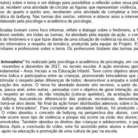
tos) sobre o tema e um diálogo para possibilitar a reflexão sobre essa prá
, recebem uma atividade de circular as figuras que representam violência, p
nos do quarto e quinto ano, receberam uma atividade de completar a tiri
rática do
bulliyng
. Nas turmas dos sextos, sétimos e oitavos anos a interv
laborado pela psicóloga e acadêmica de psicologia.
izadas tiveram como foco informar, refletir e dialogar sobre o fenômeno, a 
Nesse sentido, em todas as turmas, foi abordado pela equipe da ação, o conc
 do fenômeno e o que fazer diante de uma situação de violência na escola. 
o informativo a respeito da temática, produzida pela equipe do Projeto. 
familiares e professores sobre o tema. Os professores titulares das turmas p
 brincadeira"
foi realizado pela psicóloga e acadêmica de psicologia, em co
, novembro e dezembro de 2017, no recreio escolar. A ação envolveu ap
ndamental – Anos Iniciais e na Educação Infantil. Teve como objetivo abo
ma lúdica e participativa entre as crianças, promovendo brincadeiras que
imular o respeito pelas diferenças de todos; desenvolver a empatia e solid
ização dos outros. O tema foi abordado durante oito recreios, a partir d
ola, passa anel, entre outras - pensadas com o objetivo de gerar interação
o respeito ao outro, da não rotulação (colocar apelidos), da aceitação d
do
bullying
, buscando-se diferencia-lo das práticas recreativas, demonst
orna-se alvo deste. No final da ação foram distribuídos adesivos sobre o
bu
ng
não é brincadeira". Para completar as atividades lúdicas, foi produzido 
. O vídeo abordou o conceito de bullying na perspectiva dos alunos, con
 onde ocorre esse tipo de violência e porque ela ocorre na visão dos alunos
envolvidos. Também abordou os direitos das crianças e adolescentes, o pap
desta. Após a conclusão do vídeo, este foi assistido pelos alunos e doce
de apoio na educação e promoção de uma cultura de paz na escola.