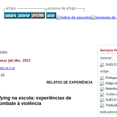
Serviços P
-0394
Journal
noas jul./dez. 2021
SciELO 
6091.54.2-16
artigo
-16
Portugu
RELATOS DE EXPERIÊNCIA
Artigo 
Referên
Como ci
lying
na escola: experiências de
SciELO 
ombate à violência
Traduçã
Indicadore