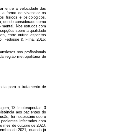
lar entre a velocidade das
 a forma de vivenciar os
s físicos e psicológicos.
uam, sendo considerado como
to mental. Nos estudos com
rcepções sobre a qualidade
pes, entre outros aspectos
lo, Fedosse & Filha, 2016;
ansiosos nos profissionais
a região metropolitana de
ncia para o tratamento de
agem, 13 fisioterapeutas, 3
sistência aos pacientes do
lusão, foi necessário que o
 pacientes infectados com
 no mês de outubro de 2020,
tembro de 2021, quando já