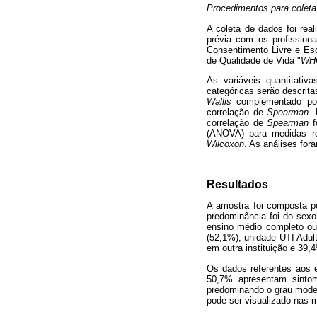
Procedimentos para coleta
A coleta de dados foi re
prévia com os profission
Consentimento Livre e Esc
de Qualidade de Vida "
WHO
As variáveis quantitativ
categóricas serão descrita
Wallis
complementado p
correlação de
Spearman
.
correlação de
Spearman
f
(ANOVA) para medidas re
Wilcoxon
. As análises fo
Resultados
A amostra foi composta p
predominância foi do sexo
ensino médio completo ou
(52,1%), unidade UTI Adul
em outra instituição e 39
Os dados referentes aos 
50,7% apresentam sinto
predominando o grau moder
pode ser visualizado nas 