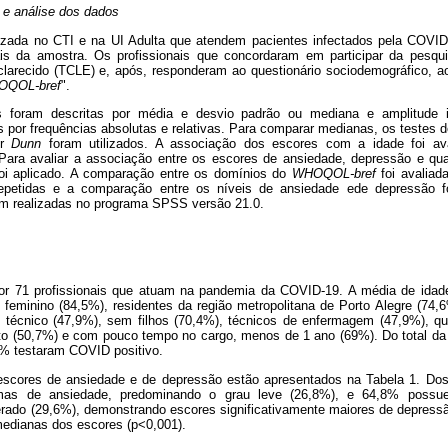
 e análise dos dados
alizada no CTI e na UI Adulta que atendem pacientes infectados pela COVI
ais da amostra. Os profissionais que concordaram em participar da pesq
larecido (TCLE) e, após, responderam ao questionário sociodemográfico, a
QOL-bref
".
as foram descritas por média e desvio padrão ou mediana e amplitude in
s por frequências absolutas e relativas. Para comparar medianas, os testes 
or
Dunn
foram utilizados. A associação dos escores com a idade foi ava
 Para avaliar a associação entre os escores de ansiedade, depressão e qua
oi aplicado. A comparação entre os domínios do
WHOQOL-bref
foi avaliada
petidas e a comparação entre os níveis de ansiedade ede depressão foi
ram realizadas no programa SPSS versão 21.0.
or 71 profissionais que atuam na pandemia da COVID-19. A média de idade 
 feminino (84,5%), residentes da região metropolitana de Porto Alegre (74,6
 técnico (47,9%), sem filhos (70,4%), técnicos de enfermagem (47,9%), qu
to (50,7%) e com pouco tempo no cargo, menos de 1 ano (69%). Do total d
,4% testaram COVID positivo.
escores de ansiedade e de depressão estão apresentados na Tabela 1. Dos 
mas de ansiedade, predominando o grau leve (26,8%), e 64,8% possue
ado (29,6%), demonstrando escores significativamente maiores de depress
medianas dos escores (p<0,001).