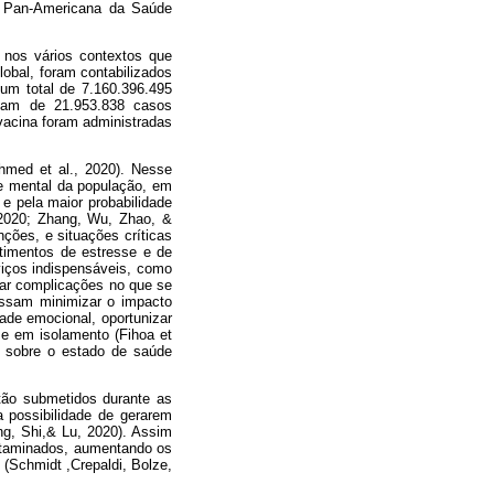
 Pan-Americana da Saúde
nos vários contextos que
obal, foram contabilizados
um total de 7.160.396.495
ssam de 21.953.838 casos
vacina foram administradas
med et al., 2020). Nesse
e mental da população, em
 e pela maior probabilidade
, 2020; Zhang, Wu, Zhao, &
ões, e situações críticas
timentos de estresse e de
viços indispensáveis, como
tar complicações no que se
ossam minimizar o impacto
ade emocional, oportunizar
se em isolamento (Fihoa et
r sobre o estado de saúde
stão submetidos durante as
a possibilidade de gerarem
g, Shi,& Lu, 2020). Assim
ontaminados, aumentando os
(Schmidt ,Crepaldi, Bolze,