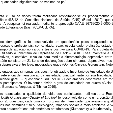
quantidades significativas de vacinas no paí
ta e uso de dados foram realizados respeitando-se os procedimentos ét
ção n.466/12 do Conselho Nacional de Saúde (CNS) (Brasil, 2012), que 
. A pesquisa foi realizada mediante a aprovação CAAE 36768020.5.0000.5
ade Luterana do Brasil (CEP-ULBRA).
ociodemográficos foi desenvolvido um questionário pelos pesquisadores
soais e profissionais, como: idade, sexo, escolaridade, profissão, estado c
, tempo de atuação no cargo e teste positivo para COVID-19. Para coleta 
 utilizado o Inventário de Depressão de Beck – BDIII. Esse inventário é u
ssivos, é confiável e válido para medir a sintomatologia depressiva entre
ntário consiste em 21 itens de declarações sobre sintomas depressivos nos ú
a depressiva entre leve, moderada e grave (Gomes-Oliveira, Gorenstein, Net
cionados aos sintomas ansiosos, foi utilizado o Inventário de Ansiedade de 
 referência de mensuração da ansiedade, principalmente por sua brevidade,
edade geral. O questionário BAI incluiu 21 declarações descritivas em f
 participantes. O inventário divide o grau de ansiedade em quatro níveis
 Barrucand, Verçosa, & Tibirica 2019).
es associados à qualidade de vida dos participantes, utilizou-se a Es
Health Organization Quality of Life-bref
foi desenvolvido como uma versão a
or 26 questões, cada uma com 5 graus de intensidade, que avaliam a qual
idos nos domínios físico, psicológico, relações sociais e meio ambiente. A 
ntou características psicométricas satisfatórias (Kluthcovsky & Kluthcovsky,