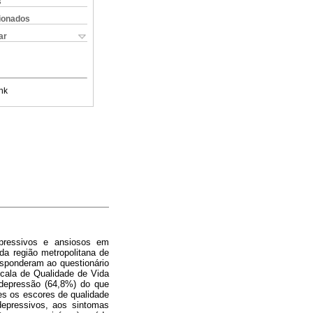
s
cionados
ar
nk
epressivos e ansiosos em
da região metropolitana de
esponderam ao questionário
scala de Qualidade de Vida
 depressão (64,8%) do que
es os escores de qualidade
depressivos, aos sintomas