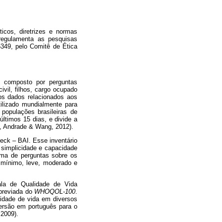
icos, diretrizes e normas
regulamenta as pesquisas
349, pelo Comitê de Ética
, composto por perguntas
ivil, filhos, cargo ocupado
dos dados relacionados aos
tilizado mundialmente para
 populações brasileiras de
ltimos 15 dias, e divide a
o, Andrade & Wang, 2012).
Beck – BAI. Esse inventário
 simplicidade e capacidade
orma de perguntas sobre os
: mínimo, leve, moderado e
cala de Qualidade de Vida
breviada do
WHOQOL-100
.
idade de vida em diversos
versão em português para o
 2009).