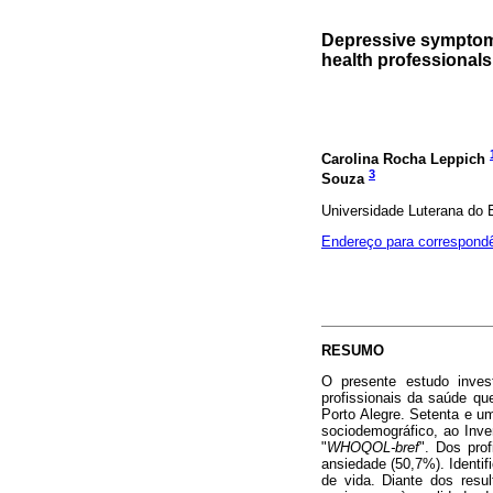
Depressive symptoms,
health professional
Carolina Rocha Leppich
3
Souza
Universidade Luterana do 
Endereço para correspond
RESUMO
O presente estudo inves
profissionais da saúde qu
Porto Alegre. Setenta e u
sociodemográfico, ao Inve
"
WHOQOL-bref
". Dos pro
ansiedade (50,7%). Identi
de vida. Diante dos resu