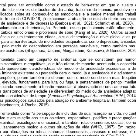
tal pode ser entendido como o estado de bem-estar em que o sujeito 
de lidar com os obstáculos do dia a dia, trabalhar de maneira produtiva e 
licados sobre as consequências emocionais e a saúde mental dos trabal
de frente da COVID-19, já relacionam a atuação no cuidado direto aos pa
de ansiedade e de depressão (Barbosa et al., 2021; Schmidt et al., 2020). 
solamento e a discriminação. Portanto, esses profissionais estão altamente
stúrbios emocionais e problemas de sono (Kang et al., 2020). Outros aspe
ncia de um tratamento eficaz, a sua disseminação a nível global e as pe
o para a manifestação de morbidades psiquiátricas como depressão, ansiedad
cam pelo medo do desconhecido em pessoas saudáveis, como também nas
 pre existentes (Shigemura, Ursano, Morganstein, Kurosawa, & Benedek, 2020
tendida como um conjunto de sintomas que se constituem por humor tri
 somáticas e cognitivas, que irão afetar de maneira acentuada a capacidad
ade apresentam características de medo e de ansiedade excessivas e d
iminente existente ou percebida gera o medo, já a ansiedade é o adiantam
obrepõem, porém também se diferem, com o medo sendo com mais frequên
na elevada, fundamental para luta ou fuga, a pensamentos de perigo imedi
ssociada normalmente à tensão muscular, à observação de uma ameaça fut
s transtornos de ansiedade se diferenciam do medo ou da ansiedade adapta
odo considerável de tempo (
American Psychological Association
[APA], 2014)
s psicológicos causados pela atuação no ambiente hospitalar, também ocor
ascimento, & Rocha, 2015).
r entendida como "a percepção do indivíduo de sua inserção na vida, no cont
vive e em relação aos seus objetivos, expectativas, padrões e preocupaçõ
espiritual, psicológico e emocional, e também relacionamentos sociais, com
a, saneamento básico e outras situações da vida (WHO, 1997). Em razão
 por alterações na rotina, sintomas depressivos, ansiosos e estresse, é ne