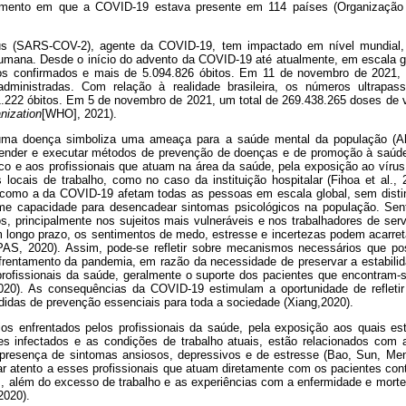
ento em que a COVID-19 estava presente em 114 países (Organização
us (SARS-COV-2), agente da COVID-19, tem impactado em nível mundial, 
umana. Desde o início do advento da COVID-19 até atualmente, em escala gl
s confirmados e mais de 5.094.826 óbitos. Em 11 de novembro de 2021, 
dministradas. Com relação à realidade brasileira, os números ultrapa
.222 óbitos. Em 5 de novembro de 2021, um total de 269.438.265 doses de 
nization
[WHO], 2021).
uma doença simboliza uma ameaça para a saúde mental da população (Ah
ntender e executar métodos de prevenção de doenças e de promoção à saúd
co e aos profissionais que atuam na área da saúde, pela exposição ao vírus
ocais de trabalho, como no caso da instituição hospitalar (Fihoa et al.
como a da COVID-19 afetam todas as pessoas em escala global, sem distinç
 capacidade para desencadear sintomas psicológicos na população. Sen
, principalmente nos sujeitos mais vulneráveis e nos trabalhadores de ser
m longo prazo, os sentimentos de medo, estresse e incertezas podem acarre
PAS, 2020). Assim, pode-se refletir sobre mecanismos necessários que p
nfrentamento da pandemia, em razão da necessidade de preservar a estabilid
profissionais da saúde, geralmente o suporte dos pacientes que encontram-
 2020). As consequências da COVID-19 estimulam a oportunidade de refleti
didas de prevenção essenciais para toda a sociedade (Xiang,2020).
os enfrentados pelos profissionais da saúde, pela exposição aos quais e
s infectados e as condições de trabalho atuais, estão relacionados com 
 presença de sintomas ansiosos, depressivos e de estresse (Bao, Sun, Men
ar atento a esses profissionais que atuam diretamente com os pacientes c
s, além do excesso de trabalho e as experiências com a enfermidade e morte 
2020).