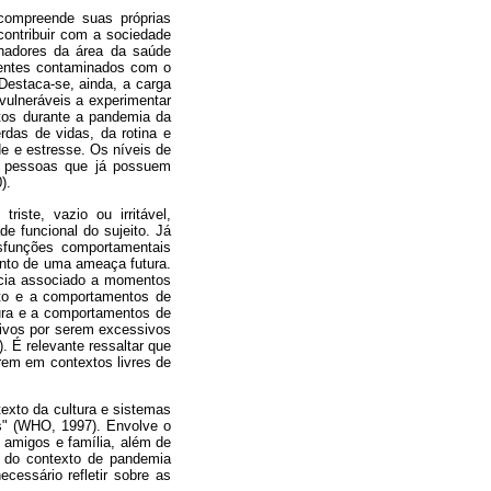
compreende suas próprias
contribuir com a sociedade
hadores da área da saúde
cientes contaminados com o
Destaca-se, ainda, a carga
 vulneráveis a experimentar
ctos durante a pandemia da
rdas de vidas, da rotina e
e e estresse. Os níveis de
 pessoas que já possuem
).
ste, vazio ou irritável,
e funcional do sujeito. Já
isfunções comportamentais
ento de uma ameaça futura.
cia associado a momentos
ato e a comportamentos de
ura e a comportamentos de
tivos por serem excessivos
. É relevante ressaltar que
rem em contextos livres de
exto da cultura e sistemas
es" (WHO, 1997). Envolve o
o amigos e família, além de
 do contexto de pandemia
cessário refletir sobre as