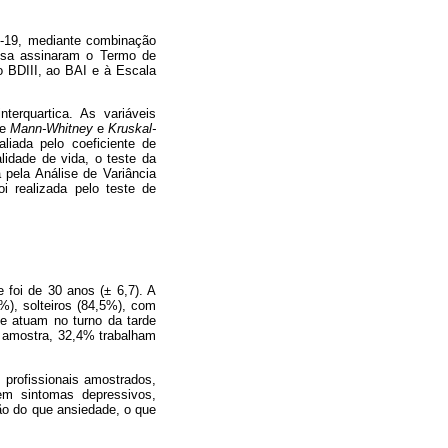
D-19, mediante combinação
uisa assinaram o Termo de
o BDIII, ao BAI e à Escala
terquartica. As variáveis
de
Mann-Whitney
e
Kruskal-
liada pelo coeficiente de
lidade de vida, o teste da
 pela Análise de Variância
 realizada pelo teste de
foi de 30 anos (± 6,7). A
%), solteiros (84,5%), com
e atuam no turno da tarde
a amostra, 32,4% trabalham
profissionais amostrados,
m sintomas depressivos,
ão do que ansiedade, o que