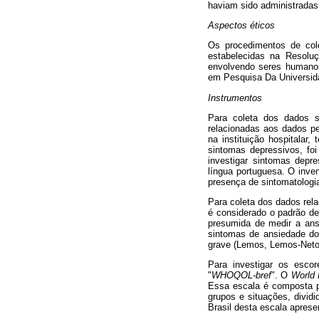
haviam sido administradas 
Aspectos éticos
Os procedimentos de cole
estabelecidas na Resolu
envolvendo seres humanos
em Pesquisa Da Universid
Instrumentos
Para coleta dos dados s
relacionadas aos dados pes
na instituição hospitalar
sintomas depressivos, foi
investigar sintomas depre
língua portuguesa. O inve
presença de sintomatologi
Para coleta dos dados rela
é considerado o padrão de
presumida de medir a ansi
sintomas de ansiedade dos
grave (Lemos, Lemos-Neto,
Para investigar os escor
"
WHOQOL-bref
". O
World 
Essa escala é composta p
grupos e situações, divid
Brasil desta escala aprese