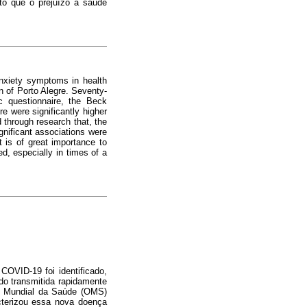
sto que o prejuízo à saúde
anxiety symptoms in health
n of Porto Alegre. Seventy-
 questionnaire, the Beck
e were significantly higher
 through research that, the
ignificant associations were
t is of great importance to
d, especially in times of a
OVID-19 foi identificado,
do transmitida rapidamente
ão Mundial da Saúde (OMS)
cterizou essa nova doença