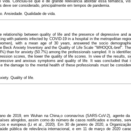
 vida. Concluiu-se que é de grande relevância abordar essa temática, vi
is deve ser considerado, principalmente em tempos de pandemia.
o. Ansiedade. Qualidade de vida.
he relationship between quality of life and the presence of depressive and 
ing with patients infected by COVID-19 in a hospital in the metropolitan regio
 women), with a mean age of 30 years, answered the socio demographic
he Beck Anxiety Inventory and the Quality of Life Scale "WHOQOL-bref". Ther
8%) than for anxiety (50.7%) among the professionals sampled. It is identified
ession scores, the lower the quality of life scores. In view of the results, s
pressive and anxious symptoms and quality of life. It was concluded that i
e the damage to the mental health of these professionals must be considere
ety. Quality of life.
o de 2019, em Wuhan na China,o coronavírus (SARS-CoV-2), agente da C
íses atingidos, assim como do número de casos notificados e mortes, sen
icos e europeus (Li et al., 2020). Em 30 de janeiro de 2020, a Organizaç
aúde pública de relevância internacional, e em 11 de março de 2020 cara