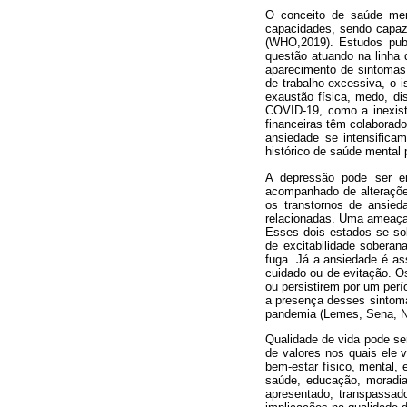
O conceito de saúde men
capacidades, sendo capaz 
(WHO,2019). Estudos pub
questão atuando na linha 
aparecimento de sintomas 
de trabalho excessiva, o i
exaustão física, medo, di
COVID-19, como a inexistê
financeiras têm colaborad
ansiedade se intensifi
histórico de saúde mental
A depressão pode ser en
acompanhado de alterações
os transtornos de ansied
relacionadas. Uma ameaça 
Esses dois estados se s
de excitabilidade sobera
fuga. Já a ansiedade é a
cuidado ou de evitação. O
ou persistirem por um perí
a presença desses sintoma
pandemia (Lemes, Sena, N
Qualidade de vida pode se
de valores nos quais ele 
bem-estar físico, mental, 
saúde, educação, moradi
apresentado, transpassado