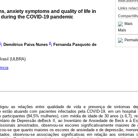
Indicadore
Links rela
 anxiety symptoms and quality of life in
Compartilh
s during the COVID-19 pandemic
Mais
Mais
Permali
1
2
; Demétrius Paiva Nunes
; Fernanda Pasquoto de
Brasil (ULBRA).
ência
tigou as relações entre qualidade de vida e presença de sintomas d
e estão atuando com pacientes infectados pela COVID-19, em um hospital 
m participantes (84,5% mulheres), com média de idade de 30 anos (± 6,7), r
ntário de Depressão deBeck II, ao Inventário de Ansiedade de Beck e à E
fissionais amostrados, observou-se escores significativamente maiores de
ficou-se que quanto maiores os escores de ansiedade e de depressão, menor
ltados, observou-se associações significativas em relação aos sintomas 