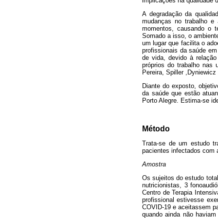
implicações na qualidade 
A degradação da qualidade
mudanças no trabalho e 
momentos, causando o téd
Somado a isso, o ambiente 
um lugar que facilita o a
profissionais da saúde em
de vida, devido à relação
próprios do trabalho nas 
Pereira, Spiller ,Dyniewic
Diante do exposto, objeti
da saúde que estão atuan
Porto Alegre. Estima-se id
Método
Trata-se de um estudo tr
pacientes infectados com 
Amostra
Os sujeitos do estudo tota
nutricionistas, 3 fonoaud
Centro de Terapia Intensiv
profissional estivesse e
COVID-19 e aceitassem part
quando ainda não haviam 