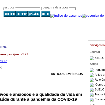
Serviços P
-0394
Journal
noas jan./jun. 2022
SciELO 
.55.1-6
Artigo
-6
Portugu
ARTIGOS EMPÍRICOS
Artigo 
Referên
Como ci
SciELO 
vos e ansiosos e a qualidade de vida em
Traduçã
saúde durante a pandemia da COVID-19
Enviar e