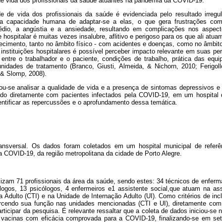
de vida dos profissionais da saúde atuantes na pandemia da COVID-19.
 de vida dos profissionais da saúde é evidenciada pelo resultado irregu
a capacidade humana de adaptar-se a elas, o que gera frustrações com
io, a angústia e a ansiedade, resultando em complicações nos aspecto
hospitalar é muitas vezes insalubre, aflitivo e perigoso para os que ali at
doecimento, tanto no âmbito físico - com acidentes e doenças, como no âmbi
 instituições hospitalares é possível perceber impacto relevante em suas pe
 entre o trabalhador e o paciente, condições de trabalho, prática das equi
unidades de tratamento (Branco, Giusti, Almeida, & Nichorn, 2010; Ferigol
z & Slomp, 2008).
vou-se analisar a qualidade de vida e a presença de sintomas depressivos e 
do diretamente com pacientes infectados pela COVID-19, em um hospital d
entificar as repercussões e o aprofundamento dessa temática.
ansversal. Os dados foram coletados em um hospital municipal de referê
a COVID-19, da região metropolitana da cidade de Porto Alegre.
lizam 71 profissionais da área da saúde, sendo estes: 34 técnicos de enferm
iólogos, 13 psicólogos, 4 enfermeiros e1 assistente social,que atuam na as
a Adulto (CTI) e na Unidade de Internação Adulto (UI). Como critérios de inc
xercendo sua função nas unidades mencionadas (CTI e UI), diretamente com
icipar da pesquisa. É relevante ressaltar que a coleta de dados iniciou-se
vacinas com eficácia comprovada para a COVID-19, finalizando-se em se