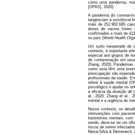
como uma pandemia, mom
[OPAS], 2020)
A pandemia do coronavír
tangenciam a existência h
mais de 252.902.685 caso
doses de vacina foram a
confirmados e mais de 611
no país (
World Health Orga
Um surto inesperado de 
contexto, é importante e
especial aos grupos de ris
de contaminação em seus l
Zhang, 2020). Pandemias 
como esta têm uma enorme
preocupação são esperados
profissionais da saúde. E
refere à saúde mental (O
psicológico e ajudar no e
a eficácia da atuação de 
al., 2020; Zhang et al.,
mental e a urgência de me
Nesse contexto, os desafi
intervenções com paciente
transtornos mentais, com
sendo, deve-se ter um olh
riscos de serem infectado
Neiva-Silva & Demenech, 