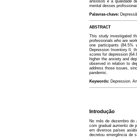
ansiosos e à qualidade de
mental desses profissiona
Palavras-chave:
Depressã
ABSTRACT
This study investigated t
professionals who are work
one participants (84.5%
Depression Inventory II, t
scores for depression (64.
higher the anxiety and depr
observed in relation to de
address those issues, sinc
pandemic.
Keywords:
Depression. Anxi
Introdução
No mês de dezembro do an
com gradual aumento de pa
em diversos países asiát
decretou emergência de s