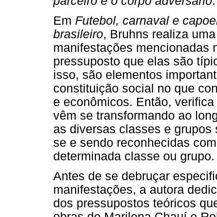
parceiro e o corpo adversário
.
Em
Futebol, carnaval e capoe
brasileiro
, Bruhns realiza uma 
manifestações mencionadas no 
pressuposto que elas são típic
isso, são elementos importan
constituição social no que con
e econômicos. Então, verifica
vêm se transformando ao longo
as diversas classes e grupos s
se e sendo reconhecidas como
determinada classe ou grupo.
Antes de se debruçar especi
manifestações, a autora dedica
dos pressupostos teóricos que
obras de Marilena Chauí e Ro