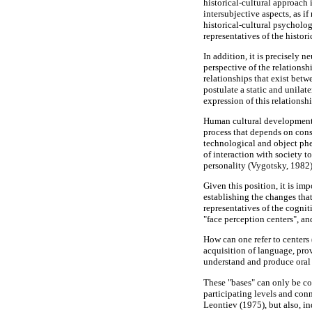
historical-cultural approach 
intersubjective aspects, as 
historical-cultural psycholog
representatives of the histo
In addition, it is precisely 
perspective of the relationsh
relationships that exist bet
postulate a static and unilate
expression of this relationsh
Human cultural development, 
process that depends on const
technological and object phe
of interaction with society t
personality (Vygotsky, 1982)
Given this position, it is im
establishing the changes tha
representatives of the cognit
"face perception centers", an
How can one refer to centers
acquisition of language, pro
understand and produce oral
These "bases" can only be con
participating levels and con
Leontiev (1975), but also, ind