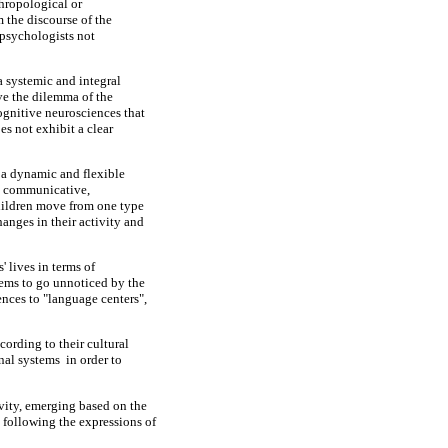
thropological or
 the discourse of the
opsychologists not
a systemic and integral
lve the dilemma of the
ognitive neurosciences that
es not exhibit a clear
n a dynamic and flexible
l, communicative,
hildren move from one type
anges in their activity and
' lives in terms of
eems to go unnoticed by the
ences to "language centers",
ording to their cultural
nal systems in order to
ivity, emerging based on the
 following the expressions of