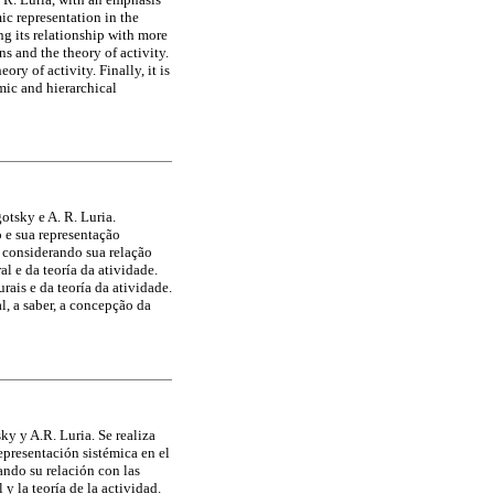
ic representation in the
g its relationship with more
s and the theory of activity.
ry of activity. Finally, it is
mic and hierarchical
otsky e A. R. Luria.
 e sua representação
, considerando sua relação
l e da teoría da atividade.
ais e da teoría da atividade.
, a saber, a concepção da
ky y A.R. Luria. Se realiza
epresentación sistémica en el
ando su relación con las
y la teoría de la actividad.