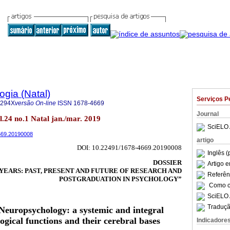
ogia (Natal)
Serviços P
-294X
versão On-line
ISSN
1678-4669
Journal
ol.24 no.1 Natal jan./mar. 2019
SciELO 
4669.20190008
artigo
DOI: 10.22491/1678-4669.20190008
Inglês (
DOSSIER
Artigo 
 YEARS: PAST, PRESENT AND FUTURE OF RESEARCH AND
Referên
POSTGRADUATION IN PSYCHOLOGY”
Como ci
SciELO 
Traduçã
 Neuropsychology: a systemic and integral
gical functions and their cerebral bases
Indicadore