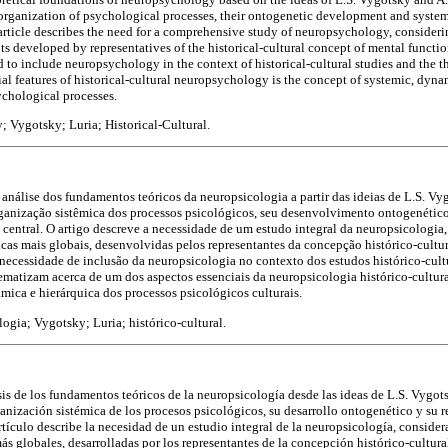
 organization of psychological processes, their ontogenetic development and system
article describes the need for a comprehensive study of neuropsychology, considerin
 developed by representatives of the historical-cultural concept of mental function
 to include neuropsychology in the context of historical-cultural studies and the theo
ial features of historical-cultural neuropsychology is the concept of systemic, dyna
ychological processes.
 Vygotsky; Luria; Historical-Cultural.
 análise dos fundamentos teóricos da neuropsicologia a partir das ideias de L.S. Vyg
rganização sistêmica dos processos psicológicos, seu desenvolvimento ontogenético
 central. O artigo descreve a necessidade de um estudo integral da neuropsicologia
as mais globais, desenvolvidas pelos representantes da concepção histórico-cultura
necessidade de inclusão da neuropsicologia no contexto dos estudos histórico-cultur
matizam acerca de um dos aspectos essenciais da neuropsicologia histórico-cultural
âmica e hierárquica dos processos psicológicos culturais.
ogia; Vygotsky; Luria; histórico-cultural.
isis de los fundamentos teóricos de la neuropsicología desde las ideas de L.S. Vygots
ganización sistémica de los procesos psicológicos, su desarrollo ontogenético y su r
rtículo describe la necesidad de un estudio integral de la neuropsicología, consider
 globales, desarrolladas por los representantes de la concepción histórico-cultural 