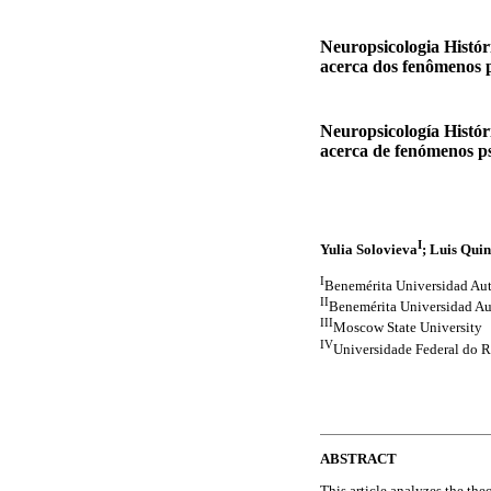
Neuropsicologia Histór
acerca dos fenômenos p
Neuropsicología Histór
acerca de fenómenos psi
I
Yulia Solovieva
; Luis Qui
I
Benemérita Universidad A
II
Benemérita Universidad A
III
Moscow State University
IV
Universidade Federal do R
ABSTRACT
This article analyzes the th