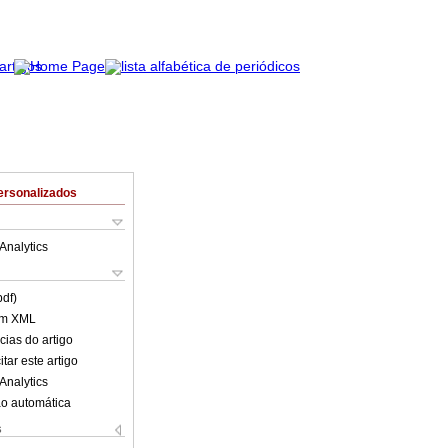
ersonalizados
Analytics
pdf)
em XML
cias do artigo
tar este artigo
Analytics
o automática
s