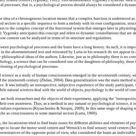
cal processes, that is, a psychological process should always be considered a dyna
the idea of a chronogenous location means that a complex function is understood as 
and sectors in a specific sequence to form a melody with its own configuration, struc
fers to the complex concept of the functional system that emerges later in physio
. Vygotsky anticipates this concept and refers to dynamic constellations that are
e content can be analyzed in terms of its structure and regularities.
ween psychological processes and the brain have a long history. As such, it is impo
in the aforementioned text and reiterated by Luria in his research do not appear in
philosophical ideas of the authors. Likewise, just as in philosophy there is no con
chology, a science that can be considered one of the daughters of philosophy, there 
ctioning of psychological processes.
 science as a study of human consciousness emerged in the seventeenth century, wi
 the nineteenth century (Zhdan, 2004). Data generalization was the main method us
e. It was initially an introspective, subjective experience of the study participant,
hile natural sciences deal with the world of objects, psychology is the world of con
 are both researchers and the objects of their experiment, applying the "introspecti
heir own awareness. Thus, as a method in any natural or psychological science, it i
ralizes experiences (Kiyaschenko & Stiopin, 2009). In this same stage of shaping s
yche as consciousness in some material sectors (Luria, 1969).
, the locationists tried to find brain zones for different abilities and elements of ps
mpt to locate the motor word centers and Wernick's to find sensory word centers (Xo
esentatives of the opposite point of view, who considered the brain an indivisible u