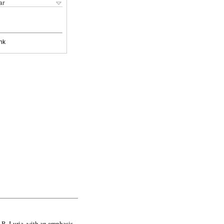
ar
nk
 R. Luria, with an emphasis