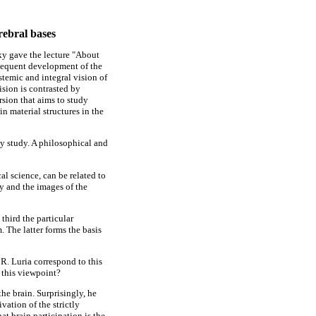
rebral bases
ky gave the lecture "About
sequent development of the
stemic and integral vision of
sion is contrasted by
sion that aims to study
n material structures in the
ey study. A philosophical and
al science, can be related to
udy and the images of the
third the particular
. The latter forms the basis
R. Luria correspond to this
s this viewpoint?
he brain. Surprisingly, he
ivation of the strictly
at brain participation is the