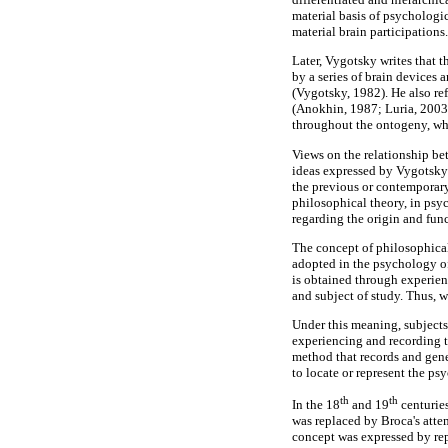
material basis of psychologi
material brain participations.
Later, Vygotsky writes that 
by a series of brain devices 
(Vygotsky, 1982). He also re
(Anokhin, 1987; Luria, 2003)
throughout the ontogeny, whos
Views on the relationship bet
ideas expressed by Vygotsky 
the previous or contemporary 
philosophical theory, in psy
regarding the origin and fun
The concept of philosophical
adopted in the psychology of
is obtained through experienc
and subject of study. Thus, w
Under this meaning, subjects
experiencing and recording t
method that records and gene
to locate or represent the ps
th
th
In the 18
and 19
centuries
was replaced by Broca's atte
concept was expressed by repr