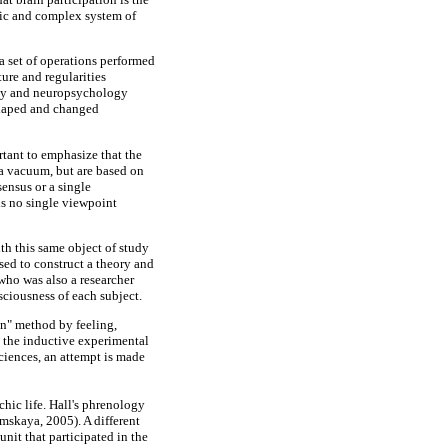
mic and complex system of
a set of operations performed
ture and regularities
logy and neuropsychology
 shaped and changed
rtant to emphasize that the
 a vacuum, but are based on
sensus or a single
is no single viewpoint
th this same object of study
ed to construct a theory and
 who was also a researcher
sciousness of each subject.
on" method by feeling,
s the inductive experimental
ciences, an attempt is made
ychic life. Hall's phrenology
mskaya, 2005). A different
nit that participated in the