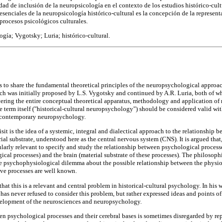
ad de inclusión de la neuropsicología en el contexto de los estudios histórico-cultu
esenciales de la neuropsicología histórico-cultural es la concepción de la represent
procesos psicológicos culturales.
gía; Vygotsky; Luria; histórico-cultural.
 is to share the fundamental theoretical principles of the neuropsychological approac
ch was initially proposed by L.S. Vygotsky and continued by A.R. Luria, both of 
vering the entire conceptual theoretical apparatus, methodology and application o
 term itself ("historical-cultural neuropsychology") should be considered valid wit
 contemporary neuropsychology.
isit is the idea of a systemic, integral and dialectical approach to the relationship
ial substrate, understood here as the central nervous system (CNS). It is argued that
larly relevant to specify and study the relationship between psychological processe
cal processes) and the brain (material substrate of these processes). The philosop
he psychophysiological dilemma about the possible relationship between the physi
ive processes are well known.
that this is a relevant and central problem in historical-cultural psychology. In his 
has never refused to consider this problem, but rather expressed ideas and points of 
evelopment of the neurosciences and neuropsychology.
en psychological processes and their cerebral bases is sometimes disregarded by rep