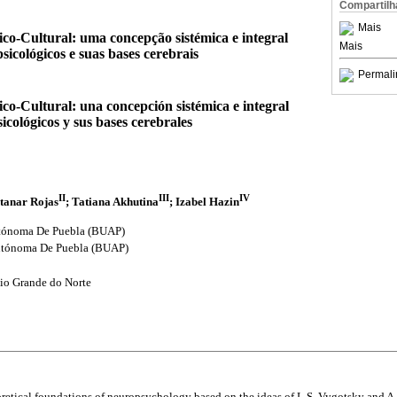
Compartilh
Mais
ico-Cultural: uma concepção sistémica e integral
Mais
sicológicos e suas bases cerebrais
Permali
ico-Cultural: una concepción sistémica e integral
cológicos y sus bases cerebrales
II
III
IV
ntanar Rojas
; Tatiana Akhutina
; Izabel Hazin
utónoma De Puebla (BUAP)
utónoma De Puebla (BUAP)
io Grande do Norte
eoretical foundations of neuropsychology based on the ideas of L.S. Vygotsky and A.