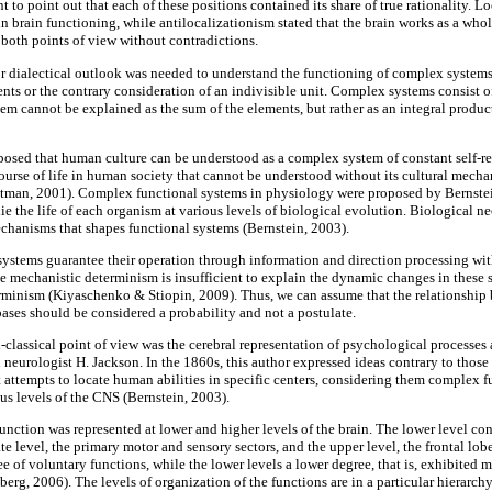
 to point out that each of these positions contained its share of true rationality. L
 in brain functioning, while antilocalizationism stated that the brain works as a whol
both points of view without contradictions.
 or dialectical outlook was needed to understand the functioning of complex systems
nts or the contrary consideration of an indivisible unit. Complex systems consist of
em cannot be explained as the sum of the elements, but rather as an integral produc
sed that human culture can be understood as a complex system of constant self-re
ourse of life in human society that cannot be understood without its cultural mech
tman, 2001). Complex functional systems in physiology were proposed by Bernst
e the life of each organism at various levels of biological evolution. Biological ne
mechanisms that shapes functional systems (Bernstein, 2003).
ystems guarantee their operation through information and direction processing with
nce mechanistic determinism is insufficient to explain the dynamic changes in these s
terminism (Kiyaschenko & Stiopin, 2009). Thus, we can assume that the relationshi
bases should be considered a probability and not a postulate.
classical point of view was the cerebral representation of psychological processes a
h neurologist H. Jackson. In the 1860s, this author expressed ideas contrary to tho
t attempts to locate human abilities in specific centers, considering them complex f
s levels of the CNS (Bernstein, 2003).
nction was represented at lower and higher levels of the brain. The lower level con
te level, the primary motor and sensory sectors, and the upper level, the frontal lob
ee of voluntary functions, while the lower levels a lower degree, that is, exhibited
erg, 2006). The levels of organization of the functions are in a particular hierarchy