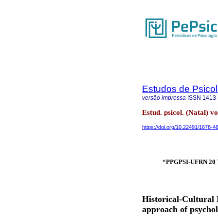
Estudos de Psicol
versão impressa
ISSN
1413
Estud. psicol. (Natal) v
https://doi.org/10.22491/1678-
“PPGPSI-UFRN 20
Historical-Cultural
approach of psycholo