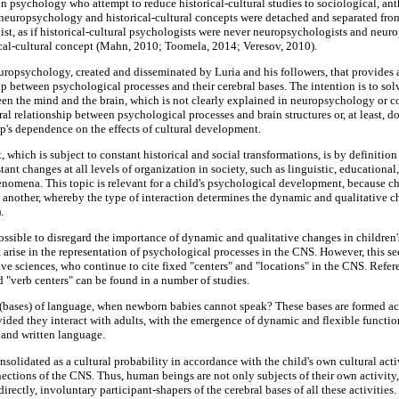
in psychology who attempt to reduce historical-cultural studies to sociological, an
if neuropsychology and historical-cultural concepts were detached and separated from
ist, as if historical-cultural psychologists were never neuropsychologists and neur
rical-cultural concept (Mahn, 2010; Toomela, 2014; Veresov, 2010).
neuropsychology, created and disseminated by Luria and his followers, that provides 
ip between psychological processes and their cerebral bases. The intention is to so
ween the mind and the brain, which is not clearly explained in neuropsychology or c
ral relationship between psychological processes and brain structures or, at least, do
ip's dependence on the effects of cultural development.
which is subject to constant historical and social transformations, is by definitio
ant changes at all levels of organization in society, such as linguistic, educationa
nomena. This topic is relevant for a child's psychological development, because c
o another, whereby the type of interaction determines the dynamic and qualitative ch
.
possible to disregard the importance of dynamic and qualitative changes in children's
t arise in the representation of psychological processes in the CNS. However, this s
ive sciences, who continue to cite fixed "centers" and "locations" in the CNS. Refer
d "verb centers" can be found in a number of studies.
 (bases) of language, when newborn babies cannot speak? These bases are formed acc
vided they interact with adults, with the emergence of dynamic and flexible functio
 and written language.
solidated as a cultural probability in accordance with the child's own cultural act
nections of the CNS. Thus, human beings are not only subjects of their own activity,
irectly, involuntary participant-shapers of the cerebral bases of all these activities.