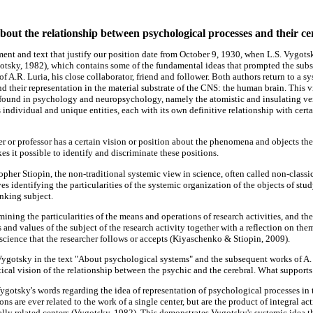
bout the relationship between psychological processes and their ce
ent and text that justify our position date from October 9, 1930, when L.S. Vygots
otsky, 1982), which contains some of the fundamental ideas that prompted the sub
 A.R. Luria, his close collaborator, friend and follower. Both authors return to a sy
their representation in the material substrate of the CNS: the human brain. This vi
 found in psychology and neuropsychology, namely the atomistic and insulating ver
dividual and unique entities, each with its own definitive relationship with certai
r or professor has a certain vision or position about the phenomena and objects th
s it possible to identify and discriminate these positions.
her Stiopin, the non-traditional systemic view in science, often called non-classic
lves identifying the particularities of the systemic organization of the objects of st
inking subject.
mining the particularities of the means and operations of research activities, and the 
 and values of the subject of the research activity together with a reflection on them
 science that the researcher follows or accepts (Kiyaschenko & Stiopin, 2009).
ygotsky in the text "About psychological systems" and the subsequent works of A. 
tical vision of the relationship between the psychic and the cerebral. What support
gotsky's words regarding the idea of representation of psychological processes in t
ons are ever related to the work of a single center, but are the product of integral act
ally related centers (Vygotsky, 1982). This demonstrates Vygotsky's systemic idea th