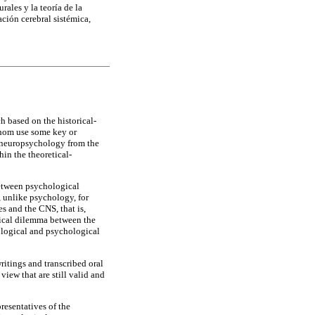
rales y la teoría de la
ación cerebral sistémica,
h based on the historical-
whom use some key or
f neuropsychology from the
hin the theoretical-
 between psychological
, unlike psychology, for
s and the CNS, that is,
hical dilemma between the
ological and psychological
writings and transcribed oral
view that are still valid and
resentatives of the