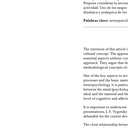
Propone considerar la necesid
actividad. Uno de los rasgos 
dinámica y jerárquica de los 
Palabras clave:
neuropsicolo
The intention of this article
cultural concept. The approa
essential aspects without co
approach. They argue that the
methodological concepts of
One of the key aspects to rev
processes and the basic mater
neuropsychology it is particu
between the mind (psychologi
ideal and the material and t
level of cognitive and affect
It is important to underscore 
presentations, L.S. Vygotsky 
debatable for the current d
The close relationship betwe