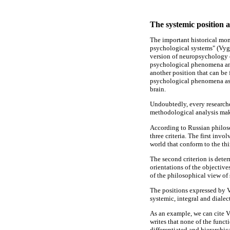
The systemic position a
The important historical mom
psychological systems" (Vyg
version of neuropsychology of
psychological phenomena and 
another position that can be
psychological phenomena as in
brain.
Undoubtedly, every researche
methodological analysis make
According to Russian philosop
three criteria. The first invo
world that conform to the th
The second criterion is deter
orientations of the objectives
of the philosophical view of
The positions expressed by V
systemic, integral and dialec
As an example, we can cite Vy
writes that none of the functi
differentiated and hierarchic