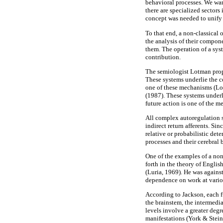
behavioral processes. We want
there are specialized sectors
concept was needed to unify 
To that end, a non-classical
the analysis of their compone
them. The operation of a syst
contribution.
The semiologist Lotman propo
These systems underlie the c
one of these mechanisms (Lo
(1987). These systems underli
future action is one of the 
All complex autoregulation s
indirect return afferents. Si
relative or probabilistic de
processes and their cerebral 
One of the examples of a non-
forth in the theory of Englis
(Luria, 1969). He was agains
dependence on work at variou
According to Jackson, each fu
the brainstem, the intermedia
levels involve a greater degr
manifestations (York & Steinb