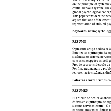
on the principle of systemic
central nervous system. The 
global psychological concepts
This paper considers the need
argued that one of the essent
representation of cultural ps
Keywords:
neuropsychology;
RESUMO
O presente artigo dedica-se à
Enfatiza-se o principio da o
sistêmica no sistema nervoso
com as concepções psicológic
Propõe-se a consideração da 
Por fim, argumentam e proble
representação sistêmica, din
Palavras-chave:
neuropsicol
RESUMEN
El artículo se dedica al anál
énfasis en el principio de or
sistema nervioso central. O a
concepciones psicológicas más