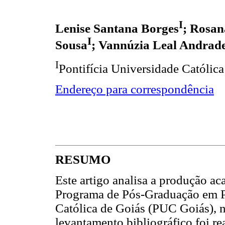
I
Lenise Santana Borges
; Rosan
I
Sousa
; Vannúzia Leal Andrade
I
Pontifícia Universidade Católica
Endereço para correspondência
RESUMO
Este artigo analisa a produção ac
Programa de Pós-Graduação em Ps
Católica de Goiás (PUC Goiás), 
levantamento bibliográfico foi r