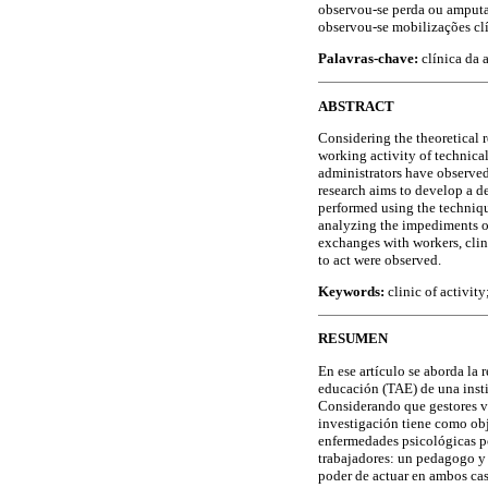
observou-se perda ou amputaç
observou-se mobilizações clí
Palavras-chave:
clínica da 
ABSTRACT
Considering the theoretical r
working activity of technical
administrators have observed
research aims to develop a de
performed using the techniqu
analyzing the impediments of
exchanges with workers, clini
to act were observed.
Keywords:
clinic of activit
RESUMEN
En ese artículo se aborda la 
educación (TAE) de una insti
Considerando que gestores vi
investigación tiene como obje
enfermedades psicológicas por
trabajadores: un pedagogo y 
poder de actuar en ambos cas