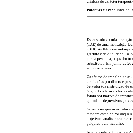
clínicas de carácter terapéut
Palabras clave:
clínica de l
Este estudo aborda a relação
(TAE) de uma instituição fede
2010). As IFE´s são autarqui
gratuita e de qualidade. De 
para a pesquisa, o quadro fu
substitutos. Em junho de 202
administrativos.
Os efeitos do trabalho na s
e reflexões por diversos pes
Servidor) da instituição de 
Segundo relatórios fornecido
foram por motivo de transtor
episódios depressivos graves
Salienta-se que os estudos d
também estão no rol daqueles
objetivou analisar recortes 
psíquico pelo trabalho.
Neste estudo, a Clínica da At