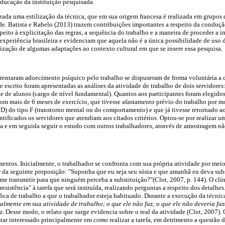
ducação da instituição pesquisada.
izada uma estilização da técnica, que em sua origem francesa é realizada em grupos 
. Batista e Rabelo (2013) trazem contribuições importantes a respeito da condução
eito à explicitação das regras, a sequência do trabalho e a maneira de proceder a in
xperiência brasileira e evidenciam que aquela não é a única possibilidade de uso 
lização de algumas adaptações ao contexto cultural em que se insere essa pesquisa.
rentaram adoecimento psíquico pelo trabalho se dispuseram de forma voluntária a 
te escrito foram apresentadas as análises da atividade de trabalho de dois servidor
te de alunos (cargo de nível fundamental). Quantos aos participantes foram elegidos 
 com mais de 6 meses de exercício, que tivesse afastamento prévio do trabalho por m
D) do tipo F (transtorno mental ou do comportamento) e que já tivesse retornado a
ntificados os servidores que atendiam aos citados critérios. Optou-se por realizar um
ca e em seguida seguir o estudo com outros trabalhadores, através de amostragem nã
entos. Inicialmente, o trabalhador se confronta com sua própria atividade por meio
tir da seguinte proposição: "Suponha que eu seja seu sósia e que amanhã eu deva subs
me transmitir para que ninguém perceba a substituição?"(Clot, 2007, p. 144). O clí
resistência" à tarefa que será instruída, realizando perguntas a respeito dos detalhes
ica de trabalho a que o trabalhador esteja habituado. Durante a execução da técnica
ualmente em sua atividade de trabalho; o que ele não faz; o que ele não deveria faze
z
. Desse modo, o relato que surge evidencia sobre o real da atividade (Clot, 2007). 
star interessado principalmente em
como
realizar a tarefa, em detrimento a questão 