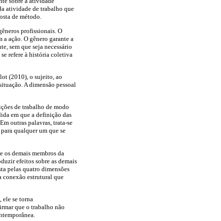
nte sobre a atividade
da atividade de trabalho que
posta de método.
gêneros profissionais. O
m a ação. O gênero garante a
te, sem que seja necessário
e refere à história coletiva
ot (2010), o sujeito, ao
 situação. A dimensão pessoal
dições de trabalho de modo
edida em que a definição das
Em outras palavras, trata-se
s para qualquer um que se
s e os demais membros da
duzir efeitos sobre as demais
sta pelas quatro dimensões
a conexão estrutural que
 ele se torna
firmar que o trabalho não
ontemporânea.