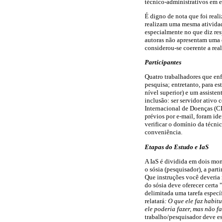
técnico-administrativos em e
É digno de nota que foi real
realizam uma mesma atividade
especialmente no que diz resp
autoras não apresentam uma e
considerou-se coerente a rea
Participantes
Quatro trabalhadores que enf
pesquisa; entretanto, para es
nível superior) e um assisten
inclusão: ser servidor ativo
Internacional de Doenças (CI
prévios por e-mail, foram ide
verificar o domínio da técni
conveniência.
Etapas do Estudo e IaS
A IaS é dividida em dois mom
o sósia (pesquisador), a par
Que instruções você deveria 
do sósia deve oferecer certa "
delimitada uma tarefa específ
relatará
: O que ele faz habit
ele poderia fazer, mas não fa
trabalho/pesquisador deve e