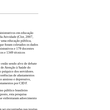
ministrativos em educação
 da Atividade (Clot, 2007,
er uma educação pública,
 que foram coletados os dados
nistrativos e 179 docentes
tos e 1349 técnicos
 estão sendo alvo de debate
o de Atenção à Saúde do
o psíquico dos servidores.
corrências de afastamentos
o ansioso e depressivo,
astamentos por CID F.
no público brasileiro
posto, esta pesquisa
 que enfrentaram adoecimento
m ser encontradas nas teorias