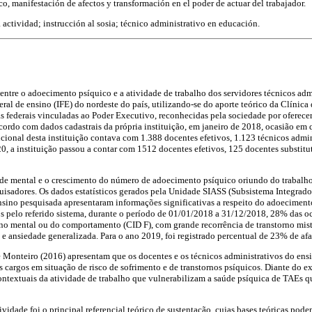
ico, manifestación de afectos y transformación en el poder de actuar del trabajador.
a actividad; instrucción al sosia; técnico administrativo en educación.
 entre o adoecimento psíquico e a atividade de trabalho dos servidores técnicos ad
ral de ensino (IFE) do nordeste do país, utilizando-se do aporte teórico da Clínica
as federais vinculadas ao Poder Executivo, reconhecidas pela sociedade por oferec
acordo com dados cadastrais da própria instituição, em janeiro de 2018, ocasião em
ncional desta instituição contava com 1.388 docentes efetivos, 1.123 técnicos admi
0, a instituição passou a contar com 1512 docentes efetivos, 125 docentes substitu
aúde mental e o crescimento do número de adoecimento psíquico oriundo do trabalho
quisadores. Os dados estatísticos gerados pela Unidade SIASS (Subsistema Integrad
ensino pesquisada apresentaram informações significativas a respeito do adoeciment
s pelo referido sistema, durante o período de 01/01/2018 a 31/12/2018, 28% das o
no mental ou do comportamento (CID F), com grande recorrência de transtorno mist
 e ansiedade generalizada. Para o ano 2019, foi registrado percentual de 23% de af
e Monteiro (2016) apresentam que os docentes e os técnicos administrativos do ensi
 cargos em situação de risco de sofrimento e de transtornos psíquicos. Diante do ex
contextuais da atividade de trabalho que vulnerabilizam a saúde psíquica de TAEs
ividade foi o principal referencial teórico de sustentação, cujas bases teóricas pode