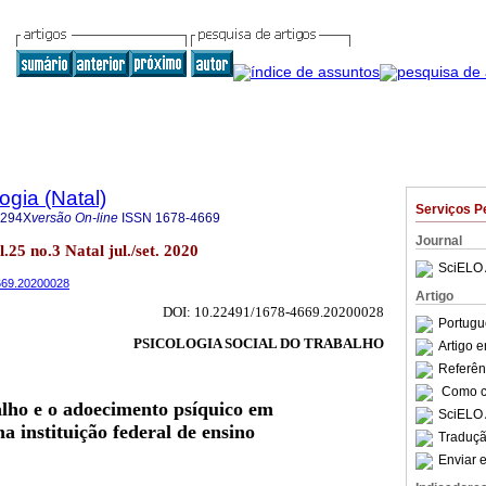
ogia (Natal)
Serviços P
-294X
versão On-line
ISSN
1678-4669
Journal
l.25 no.3 Natal jul./set. 2020
SciELO 
4669.20200028
Artigo
DOI: 10.22491/1678-4669.20200028
Portugu
PSICOLOGIA SOCIAL DO TRABALHO
Artigo 
Referên
Como ci
alho e o adoecimento psíquico em
SciELO 
a instituição federal de ensino
Traduçã
Enviar e