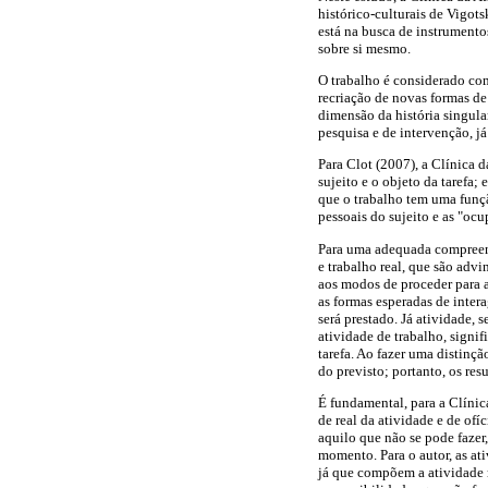
histórico-culturais de Vigot
está na busca de instrumento
sobre si mesmo.
O trabalho é considerado com
recriação de novas formas de
dimensão da história singular
pesquisa e de intervenção, j
Para Clot (2007), a Clínica 
sujeito e o objeto da tarefa;
que o trabalho tem uma funç
pessoais do sujeito e as "ocu
Para uma adequada compreensã
e trabalho real, que são adv
aos modos de proceder para a
as formas esperadas de intera
será prestado. Já atividade,
atividade de trabalho, signi
tarefa. Ao fazer uma distinçã
do previsto; portanto, os res
É fundamental, para a Clínica
de real da atividade e de ofí
aquilo que não se pode fazer,
momento. Para o autor, as at
já que compõem a atividade re