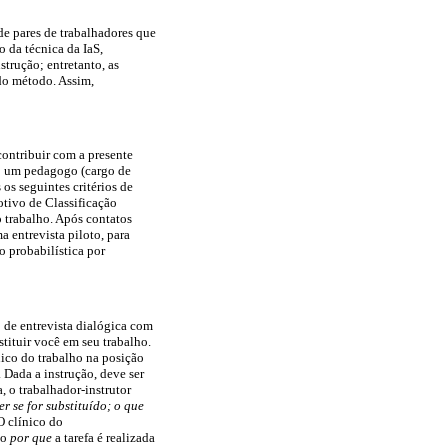
de pares de trabalhadores que
 da técnica da IaS,
strução; entretanto, as
do método. Assim,
contribuir com a presente
es: um pedagogo (cargo de
os seguintes critérios de
otivo de Classificação
o trabalho. Após contatos
a entrevista piloto, para
o probabilística por
 de entrevista dialógica com
tituir você em seu trabalho.
nico do trabalho na posição
. Dada a instrução, deve ser
, o trabalhador-instrutor
r se for substituído; o que
O clínico do
do
por que
a tarefa é realizada