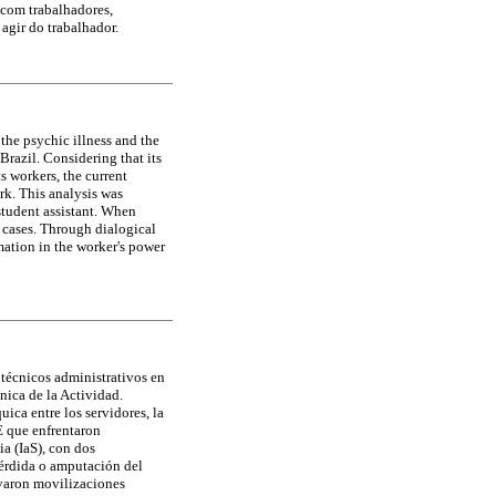
 com trabalhadores,
agir do trabalhador.
 the psychic illness and the
Brazil. Considering that its
 workers, the current
rk. This analysis was
student assistant. When
 cases. Through dialogical
mation in the worker's power
 técnicos administrativos en
nica de la Actividad.
ca entre los servidores, la
AE que enfrentaron
ia (IaS), con dos
pérdida o amputación del
rvaron movilizaciones