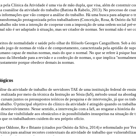
ta pela Clínica da Atividade é uma via de mão dupla, que visa, além de construir c
da coanálise da atividade do trabalho (Batista & Rabelo, 2013). No processo de coan
s informações que vão compor a análise do trabalho. Há uma busca para adaptar o 
transformação protagonizada pelos trabalhadores (Conceição, Rosa, & Osório da Sil
rabalho não tem a intenção de cooperar com a imposição de uma ordem social pré-es
mal não é ser adaptado à situação, mas ser criador de normas. Ser normal não é ser c
ceitos de normalidade e saúde pelo olhar do filósofo Georges Canguilhem. Sob a ó
do jogo de normas de vida e de comportamento, caracterizada pela aptidão de supor
humano capaz de muitas normas, mais do que o normal. No que se refere à psique 
so da liberdade para a revisão e a confecção de normas, o que implica "normalment
r justamente porque obedece demais às normas.
ógicos
nálise da atividade de trabalho de servidores TAE de uma instituição federal de ens
 realizada por meio da técnica da Instrução ao Sósia (IaS), método usual na aborda
, cursam juntos os pressupostos teóricos de pesquisa e de intervenção, já que os tra
rabalho. O principal objetivo do clínico da atividade é atingido quando os trabalha
esenvolvimento. Nesse sentido, a intervenção com a IaS, ao resgatar a história d
bilita dar visibilidade aos obstáculos e às possibilidades insuspeitas na situação de 
a que os trabalhadores cuidem do seu próprio ofício.
 por Oddone, Re e Briante (citados por Osório da Silva, 2014) e reformulado por Yve
écnica para analisar recortes contextuais da atividade de trabalho que vulnerabiliz