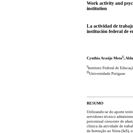
Work activity and psych
institution
La actividad de trabaj
institución federal de 
I
Cynthia Araújo Mota
; Ald
I
Instituto Federal de Educa
II
Universidade Potiguar
RESUMO
Utilizando-se do aporte teór
servidores técnico administ
percentual crescente de afast
clínica da atividade de trab
da Instrução ao Sósia (IaS),