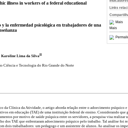
Indicadore
ic illness in workers of a federal educational
Links rela
Compartilh
Mais
o y la enfermedad psicológica en trabajadores de una
Mais
enseñanza
Permali
II
a Karoline Lima da Silva
ção Ciência e Tecnologia do Rio Grande do Norte
ico da Clínica da Atividade, o artigo aborda relação entre o adoecimento psíquico e
rativos em educação (TAE) de uma instituição federal de ensino. Considerando que
amentos por motivo de saúde psíquica entre os servidores, a pesquisa visa realizar u
alho dos TAE que enfrentaram adoecimento psíquico pelo trabalho. Tal análise foi r
 com dois trabalhadores: um pedagogo e um assistente de alunos. Ao analisar os imp