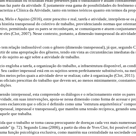
ram realizadas ou ocultadas estão presentes para o trabalhador e atuam constanteme
, mas faz parte da atividade. É justamente essa gama de possibilidades do fenômeno 
acteriza a Clínica da Atividade, tanto em termos teóricos quanto em termos da pro
, Melo e Aquino (2016), entre prescrito e real, tarefa e atividade, interpõem-se os 
 história transpessoal do coletivo de trabalho, providenciando normas que orienta
letivo, permitindo que os pares se reconheçam, se comuniquem e atuem conjuntamen
eles (Clot, 2007). Nesse contexto, portanto, a dimensão transpessoal da atividade s
 tem relação indissolúvel com o gênero (dimensão transpessoal), já que, segundo Cl
artir de uma apropriação dos gêneros, tendo em vista as circunstâncias imediatas da
e do sujeito ao agir sobre a atividade de trabalho.
io engloba a tarefa, a organização do trabalho, a infraestrutura disponível, as con
. Seu caráter impessoal está em os sujeitos serem perfeitamente substituíveis, na m
os meios pelos quais a atividade deve se realizar, cabe à organização (Clot, 2011). 
icas oficiais prescritas do trabalho que devem ser, ao menos minimamente, constante
dições.
mensão interpessoal, esta compreende os diálogos e o relacionamento entre os pare
ividade, em suas intervenções, apoia-se nessa dimensão como forma de acessar e pro
autores esclarecem que o ofício é definido como uma "estrutura arquitetônica" compo
terpessoal, impessoal e transpessoal), que mantêm uma tensão recíproca, gerando um
aquele que trabalha.
da que o trabalho se torna causa preocupante de doenças cada vez mais numerosas,
saúde" (p. 72). Segundo Lima (2006), a partir da obra de Yves Clot, foi possível rea
 uma função psicológica exclusiva, como mantém sua centralidade na sociedade c