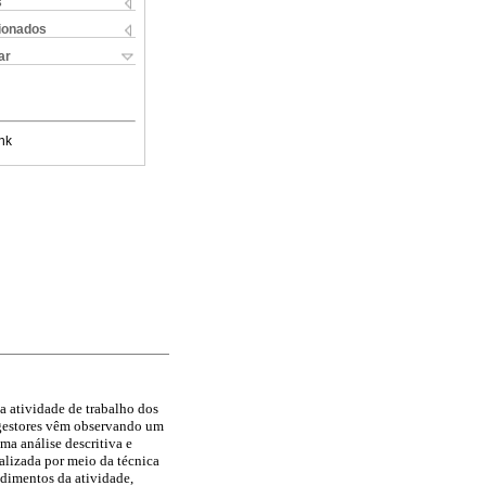
s
cionados
ar
nk
 a atividade de trabalho dos
 gestores vêm observando um
ma análise descritiva e
ealizada por meio da técnica
edimentos da atividade,