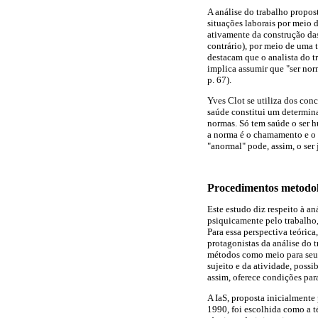
A análise do trabalho propos
situações laborais por meio 
ativamente da construção da
contrário), por meio de uma 
destacam que o analista do t
implica assumir que "ser nor
p. 67).
Yves Clot se utiliza dos con
saúde constitui um determina
normas. Só tem saúde o ser 
a norma é o chamamento e o u
"anormal" pode, assim, o se
Procedimentos metodol
Este estudo diz respeito à a
psiquicamente pelo trabalho,
Para essa perspectiva teórica
protagonistas da análise do t
métodos como meio para seu d
sujeito e da atividade, possi
assim, oferece condições par
A IaS, proposta inicialmente
1990, foi escolhida como a t