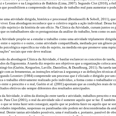
ski e Leontiev e na Linguística de Bakhtin (Lima, 2007). Segundo Clot (2010), a ên
s que possibilitem a compreensão da situação de trabalho real para aumentar o pod
o uma atividade dirigida, histórica e processual (Bendassolli & Soboll, 2011), qu
 viver. Essa abordagem reconhece que o coletivo regula a ação individual. Dessa fo
 (do sujeito) e da história de um ofício. Na Clínica da Atividade, cursam juntos os 
á que os trabalhadores são os protagonistas da análise do trabalho, bem como os aut
da Atividade propõe-se a estudar o trabalho como uma atividade triplamente dirigida
 e entre o sujeito e o outro, como atividade compartilhada, mediada por um gênero pr
ão psicológica específica na vida do sujeito, na medida em que promove uma ruptur
pações" sociais que este deve realizar.
o da abordagem Clínica da Atividade, é basilar esclarecer os conceitos de tarefa, a
indos da Ergonomia. A tarefa diz respeito aos objetivos que a organização coloca ao
tingi-los (Guérin, Kerguelen, Laville, Daniellou, & Duraffourg, 2011). Na tarefa 
gir com as ferramentas, as instruções relativas à segurança e as definições técnicas
 segundo Leontiev (1984) compreende um processo que é eliciado e dirigido por um 
fica o trabalho efetivamente realizado pelo indivíduo, a forma como o trabalhador
o entre o prescrito e o real, Guérin et al. (2001) apontam que as condições reais de 
ultados efetivos são sempre diferentes dos resultados antecipados.
 da Atividade, ir além da distinção entre tarefa e atividade, trabalhos prescrito e re
cio. Para Clot (2001), o real da atividade não é somente aquilo que se faz. É também 
 o que se tenta fazer sem conseguir, aquilo que se poderia fazer ou aquilo que se s
ividades impedidas, suspensas ou paralisadas não podem ser desconsideradas da anál
al. Dentre tantas atividades possíveis, uma é realizada e, portanto, passível de ob