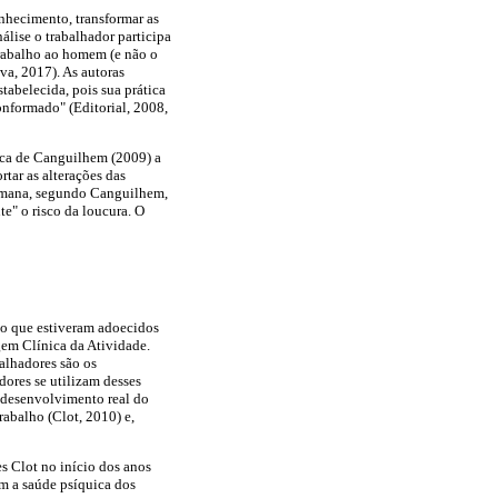
onhecimento, transformar as
álise o trabalhador participa
trabalho ao homem (e não o
va, 2017). As autoras
tabelecida, pois sua prática
onformado" (Editorial, 2008,
tica de Canguilhem (2009) a
tar as alterações das
humana, segundo Canguilhem,
e" o risco da loucura. O
ino que estiveram adoecidos
gem Clínica da Atividade.
balhadores são os
dores se utilizam desses
o desenvolvimento real do
trabalho (Clot, 2010) e,
s Clot no início dos anos
am a saúde psíquica dos