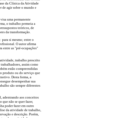
fase da Clínica da Atividade
er de agir sobre o mundo e
e visa uma permanente
rma, o trabalho permeia a
pressupostos teóricos, de
ores da transformação.
: para si mesmo; entre o
ofissional. O autor afirma
a entre as "pré-ocupações"
tividade, trabalho prescrito
s trabalhadores, assim como
também estão compreendidas
 do produto ou do serviço que
motivo. Desta forma, a
 consegue desempenhar sua
trabalho são sempre diferentes
al, adentrando aos conceitos
o que não se quer fazer,
onha poder fazer em outro
ise da atividade de trabalho,
servação e descrição. Porém,