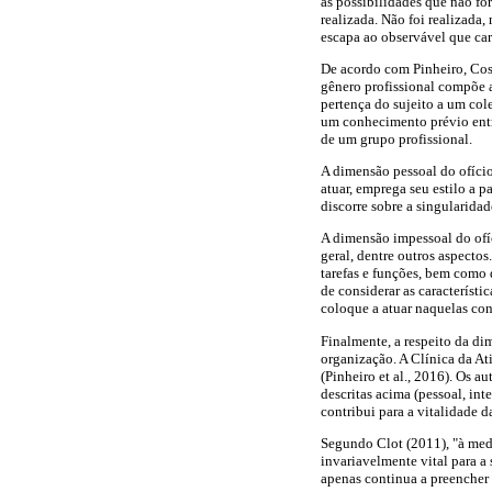
as possibilidades que não fo
realizada. Não foi realizada
escapa ao observável que car
De acordo com Pinheiro, Costa
gênero profissional compõe a
pertença do sujeito a um co
um conhecimento prévio entre 
de um grupo profissional.
A dimensão pessoal do ofício
atuar, emprega seu estilo a p
discorre sobre a singularidad
A dimensão impessoal do ofíc
geral, dentre outros aspectos
tarefas e funções, bem como d
de considerar as característ
coloque a atuar naquelas con
Finalmente, a respeito da di
organização. A Clínica da At
(Pinheiro et al., 2016). Os 
descritas acima (pessoal, in
contribui para a vitalidade d
Segundo Clot (2011), "à medi
invariavelmente vital para a 
apenas continua a preencher