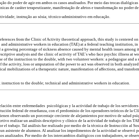
ão do poder de agir em ambos os casos analisados. Por meio das trocas dialógicas
nicas de caráter terapeutizante, manifestação de afetos e transformação no poder de 
atividade; instrução ao sósia; técnico-administrativo em educação.
eferences from the Clinic of Activity theoretical approach, this study is centered on
 and administrative workers in education (TAE) at a federal teaching institution, in 
 a growing percentage of sickness absence caused by mental health issues among its
scriptive analysis and the clinic of activity of TAE´s who face psychic illness at wo
e of the instruction to the double, with two volunteer workers: a pedagogue and a 
 the activity, loss or amputation of the power to act was observed in both analyzed
cal mobilizations of a therapeutic nature, manifestation of affections, and transfor
y; instruction to the double; technical and administrative workers in education.
relación entre enfermedades psicológicas y la actividad de trabajo de los servidores
tución federal de enseñanza, con el predominio de los operadores teóricos de la Clí
enen observando un porcentaje creciente de alejamientos por motivo de salud psíqui
tivo realizar un análisis descriptivo y clínico de la actividad de trabajo de los T
 el trabajo. Tal análisis fue realizado por medio de la técnica de Instrucción al Sos
un asistente de alumnos. Al analizar los impedimentos de la actividad se observó 
os analizados. Por medio de los intercambios dialógicos con trabajadores, se obse