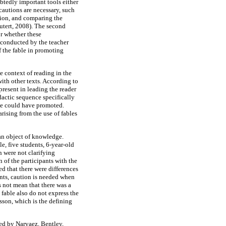
btedly important tools either
cautions are necessary, such
tion, and comparing the
autert, 2008). The second
or whether these
s conducted by the teacher
f the fable in promoting
he context of reading in the
ith other texts. According to
present in leading the reader
dactic sequence specifically
nce could have promoted.
rising from the use of fables
 an object of knowledge.
e, five students, 6-year-old
n were not clarifying
 of the participants with the
ed that there were differences
ants, caution is needed when
s not mean that there was a
e fable also do not express the
sson, which is the defining
ted by Narvaez, Bentley,