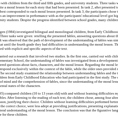
ith children from the third and fifth grades, and university students. Three tasks w
te a moral lesson for each story that had been presented. In task 2, after presented t
best corresponded to each moral lesson presented. In task 3, the participants chose t
as an improvement in performance with as the participants' educational level got h
ity students. Despite the progress identified between school grades, many childre
en (1984) investigated bilingual and monolingual children, from Early Childhood
hree tasks were given: retelling the presented fables, answering questions about th
 It was observed that the path of development of the understanding of fables was si
at until the fourth grade they had difficulties in understanding the moral lesson. 
ed with explicit and specific aspects of the text.
arried out a research that involved two studies. In the first one, carried out with ch
lementary School, the understanding of fables was investigated from a developmenta
wered questions about facts, characters, and the moral lesson. Regarding the moral le
respond exclusively within the context of the fable, while the older ones provided 
. The second study examined the relationship between understanding fables and the 
dren from Early Childhood Education who had participated in the first study. The d
 of mind and the comprehension of fables, since the understanding of the moral less
ntal states of the characters.
) compared children (10 to 13 years old) with and without learning difficulties r
bles. After listening to the reading of each text, the children chose, among four alte
son, justifying their choice. Children without learning difficulties performed better 
e correct choice, were less adept at providing justifications, presenting explanatio
literal understanding of the moral lesson. The conclusion was that the figurative lan
e for these children.