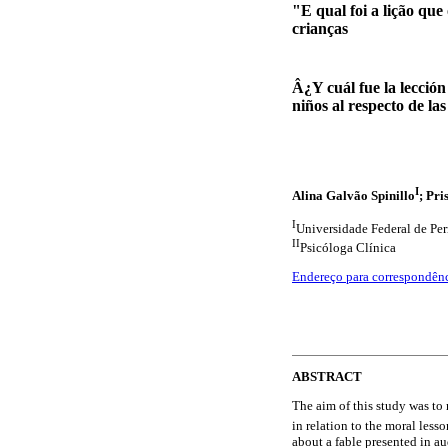
"E qual foi a lição qu
crianças
Â¿Y cuál fue la lecció
niños al respecto de las
I
Alina Galvão Spinillo
; Pri
I
Universidade Federal de P
II
Psicóloga Clínica
Endereço para correspondên
ABSTRACT
The aim of this study was to 
in relation to the moral lesso
about a fable presented in au