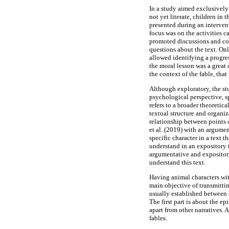
In a study aimed exclusively
not yet literate, children in 
presented during an intervent
focus was on the activities c
promoted discussions and com
questions about the text. Onl
allowed identifying a progres
the moral lesson was a great 
the context of the fable, tha
Although exploratory, the stu
psychological perspective, sp
refers to a broader theoreti
textual structure and organiz
relationship between points 
et al. (2019) with an argumen
specific character in a text t
understand in an expository t
argumentative and expository 
understand this text.
Having animal characters with
main objective of transmittin
usually established between t
The first part is about the ep
apart from other narratives. 
fables.