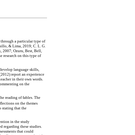
 through a particular type of
nillo, & Lima, 2019; C. L. G.
 2007; Ozuru, Best, Bell,
e research on this type of
 develop language skills,
 (2012) report an experience
 teacher in their own words.
 commenting on the
the reading of fables. The
eflections on the themes
 stating that the
ntion in the study
d regarding these studies.
ssessments that could