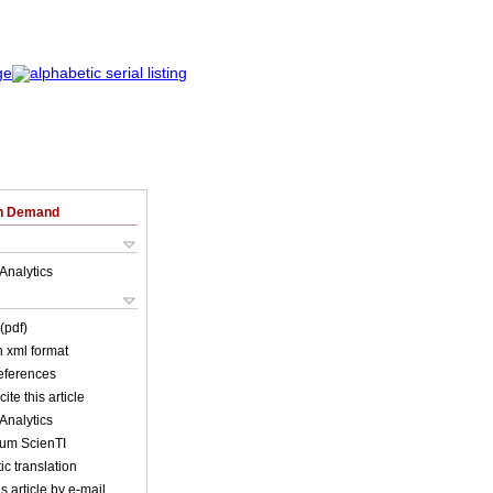
on Demand
Analytics
(pdf)
in xml format
references
ite this article
Analytics
lum ScienTI
c translation
s article by e-mail