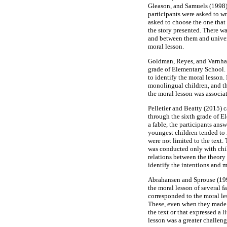
Gleason, and Samuels (1998) w
participants were asked to wri
asked to choose the one that 
the story presented. There w
and between them and univers
moral lesson.
Goldman, Reyes, and Varnhag
grade of Elementary School. T
to identify the moral lesson.
monolingual children, and th
the moral lesson was associat
Pelletier and Beatty (2015) c
through the sixth grade of E
a fable, the participants ans
youngest children tended to 
were not limited to the text
was conducted only with chil
relations between the theory
identify the intentions and me
Abrahansen and Sprouse (1995
the moral lesson of several fa
corresponded to the moral les
These, even when they made th
the text or that expressed a 
lesson was a greater challeng