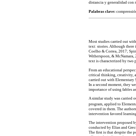
distancia y generalidad con r
Palabras clave:
comprensión
Most studies carried out with
text: stories. Although there
Coelho & Correa, 2017; Spin
Witherspoon, & McNamara, 2007
text is characterized by two 
From an educational perspect
critical thinking, creativit
carried out with Elementary S
In a second moment, they wer
importance of using fables as
A similar study was carried o
program, applied to Element
covered in them. The authors 
intervention favored learning 
The intervention proposed by
conducted by Elias and Greco
The first is that despite th