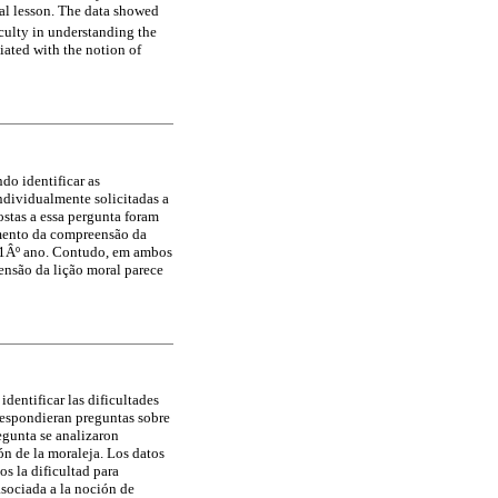
ral lesson. The data showed
iculty in understanding the
iated with the notion of
do identificar as
ndividualmente solicitadas a
ostas a essa pergunta foram
imento da compreensão da
 1Âº ano. Contudo, em ambos
ensão da lição moral parece
dentificar las dificultades
 respondieran preguntas sobre
regunta se analizaron
ón de la moraleja. Los datos
s la dificultad para
asociada a la noción de