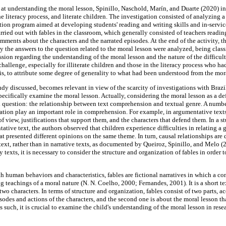
 at understanding the moral lesson, Spinillo, Naschold, Marín, and Duarte (2020) 
the literacy process, and literate children. The investigation consisted of analyzing a 
ion program aimed at developing students' reading and writing skills and in-service
arried out with fables in the classroom, which generally consisted of teachers readi
ments about the characters and the narrated episodes. At the end of the activity, t
y the answers to the question related to the moral lesson were analyzed, being classi
sion regarding the understanding of the moral lesson and the nature of the difficult
challenge, especially for illiterate children and those in the literacy process who ha
t is, to attribute some degree of generality to what had been understood from the mor
dy discussed, becomes relevant in view of the scarcity of investigations with Brazil
ecifically examine the moral lesson. Actually, considering the moral lesson as a de
cal question: the relationship between text comprehension and textual genre. A numbe
ation play an important role in comprehension. For example, in argumentative texts, i
of view, justifications that support them, and the characters that defend them. In a
tative text, the authors observed that children experience difficulties in relating a 
hat presented different opinions on the same theme. In turn, causal relationships are d
ext, rather than in narrative texts, as documented by Queiroz, Spinillo, and Melo (
texts, it is necessary to consider the structure and organization of fables in order
 human behaviors and characteristics, fables are fictional narratives in which a conf
g teachings of a moral nature (N. N. Coelho, 2000; Fernandes, 2001). It is a short t
wo characters. In terms of structure and organization, fables consist of two parts, a
isodes and actions of the characters, and the second one is about the moral lesson that
As such, it is crucial to examine the child's understanding of the moral lesson in re