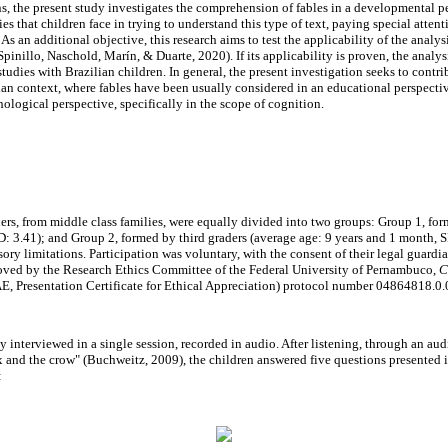
s, the present study investigates the comprehension of fables in a developmental pe
ties that children face in trying to understand this type of text, paying special atten
 As an additional objective, this research aims to test the applicability of the analy
pinillo, Naschold, Marín, & Duarte, 2020). If its applicability is proven, the analy
tudies with Brazilian children. In general, the present investigation seeks to contrib
lian context, where fables have been usually considered in an educational perspective
chological perspective, specifically in the scope of cognition.
ers, from middle class families, were equally divided into two groups: Group 1, form
D: 3.41); and Group 2, formed by third graders (average age: 9 years and 1 month, S
nsory limitations. Participation was voluntary, with the consent of their legal guard
oved by the Research Ethics Committee of the Federal University of Pernambuco,
C
, Presentation Certificate for Ethical Appreciation) protocol number 04864818.0
y interviewed in a single session, recorded in audio. After listening, through an aud
x and the crow" (Buchweitz, 2009), the children answered five questions presented i
: