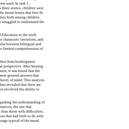
ere used. In task 1,
o three stories, children were
he moral lesson that best fit
igher, both among children
n struggled to understand the
 Education to the sixth
e characters' intentions, and
milar between bilingual and
The limited comprehension of
ildren from kindergarten
l perspective. After hearing
sson, it was found that the
more general answers that
theory of mind. This analysis
ata revealed that there are
on involved the ability to
egarding the understanding of
rnatives, the one that
than those with difficulties.
ns that had little to do with
guage typical of the moral