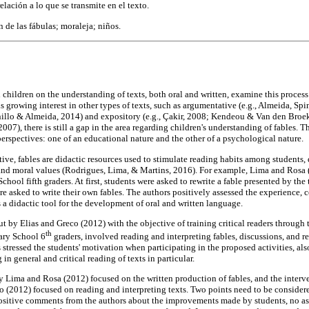
elación a lo que se transmite en el texto.
 de las fábulas; moraleja; niños.
 children on the understanding of texts, both oral and written, examine this process
 is growing interest in other types of texts, such as argumentative (e.g., Almeida, Spi
illo & Almeida, 2014) and expository (e.g., Çakir, 2008; Kendeou & Van den Broek,
), there is still a gap in the area regarding children's understanding of fables. Th
perspectives: one of an educational nature and the other of a psychological nature.
ive, fables are didactic resources used to stimulate reading habits among students,
y, and moral values (Rodrigues, Lima, & Martins, 2016). For example, Lima and Rosa
chool fifth graders. At first, students were asked to rewrite a fable presented by the
e asked to write their own fables. The authors positively assessed the experience,
 a didactic tool for the development of oral and written language.
ut by Elias and Greco (2012) with the objective of training critical readers through 
th
ary School 6
graders, involved reading and interpreting fables, discussions, and r
stressed the students' motivation when participating in the proposed activities, also
in general and critical reading of texts in particular.
 Lima and Rosa (2012) focused on the written production of fables, and the interve
 (2012) focused on reading and interpreting texts. Two points need to be considere
e positive comments from the authors about the improvements made by students, no a