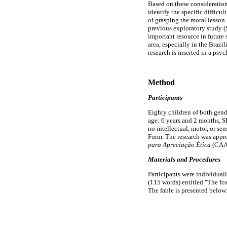
Based on these consideration
identify the specific difficul
of grasping the moral lesson.
previous exploratory study (S
important resource in future s
area, especially in the Brazi
research is inserted in a psy
Method
Participants
Eighty children of both gend
age: 6 years and 2 months, S
no intellectual, motor, or se
Form. The research was appr
para Apreciação Ética
(CAAE
Materials and Procedures
Participants were individuall
(115 words) entitled "The fo
The fable is presented below