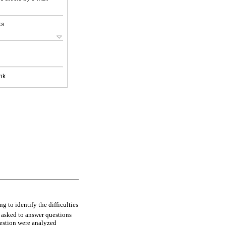
ks
nk
g to identify the difficulties
 asked to answer questions
uestion were analyzed