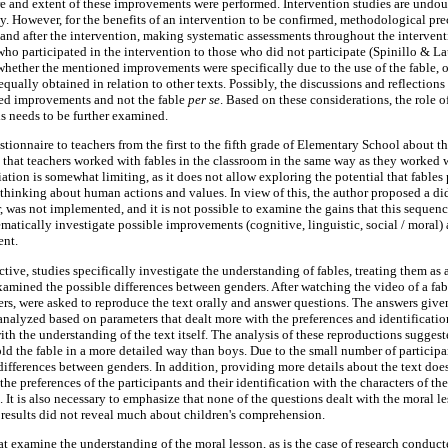
ure and extent of these improvements were performed. Intervention studies are undou
y. However, for the benefits of an intervention to be confirmed, methodological pre
e and after the intervention, making systematic assessments throughout the interven
who participated in the intervention to those who did not participate (Spinillo & L
 whether the mentioned improvements were specifically due to the use of the fable, 
ually obtained in relation to other texts. Possibly, the discussions and reflection
ded improvements and not the fable
per se
. Based on these considerations, the role o
ls needs to be further examined.
stionnaire to teachers from the first to the fifth grade of Elementary School about t
 that teachers worked with fables in the classroom in the same way as they worked w
tiation is somewhat limiting, as it does not allow exploring the potential that fables 
 thinking about human actions and values. In view of this, the author proposed a di
r, was not implemented, and it is not possible to examine the gains that this seque
matically investigate possible improvements (cognitive, linguistic, social / moral) a
ent.
ive, studies specifically investigate the understanding of fables, treating them as
amined the possible differences between genders. After watching the video of a fabl
ers, were asked to reproduce the text orally and answer questions. The answers give
nalyzed based on parameters that dealt more with the preferences and identification
with the understanding of the text itself. The analysis of these reproductions suggest
old the fable in a more detailed way than boys. Due to the small number of particip
differences between genders. In addition, providing more details about the text doe
the preferences of the participants and their identification with the characters of th
 It is also necessary to emphasize that none of the questions dealt with the moral le
e results did not reveal much about children's comprehension.
at examine the understanding of the moral lesson, as is the case of research conduc