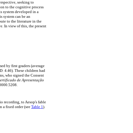
rspective, seeking to
tion to the cognitive process
sis system developed in a
sis system can be an
ute to the literature in the
. In view of this, the present
ed by first graders (average
D: 4.46). These children had
ians, who signed the Consent
ertificado de Apresentação
.0000.5208.
io recording, to Aesop's fable
n a fixed order (see
Table 1
).