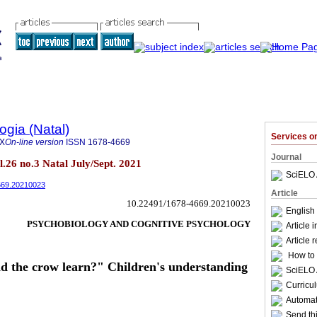
ogia (Natal)
Services 
4X
On-line version
ISSN
1678-4669
Journal
ol.26 no.3 Natal July/Sept. 2021
SciELO 
4669.20210023
Article
10.22491/1678-4669.20210023
English 
PSYCHOBIOLOGY AND COGNITIVE PSYCHOLOGY
Article 
Article 
How to c
d the crow learn?" Children's understanding
SciELO 
Curricu
Automati
Send thi