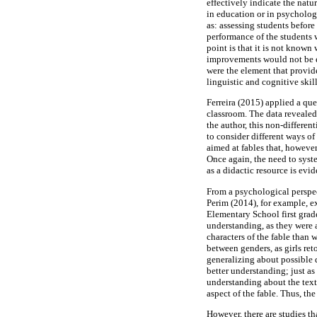
effectively indicate the nat
in education or in psycholog
as: assessing students befor
performance of the students 
point is that it is not known
improvements would not be eq
were the element that provi
linguistic and cognitive skil
Ferreira (2015) applied a que
classroom. The data revealed
the author, this non-differen
to consider different ways of
aimed at fables that, howeve
Once again, the need to syste
as a didactic resource is evid
From a psychological perspect
Perim (2014), for example, ex
Elementary School first grad
understanding, as they were a
characters of the fable than 
between genders, as girls ret
generalizing about possible 
better understanding; just as 
understanding about the text.
aspect of the fable. Thus, th
However, there are studies th