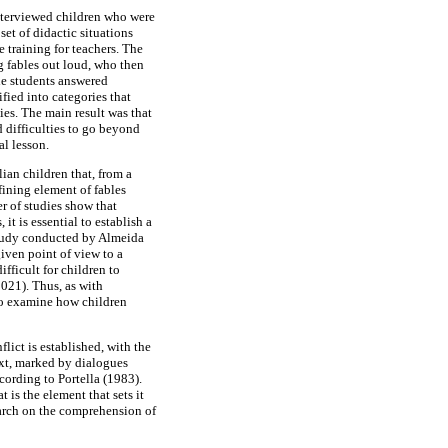
interviewed children who were
set of didactic situations
 training for teachers. The
ng fables out loud, who then
he students answered
fied into categories that
ies. The main result was that
d difficulties to go beyond
al lesson.
ian children that, from a
fining element of fables
r of studies show that
t is essential to establish a
 study conducted by Almeida
given point of view to a
ifficult for children to
2021). Thus, as with
 to examine how children
lict is established, with the
ext, marked by dialogues
ccording to Portella (1983).
 is the element that sets it
search on the comprehension of