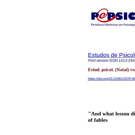
Estudos de Psicol
Print version
ISSN
1413-29
Estud. psicol. (Natal) v
https://doi.org/10.22491/1678-
"And what lesson di
of fables