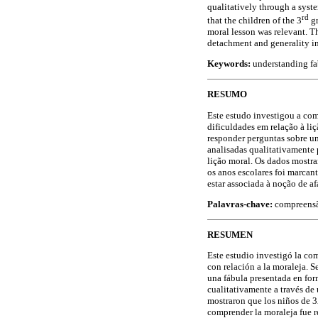
qualitatively through a syst
rd
that the children of the 3
gr
moral lesson was relevant. Th
detachment and generality in 
Keywords:
understanding fab
RESUMO
Este estudo investigou a co
dificuldades em relação à li
responder perguntas sobre um
analisadas qualitativamente
lição moral. Os dados mostr
os anos escolares foi marcan
estar associada à noção de a
Palavras-chave:
compreensão
RESUMEN
Este estudio investigó la com
con relación a la moraleja. 
una fábula presentada en form
cualitativamente a través de
mostraron que los niños de 3
comprender la moraleja fue r