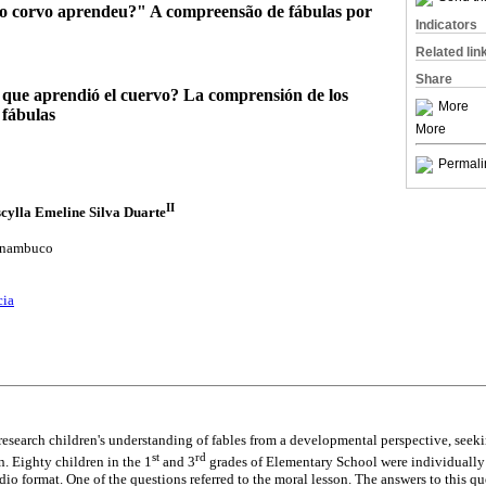
e o corvo aprendeu?" A compreensão de fábulas por
Indicators
Related lin
Share
n que aprendió el cuervo? La comprensión de los
More
 fábulas
More
Permali
II
scylla Emeline Silva Duarte
ernambuco
cia
research children's understanding of fables from a developmental perspective, seekin
st
rd
n. Eighty children in the 1
and 3
grades of Elementary School were individually
dio format. One of the questions referred to the moral lesson. The answers to this q