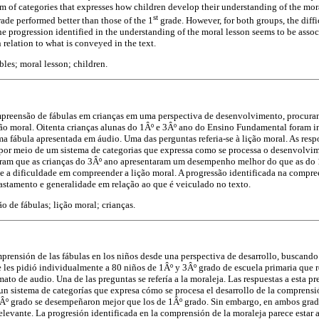
em of categories that expresses how children develop their understanding of the mo
st
ade performed better than those of the 1
grade. However, for both groups, the diff
e progression identified in the understanding of the moral lesson seems to be assoc
relation to what is conveyed in the text.
les; moral lesson; children.
mpreensão de fábulas em crianças em uma perspectiva de desenvolvimento, procuran
ção moral. Oitenta crianças alunas do 1Âº e 3Âº ano do Ensino Fundamental foram i
a fábula apresentada em áudio. Uma das perguntas referia-se à lição moral. As resp
 por meio de um sistema de categorias que expressa como se processa o desenvolv
aram que as crianças do 3Âº ano apresentaram um desempenho melhor do que as do
te a dificuldade em compreender a lição moral. A progressão identificada na compre
fastamento e generalidade em relação ao que é veiculado no texto.
 de fábulas; lição moral; crianças.
prensión de las fábulas en los niños desde una perspectiva de desarrollo, buscando i
Se les pidió individualmente a 80 niños de 1Âº y 3Âº grado de escuela primaria que
ato de audio. Una de las preguntas se refería a la moraleja. Las respuestas a esta p
 un sistema de categorías que expresa cómo se procesa el desarrollo de la comprensi
Âº grado se desempeñaron mejor que los de 1Âº grado. Sin embargo, en ambos grado
elevante. La progresión identificada en la comprensión de la moraleja parece estar 