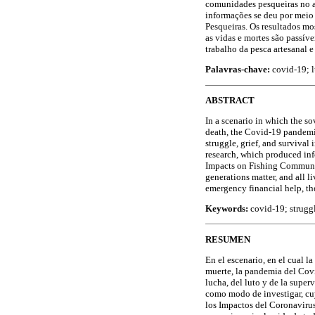
comunidades pesqueiras no ac
informações se deu por meio
Pesqueiras. Os resultados mo
as vidas e mortes são passív
trabalho da pesca artesanal e
Palavras-chave:
covid-19; l
ABSTRACT
In a scenario in which the so
death, the Covid-19 pandemic
struggle, grief, and survival
research, which produced inf
Impacts on Fishing Communiti
generations matter, and all l
emergency financial help, th
Keywords:
covid-19; struggl
RESUMEN
En el escenario, en el cual la
muerte, la pandemia del Covi
lucha, del luto y de la super
como modo de investigar, cu
los Impactos del Coronavirus