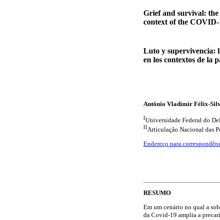
Grief and survival: the
context of the COVID
Luto y supervivencia: 
en los contextos de la
Antônio Vladimir Félix-Sil
I
Universidade Federal do De
II
Articulação Nacional das P
Endereço para correspondên
RESUMO
Em um cenário no qual a sobe
da Covid-19 amplia a precari