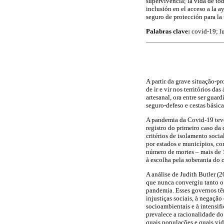
supervivencia; la vida de tod
inclusión en el acceso a la 
seguro de protección para la
Palabras clave:
covid-19; l
A partir da grave situação-
de ir e vir nos territórios da
artesanal, ora entre ser guar
seguro-defeso e cestas básic
A pandemia da Covid-19 teve
registro do primeiro caso da 
critérios de isolamento soci
por estados e municípios, co
número de mortes – mais de 1
à escolha pela soberania do c
A análise de Judith Butler (2
que nunca convergiu tanto o
pandemia. Esses governos têm
injustiças sociais, à negação
socioambientais e à intensif
prevalece a racionalidade do
quais populações e quais vida