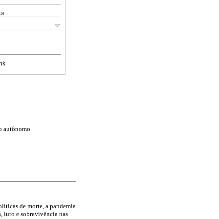
ks
nk
ogo autônomo
olíticas de morte, a pandemia
, luto e sobrevivência nas