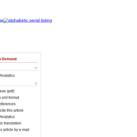
on Demand
Analytics
ese (pdf)
in xml format
references
ite this article
Analytics
c translation
s article by e-mail