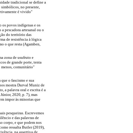
idade tradicional se define a
e simbólicos, no presente,
fetivamente é vivido"
o os povos indígenas e os
 a pescadora artesanal ou o
ão do território das
ma de resistência à lógica
omo o que resta (Agamben,
uma zona de usufruto e
cos de grande porte, tenta
ao menos, comunitário"
 que o fascismo e sua
o nos mostra Durval Muniz de
, a palavra oral e escrita é a
únior, 2020, p. 7), mas
rem impor às minorias que
onais pesqueiras. Escrevemos
lêncio e das palavras de
sso corpo, e que podem nos
 como ressalta Butler (2019),
ivência, na assertiva de