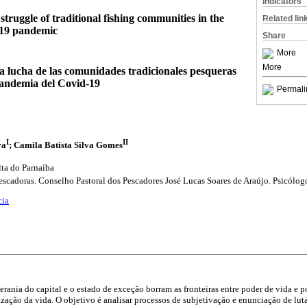
Indicators
 struggle of traditional fishing communities in the
Related lin
-19 pandemic
Share
More
More
la lucha de las comunidades tradicionales pesqueras
 pandemia del Covid-19
Permali
I
II
va
; Camila Batista Silva Gomes
lta do Parnaíba
escadoras. Conselho Pastoral dos Pescadores José Lucas Soares de Araújo. Psicól
cia
rania do capital e o estado de exceção borram as fronteiras entre poder de vida e p
zação da vida. O objetivo é analisar processos de subjetivação e enunciação de luta