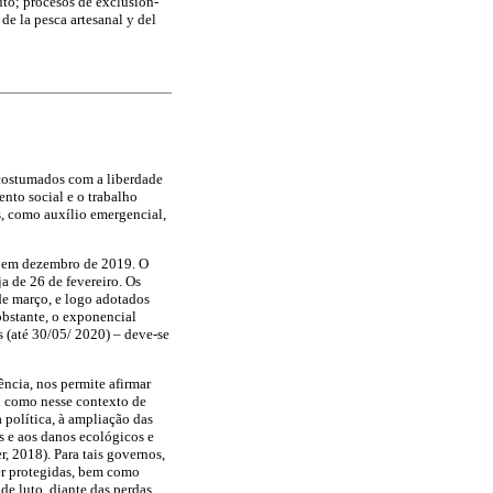
uto; procesos de exclusión-
e la pesca artesanal y del
costumados com a liberdade
mento social e o trabalho
is, como auxílio emergencial,
, em dezembro de 2019. O
ja de 26 de fevereiro. Os
de março, e logo adotados
obstante, o exponencial
s (até 30/05/ 2020) – deve-se
vência, nos permite afirmar
l como nesse contexto de
 política, à ampliação das
as e aos danos ecológicos e
, 2018). Para tais governos,
er protegidas, bem como
 de luto, diante das perdas