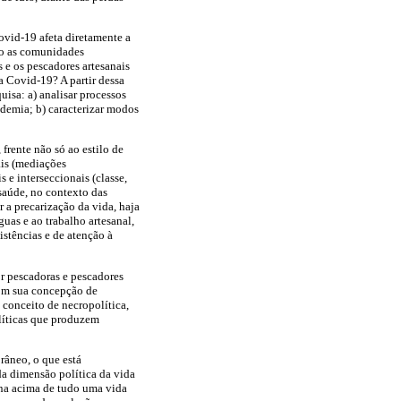
Covid-19 afeta diretamente a
mo as comunidades
 e os pescadores artesanais
 Covid-19? A partir dessa
isa: a) analisar processos
demia; b) caracterizar modos
frente não só ao estilo de
ais (mediações
s e interseccionais (classe,
 saúde, no contexto das
a precarização da vida, haja
uas e ao trabalho artesanal,
istências e de atenção à
or pescadoras e pescadores
com sua concepção de
 conceito de necropolítica,
olíticas que produzem
âneo, o que está
da dimensão política da vida
gna acima de tudo uma vida