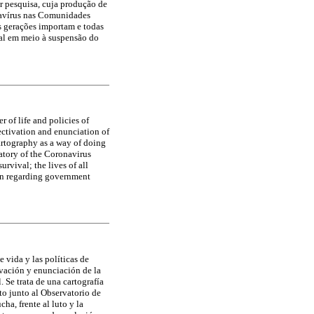
r pesquisa, cuja produção de
navírus nas Comunidades
s gerações importam e todas
ial em meio à suspensão do
 of life and policies of
ectivation and enunciation of
cartography as a way of doing
atory of the Coronavirus
rvival; the lives of all
sion regarding government
e vida y las políticas de
ivación y enunciación de la
. Se trata de una cartografía
o junto al Observatorio de
a, frente al luto y la