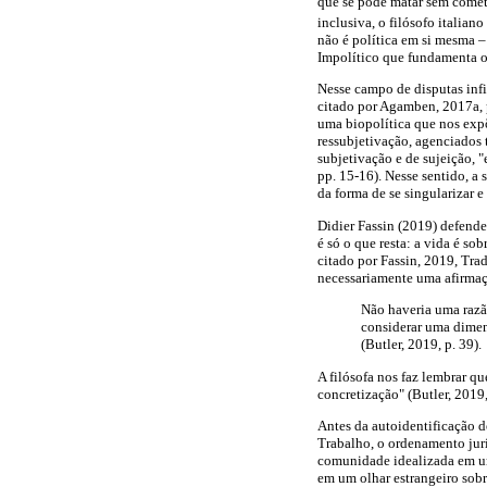
que se pode matar sem comet
inclusiva, o filósofo italian
não é política em si mesma –
Impolítico que fundamenta o
Nesse campo de disputas infi
citado por Agamben, 2017a, 
uma biopolítica que nos expõ
ressubjetivação, agenciados 
subjetivação e de sujeição, 
pp. 15-16). Nesse sentido, a
da forma de se singularizar 
Didier Fassin (2019) defende
é só o que resta: a vida é so
citado por Fassin, 2019, Tr
necessariamente uma afirmaç
Não haveria uma razão
considerar uma dimen
(Butler, 2019, p. 39).
A filósofa nos faz lembrar qu
concretização" (Butler, 2019,
Antes da autoidentificação 
Trabalho, o ordenamento jurí
comunidade idealizada em um
em um olhar estrangeiro sobre 