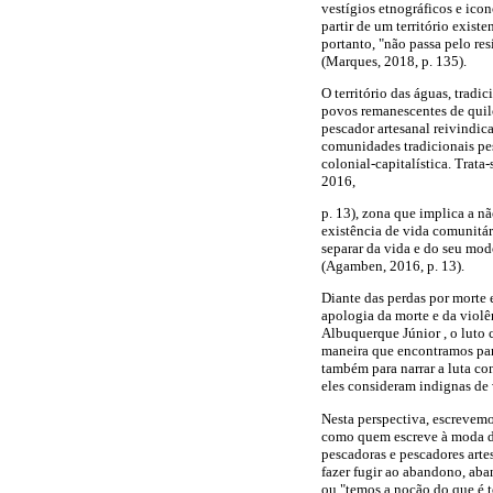
vestígios etnográficos e ico
partir de um território exist
portanto, "não passa pelo res
(Marques, 2018, p. 135).
O território das águas, trad
povos remanescentes de quilo
pescador artesanal reivindica
comunidades tradicionais pe
colonial-capitalística. Trat
2016,
p. 13), zona que implica a nã
existência de vida comunitár
separar da vida e do seu mod
(Agamben, 2016, p. 13).
Diante das perdas por morte
apologia da morte e da violê
Albuquerque Júnior , o luto c
maneira que encontramos para
também para narrar a luta c
eles consideram indignas de 
Nesta perspectiva, escrevemo
como quem escreve à moda de 
pescadoras e pescadores arte
fazer fugir ao abandono, aban
ou "temos a noção do que é te