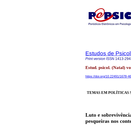
Estudos de Psicol
Print version
ISSN
1413-29
Estud. psicol. (Natal) v
https://doi.org/10.22491/1678-
TEMAS EM POLÍTICAS S
Luto e sobrevivênci
pesqueiras nos cont