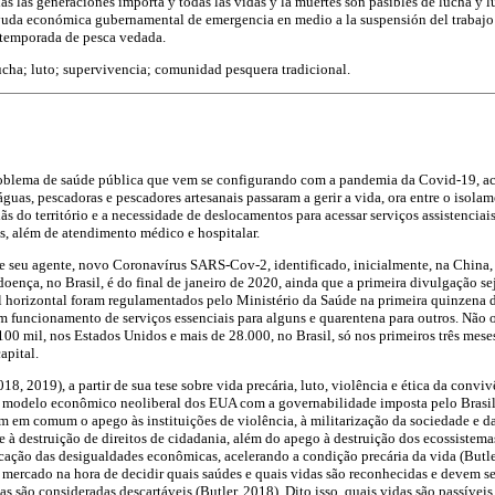
as las generaciones importa y todas las vidas y la muertes son pasibles de lucha y l
ayuda económica gubernamental de emergencia en medio a la suspensión del trabajo d
 temporada de pesca vedada.
ucha; luto; supervivencia; comunidad pesquera tradicional.
problema de saúde pública que vem se configurando com a pandemia da Covid-19, a
s águas, pescadoras e pescadores artesanais passaram a gerir a vida, ora entre o isola
diãs do território e a necessidade de deslocamentos para acessar serviços assistencia
as, além de atendimento médico e hospitalar.
 seu agente, novo Coronavírus SARS-Cov-2, identificado, inicialmente, na China
doença, no Brasil, é do final de janeiro de 2020, ainda que a primeira divulgação se
al horizontal foram regulamentados pelo Ministério da Saúde na primeira quinzena 
m funcionamento de serviços essenciais para alguns e quarentena para outros. Não 
00 mil, nos Estados Unidos e mais de 28.000, no Brasil, só nos primeiros três mese
apital.
018, 2019), a partir de sua tese sobre vida precária, luto, violência e ética da convi
 modelo econômico neoliberal dos EUA com a governabilidade imposta pelo Brasi
 em comum o apego às instituições de violência, à militarização da sociedade e da
 e à destruição de direitos de cidadania, além do apego à destruição dos ecossistem
icação das desigualdades econômicas, acelerando a condição precária da vida (Butler
 mercado na hora de decidir quais saúdes e quais vidas são reconhecidas e devem s
s são consideradas descartáveis (Butler, 2018). Dito isso, quais vidas são passíveis