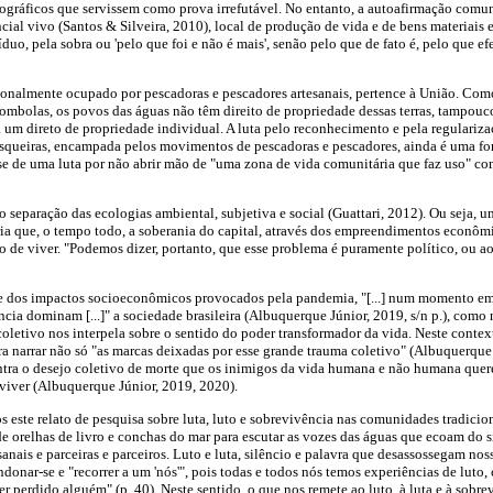
nográficos que servissem como prova irrefutável. No entanto, a autoafirmação comun
encial vivo (Santos & Silveira, 2010), local de produção de vida e de bens materiais 
íduo, pela sobra ou 'pelo que foi e não é mais', senão pelo que de fato é, pelo que e
icionalmente ocupado por pescadoras e pescadores artesanais, pertence à União. Com
mbolas, os povos das águas não têm direito de propriedade dessas terras, tampouco
 um direto de propriedade individual. A luta pelo reconhecimento e pela regularizaç
squeiras, encampada pelos movimentos de pescadoras e pescadores, ainda é uma for
a-se de uma luta por não abrir mão de "uma zona de vida comunitária que faz uso" c
o separação das ecologias ambiental, subjetiva e social (Guattari, 2012). Ou seja, 
ia que, o tempo todo, a soberania do capital, através dos empreendimentos econômi
o de viver. "Podemos dizer, portanto, que esse problema é puramente político, ou 
 e dos impactos socioeconômicos provocados pela pandemia, "[...] num momento em
ncia dominam [...]" a sociedade brasileira (Albuquerque Júnior, 2019, s/n p.), com
oletivo nos interpela sobre o sentido do poder transformador da vida. Neste contexto
 narrar não só "as marcas deixadas por esse grande trauma coletivo" (Albuquerque J
ontra o desejo coletivo de morte que os inimigos da vida humana e não humana que
viver (Albuquerque Júnior, 2019, 2020).
s este relato de pesquisa sobre luta, luto e sobrevivência nas comunidades tradici
orelhas de livro e conchas do mar para escutar as vozes das águas que ecoam do si
sanais e parceiras e parceiros. Luto e luta, silêncio e palavra que desassossegam no
donar-se e "recorrer a um 'nós'", pois todas e todos nós temos experiências de luto,
r perdido alguém" (p. 40). Neste sentido, o que nos remete ao luto, à luta e à sobrev