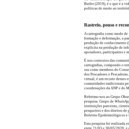
Butler (2019), é o que é a v
políticas de morte ao territ
Rastreio, pouso e reco
A cartografia como modo de 
formação e deformação, a par
produção de conhecimento (Pa
explícita na produção de inf
apoiadores, participantes e 
É nos contextos das comunida
cartografias, compondo o ter
ora como membros do Conselh
dos Pescadores e Pescadoras 
virtual, é um recorte desses
comunidades tradicionais pe
coordenações da ANP e do MP
Referimo-nos ao Grupo Obse
pesquisa. Grupo de
WhatsAp
instituições parceiras, cient
pesqueiros e dos direitos de
Boletins Epidemiológicos e B
Esta pesquisa foi realizada 
entre 21/03 e 30/05/2020; e 