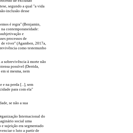
processo de exclusão
 tese, segundo a qual "a vida
usão-inclusão desse
vemos é regra" (Benjamin,
al na contemporaneidade:
ssubjetivação e
sses processos de
do de viver" (Agamben, 2017a,
sobrevivência como testemunho
m a sobrevivência à morte não
ntensa possível (Derrida,
a em si mesma, nem
e na perda [...], sem
cidade para com ela"
dade, se não a sua
rganização Internacional do
maginário social uma
o e sujeição era segmentado
venciar o luto a partir de