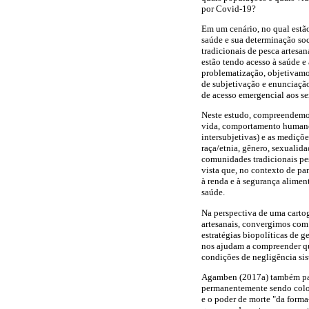
por Covid-19?
Em um cenário, no qual estão
saúde e sua determinação so
tradicionais de pesca artesa
estão tendo acesso à saúde 
problematização, objetivamos
de subjetivação e enunciaçã
de acesso emergencial aos ser
Neste estudo, compreendemos 
vida, comportamento humano e
intersubjetivas) e as mediçõe
raça/etnia, gênero, sexualida
comunidades tradicionais pe
vista que, no contexto de pa
à renda e à segurança alimen
saúde.
Na perspectiva de uma cartog
artesanais, convergimos com 
estratégias biopolíticas de 
nos ajudam a compreender que
condições de negligência sis
Agamben (2017a) também part
permanentemente sendo coloca
e o poder de morte "da forma