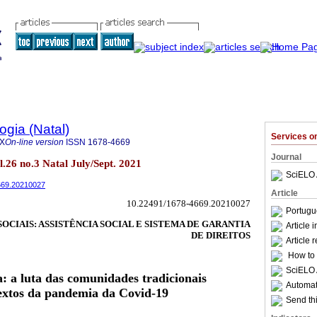
ogia (Natal)
Services 
4X
On-line version
ISSN
1678-4669
Journal
ol.26 no.3 Natal July/Sept. 2021
SciELO 
4669.20210027
Article
10.22491/1678-4669.20210027
Portugu
OCIAIS: ASSISTÊNCIA SOCIAL E SISTEMA DE GARANTIA
Article 
DE DIREITOS
Article 
How to c
SciELO 
a: a luta das comunidades tradicionais
Automati
extos da pandemia da Covid-19
Send thi