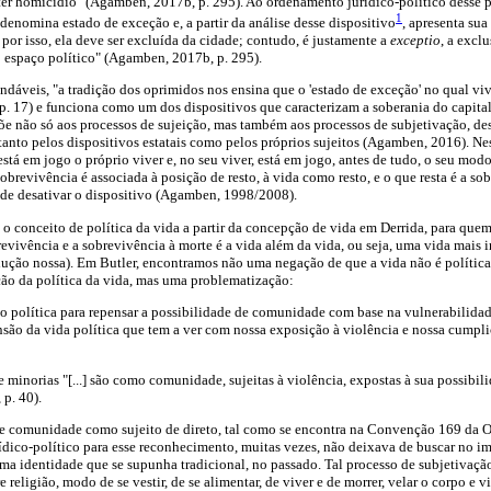
er homicídio" (Agamben, 2017b, p. 295). Ao ordenamento jurídico-político desse 
1
o denomina estado de exceção e, a partir da análise desse dispositivo
, apresenta sua
 por isso, ela deve ser excluída da cidade; contudo, é justamente a
exceptio
, a excl
 espaço político" (Agamben, 2017b, p. 295).
ndáveis, "a tradição dos oprimidos nos ensina que o 'estado de exceção' no qual vi
p. 17) e funciona como um dos dispositivos que caracterizam a soberania do capit
e não só aos processos de sujeição, mas também aos processos de subjetivação, de
tanto pelos dispositivos estatais como pelos próprios sujeitos (Agamben, 2016). Ne
"está em jogo o próprio viver e, no seu viver, está em jogo, antes de tudo, o seu mo
 sobrevivência é associada à posição de resto, à vida como resto, e o que resta é a 
e de desativar o dispositivo (Agamben, 1998/2008).
 o conceito de política da vida a partir da concepção de vida em Derrida, para que
brevivência e a sobrevivência à morte é a vida além da vida, ou seja, uma vida mais i
adução nossa). Em Butler, encontramos não uma negação de que a vida não é polític
ão da política da vida, mas uma problematização:
 política para repensar a possibilidade de comunidade com base na vulnerabilidade 
são da vida política que tem a ver com nossa exposição à violência e nossa cumpli
e minorias "[...] são como comunidade, sujeitas à violência, expostas à sua possibili
 p. 40).
de comunidade como sujeito de direto, tal como se encontra na Convenção 169 da O
dico-político para esse reconhecimento, muitas vezes, não deixava de buscar no i
a identidade que se supunha tradicional, no passado. Tal processo de subjetivaçã
religião, modo de se vestir, de se alimentar, de viver e de morrer, velar o corpo e vi