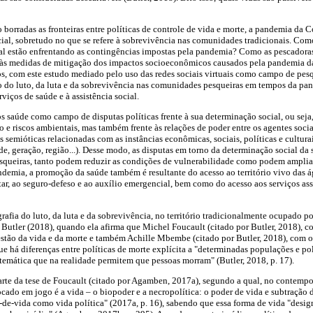
 borradas as fronteiras entre políticas de controle de vida e morte, a pandemia da 
cial, sobretudo no que se refere à sobrevivência nas comunidades tradicionais. Co
nal estão enfrentando as contingências impostas pela pandemia? Como as pescadoras
e às medidas de mitigação dos impactos socioeconômicos causados pela pandemia da
, com este estudo mediado pelo uso das redes sociais virtuais como campo de pesqu
o do luto, da luta e da sobrevivência nas comunidades pesqueiras em tempos da pan
viços de saúde e à assistência social.
saúde como campo de disputas políticas frente à sua determinação social, ou seja, 
 riscos ambientais, mas também frente às relações de poder entre os agentes soci
s semióticas relacionadas com as instâncias econômicas, sociais, políticas e culturai
de, geração, região...). Desse modo, as disputas em torno da determinação social da
squeiras, tanto podem reduzir as condições de vulnerabilidade como podem ampliar 
ndemia, a promoção da saúde também é resultante do acesso ao território vivo das ág
tar, ao seguro-defeso e ao auxílio emergencial, bem como do acesso aos serviços ass
rafia do luto, da luta e da sobrevivência, no território tradicionalmente ocupado p
Butler (2018), quando ela afirma que Michel Foucault (citado por Butler, 2018), 
gestão da vida e da morte e também Achille Mbembe (citado por Butler, 2018), com o
 há diferenças entre políticas de morte explícita a "determinadas populações e p
temática que na realidade permitem que pessoas morram" (Butler, 2018, p. 17).
e da tese de Foucault (citado por Agamben, 2017a), segundo a qual, no contempor
do em jogo é a vida – o biopoder e a necropolítica: o poder de vida e subtração 
-de-vida como vida política" (2017a, p. 16), sabendo que essa forma de vida "desi