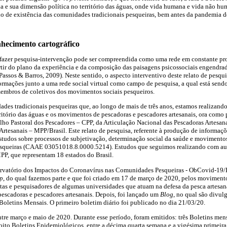
ida e sua dimensão política no território das águas, onde vida humana e vida não 
ório de existência das comunidades tradicionais pesqueiras, bem antes da pandemia d
nhecimento cartográfico
fazer pesquisa-intervenção pode ser compreendida como uma rede em constante pro
tir do plano da experiência e da composição das paisagens psicossociais engendrad
ssos & Barros, 2009). Neste sentido, o aspecto interventivo deste relato de pesqui
ormações junto a uma rede social virtual como campo de pesquisa, a qual está sendo 
membros de coletivos dos movimentos sociais pesqueiros.
des tradicionais pesqueiras que, ao longo de mais de três anos, estamos realizand
ritório das águas e os movimentos de pescadoras e pescadores artesanais, ora como 
o Pastoral dos Pescadores – CPP, da Articulação Nacional das Pescadoras Artesa
Artesanais – MPP/Brasil. Este relato de pesquisa, referente à produção de informaçõ
 estudos sobre processos de subjetivação, determinação social da saúde e movimentos 
squeiras (CAAE 03051018.8.0000.5214). Estudos que seguimos realizando com auto
P, que representam 18 estados do Brasil.
rvatório dos Impactos do Coronavírus nas Comunidades Pesqueiras - ObCovid-19
p
, do qual fazemos parte e que foi criado em 17 de março de 2020, pelos movimento
istas e pesquisadores de algumas universidades que atuam na defesa da pesca artesana
 pescadoras e pescadores artesanais. Depois, foi lançado um
Blog
, no qual são divul
oletins Mensais. O primeiro boletim diário foi publicado no dia 21/03/20.
entre março e maio de 2020. Durante esse período, foram emitidos: três Boletins mens
oito Boletins Epidemiológicos, entre a décima quarta semana e a vigésima primeira