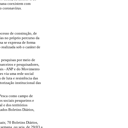
humana coexistem com
o coronavírus.
cesso de construção, de
as no próprio percurso da
sa se expressa de forma
realizada sob o caráter de
o pesquisas por meio de
parceiros e pesquisadores,
nais - ANP e do Movimento
es via uma rede social
de luta e resistência das
rização institucional das
/Pesca como campo de
s sociais pesqueiros e
l e dos territórios
gados Boletins Diários,
ais; 70 Boletins Diários,
 semana, ou seja, de 29/03 a