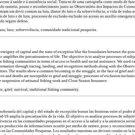
esso à saúde e à assistência social. Trata-se de uma cartografia como modo de faze
 do rastreio, pouso e reconhecimento junto ao Observatório dos Impactos do Coro
stram um devir comum na luta, diante do luto e da sobrevivência; a vida de todas a
eis de luto e de luta; processos de exclusão-inclusão no acesso ao auxílio emergenc
 do seguro defeso.
uta; luto; sobrevivência; comunidade tradicional pesqueira.
vereignty of capital and the state of exception blur the boundaries between the power
 amplifies the precariousness of life. The objective is to analyze processes of subj
 in fishing communities in terms of access to health and social assistance. We used 
ormation through tracing, landing, and recognition methods along with the Observ
es. The results show a common becoming in the struggle, in the face of grief and su
ives and deaths are susceptible to grief and struggle; processes of exclusion-inclu
e suspension of artisanal fishing work and Close Season Insurance.
e; grief; survival; traditional fishing community.
 soberanía del capital y del estado de excepción borran las fronteras entre el poder d
d-19 amplia la precarización de la vida. El objetivo es analizar procesos de subjet
vivencia en las comunidades pesqueras en el acceso a la salud y a la asistencia social
ya producción de informaciones ocurrió por medio de rastreo, poso y reconocimient
 en las Comunidades Pesqueras. Los resultados muestran un devenir común en la luch