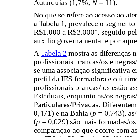
Autarquias (1,7%;
N
= 11).
No que se refere ao acesso ao at
a Tabela 1, prevalece o segment
R$1.000 a R$3.000", seguido pela
auxílio governamental e por aque
A
Tabela 2
mostra as diferenças n
profissionais brancas/os e negras
se uma associação significativa en
perfil da IES formadora e o último
profissionais brancas/ os estão 
Estaduais, enquanto as/os negras
Particulares/Privadas. Diferente
0,471) e na Bahia (
p
= 0,743), as
(
p
= 0,029) são mais formadas/os
comparação ao que ocorre com as/