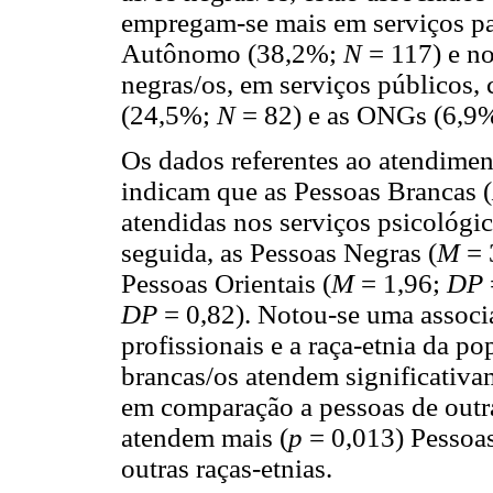
empregam-se mais em serviços pag
Autônomo (38,2%;
N
= 117) e n
negras/os, em serviços públicos,
(24,5%;
N
= 82) e as ONGs (6,9
Os dados referentes ao atendimen
indicam que as Pessoas Brancas (
atendidas nos serviços psicológi
seguida, as Pessoas Negras (
M
= 
Pessoas Orientais (
M
= 1,96;
DP
DP
= 0,82). Notou-se uma associa
profissionais e a raça-etnia da p
brancas/os atendem significativa
em comparação a pessoas de outra
atendem mais (
p
= 0,013) Pessoa
outras raças-etnias.