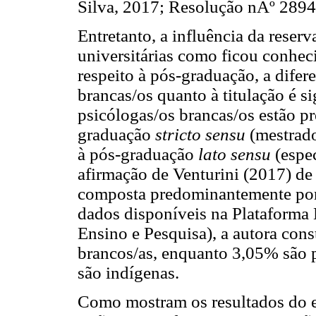
Silva, 2017; Resolução nÂº 2894/
Entretanto, a influência da reser
universitárias como ficou conheci
respeito à pós-graduação, a difer
brancas/os quanto à titulação é s
psicólogas/os brancas/os estão p
graduação
stricto sensu
(mestrado
à pós-graduação
lato sensu
(espe
afirmação de Venturini (2017) de
composta predominantemente por p
dados disponíveis na Plataforma
Ensino e Pesquisa), a autora con
brancos/as, enquanto 3,05% são 
são indígenas.
Como mostram os resultados do es