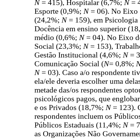
N
= 415), Hospitalar (6,7%;
N
= 
Esporte (0,9%;
N
= 06). No Eixo
(24,2%;
N
= 159), em Psicologia
Docência em ensino superior (1
médio (0,6%;
N
= 04). No Eixo de
Social (23,3%;
N
= 153), Trabal
Gestão Institucional (4,6%;
N
= 3
Comunicação Social (
N
= 0,8%;
N
= 03). Caso a/o respondente tiv
ela/ele deveria escolher uma del
metade das/os respondentes optou
psicológicos pagos, que englob
e os Privados (18,7%;
N
= 123). 
respondentes incluem os Público
Públicos Estaduais (11,4%;
N
= 7
as Organizações Não Govername