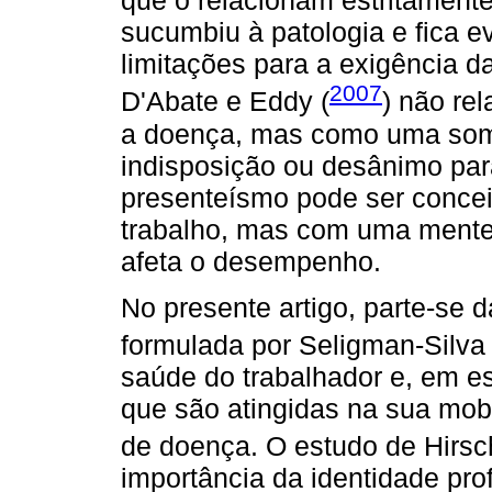
que o relacionam estritamente
sucumbiu à patologia e fica e
limitações para a exigência da
2007
D'Abate e Eddy (
) não re
a doença, mas como uma soma
indisposição ou desânimo para
presenteísmo pode ser conce
trabalho, mas com uma ment
afeta o desempenho.
No presente artigo, parte-se 
formulada por Seligman-Silva 
saúde do trabalhador e, em e
que são atingidas na sua mob
de doença. O estudo de Hirsc
importância da identidade pro