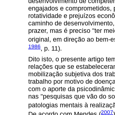
desenvolvimento de competênc
engajados e comprometidos,
rotatividade e prejuízos econ
caminho de desenvolvimento, 
prazer, mas é preciso "ter me
original, em direção ao bem-est
1986
, p. 11).
Dito isto, o presente artigo t
relações que se estabelecera
mobilização subjetiva dos tr
trabalho por motivo de doença.
com o aporte da psicodinâmic
nas "pesquisas que vão do sof
patologias mentais à realizaç
2007
De acordo com Mendes (