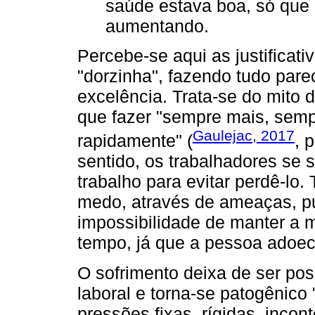
saúde estava boa, só que
aumentando.
Percebe-se aqui as justificati
"dorzinha", fazendo tudo parec
excelência. Trata-se do mito 
que fazer "sempre mais, sem
Gaulejac, 2017
rapidamente" (
, 
sentido, os trabalhadores se
trabalho para evitar perdê-lo.
medo, através de ameaças, pu
impossibilidade de manter a m
tempo, já que a pessoa adoec
O sofrimento deixa de ser pos
laboral e torna-se patogênic
pressões fixas, rígidas, incon