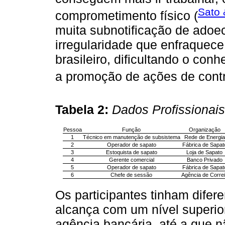
Sato 
comprometimento físico (
muita subnotificação de adoe
irregularidade que enfraquec
brasileiro, dificultando o co
a promoção de ações de contr
Tabela 2:
Dados Profissionais
Pessoa
Função
Organização
1
Técnico em manutenção de subsistema
Rede de Energia
2
Operador de sapato
Fábrica de Sapat
3
Estoquista de sapato
Loja de Sapato
4
Gerente comercial
Banco Privado
5
Operador de sapato
Fábrica de Sapat
6
Chefe de sessão
Agência de Corre
Os participantes tinham dife
alcança com um nível superior
agência bancária, até a que 