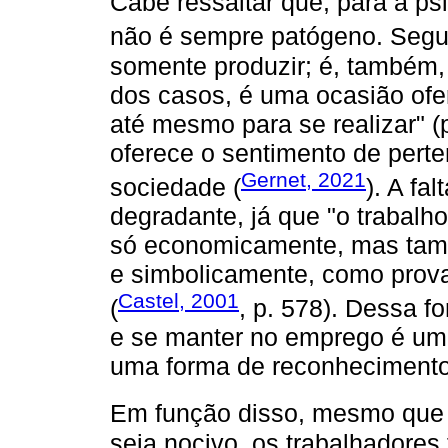
Cabe ressaltar que, para a ps
não é sempre patógeno. Segu
somente produzir; é, também,
dos casos, é uma ocasião ofer
até mesmo para se realizar" (p
oferece o sentimento de perte
Gernet, 2021
sociedade (
). A fa
degradante, já que "o trabalh
só economicamente, mas tamb
e simbolicamente, como prov
Castel, 2001
(
, p. 578). Dessa f
e se manter no emprego é um
uma forma de reconhecimento 
Em função disso, mesmo que o
seja nocivo, os trabalhadores