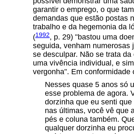
possível demonstrar uma saúd
garantir o emprego, o que ta
demandas que estão postas no
trabalho e da hegemonia da ló
1992
(
, p. 29) "bastou uma do
seguida, venham numerosas ju
se desculpar. Não se trata da c
uma vivência individual, e si
vergonha". Em conformidade co
Nesses quase 5 anos só um
esse problema de agora. V
dorzinha que eu senti que e
nas últimas, você vê que
pés e coluna também. Quer
qualquer dorzinha eu proc