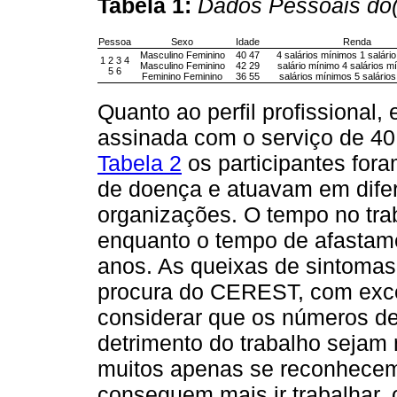
Tabela 1:
Dados Pessoais do(
Pessoa
Sexo
Idade
Renda
Masculino Feminino
40 47
4 salários mínimos 1 salári
1 2 3 4
Masculino Feminino
42 29
salário mínimo 4 salários m
5 6
Feminino Feminino
36 55
salários mínimos 5 salário
Quanto ao perfil profissional,
assinada com o serviço de 4
Tabela 2
os participantes fora
de doença e atuavam em difer
organizações. O tempo no tra
enquanto o tempo de afastame
anos. As queixas de sintomas 
procura do CEREST, com exc
considerar que os números d
detrimento do trabalho sejam 
muitos apenas se reconhece
conseguem mais ir trabalhar