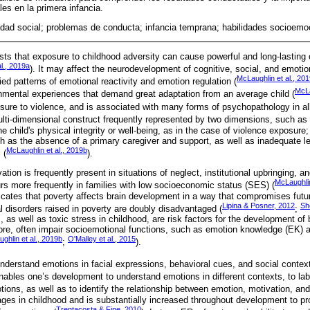
es en la primera infancia.
lidad social; problemas de conducta; infancia temprana; habilidades socioemoc
ts that exposure to childhood adversity can cause powerful and long-lasting
l., 2019a
). It may affect the neurodevelopment of cognitive, social, and emotion
McLaughlin et al., 20
ed patterns of emotional reactivity and emotion regulation (
McLa
mental experiences that demand great adaptation from an average child (
ure to violence, and is associated with many forms of psychopathology in all 
multi-dimensional construct frequently represented by two dimensions, such as 
he child's physical integrity or well-being, as in the case of violence exposure
h as the absence of a primary caregiver and support, as well as inadequate le
McLaughlin et al., 2019b
 (
).
tion is frequently present in situations of neglect, institutional upbringing, a
McLaughlin
rs more frequently in families with low socioeconomic status (SES) (
icates that poverty affects brain development in a way that compromises future
Lipina & Posner, 2012
Sh
l disorders raised in poverty are doubly disadvantaged (
;
 as well as toxic stress in childhood, are risk factors for the development o
re, often impair socioemotional functions, such as emotion knowledge (EK) a
ghlin et al., 2019b
O'Malley et al., 2015
;
).
 understand emotions in facial expressions, behavioral cues, and social context
 enables one’s development to understand emotions in different contexts, to l
ions, as well as to identify the relationship between emotion, motivation, and
ges in childhood and is substantially increased throughout development to prov
Trentacosta & Fine, 2010