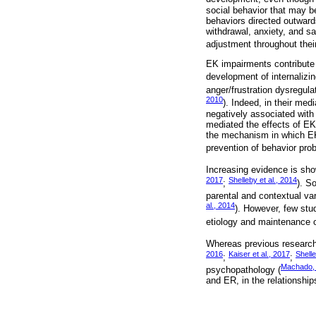
social behavior that may be
behaviors directed outward
withdrawal, anxiety, and s
adjustment throughout their
EK impairments contribute t
development of internalizin
anger/frustration dysregula
2010
). Indeed, in their med
negatively associated with
mediated the effects of E
the mechanism in which EK 
prevention of behavior pro
Increasing evidence is sho
2017
Shelleby et al., 2014
;
). S
parental and contextual va
al., 2014
). However, few stu
etiology and maintenance 
Whereas previous research 
2016
Kaiser et al., 2017
Shelle
;
;
Machado,
psychopathology (
and ER, in the relationsh