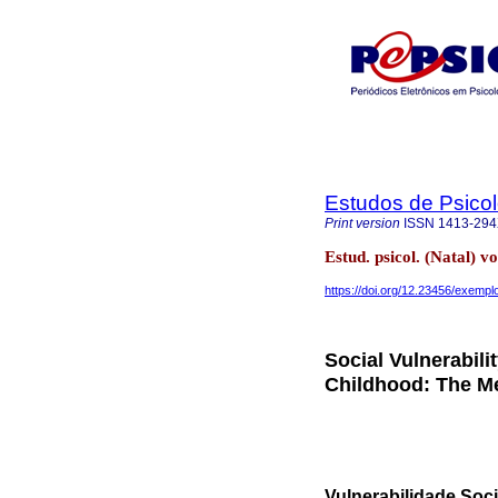
Estudos de Psicol
Print version
ISSN
1413-29
Estud. psicol. (Natal)
https://doi.org/12.23456/exempl
Social Vulnerabili
Childhood: The Me
Vulnerabilidade Soc