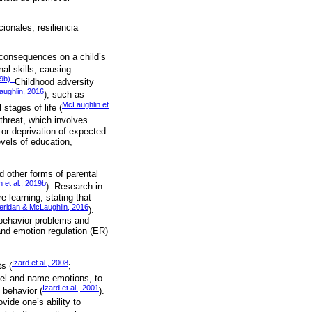
ionales; resiliencia
 consequences on a child’s
al skills, causing
19b).
Childhood adversity
ughlin, 2016
), such as
McLaughlin et
stages of life (
threat, which involves
; or deprivation of expected
vels of education,
nd other forms of parental
 et al., 2019b
). Research in
 learning, stating that
eridan & McLaughlin, 2016
).
f behavior problems and
nd emotion regulation (ER)
Izard et al., 2008
s (
;
abel and name emotions, to
Izard et al., 2001
 behavior (
).
ide one’s ability to