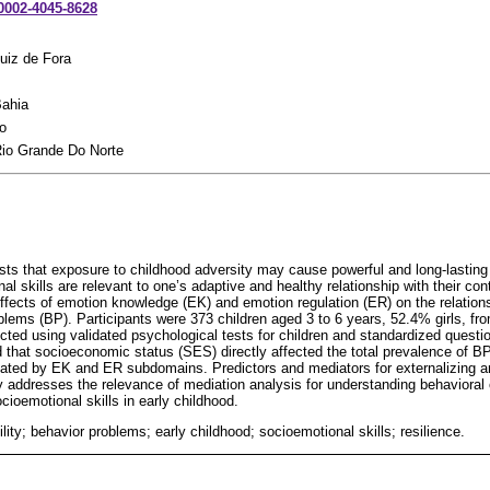
-0002-4045-8628
uiz de Fora
Bahia
o
Rio Grande Do Norte
ts that exposure to childhood adversity may cause powerful and long-lastin
 skills are relevant to one’s adaptive and healthy relationship with their con
effects of emotion knowledge (EK) and emotion regulation (ER) on the relatio
lems (BP). Participants were 373 children aged 3 to 6 years, 52.4% girls, fro
cted using validated psychological tests for children and standardized questi
d that socioeconomic status (SES) directly affected the total prevalence of 
ated by EK and ER subdomains. Predictors and mediators for externalizing an
y addresses the relevance of mediation analysis for understanding behaviora
ioemotional skills in early childhood.
ility; behavior problems; early childhood; socioemotional skills; resilience.