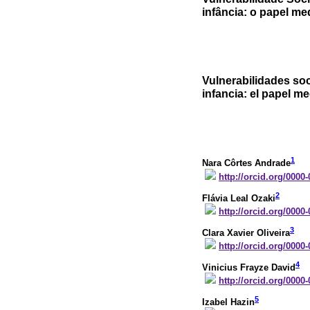
infância: o papel m
Vulnerabilidades so
infancia: el papel m
1
Nara Côrtes Andrade
http://orcid.org/0000
2
Flávia Leal Ozaki
http://orcid.org/0000
3
Clara Xavier Oliveira
http://orcid.org/0000
4
Vinicius Frayze David
http://orcid.org/0000
5
Izabel Hazin