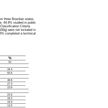
m three Brazilian states,
, 44.9% studied in public
assification Criteria.
1500g) were not included in
.3% completed a technical
%
52
44.4
55.6
48.8
27.3
23.9
22.6
18.2
19.3
12.5