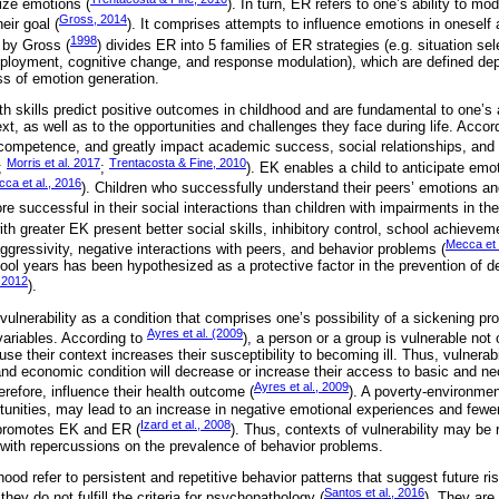
ize emotions (
). In turn, ER refers to one’s ability to mo
Gross, 2014
eir goal (
). It comprises attempts to influence emotions in oneself 
1998
 by Gross (
) divides ER into 5 families of ER strategies (e.g. situation sel
deployment, cognitive change, and response modulation), which are defined d
ss of emotion generation.
h skills predict positive outcomes in childhood and are fundamental to one’s
ext, as well as to the opportunities and challenges they face during life. Accor
competence, and greatly impact academic success, social relationships, and
Morris et al. 2017
Trentacosta & Fine, 2010
;
;
). EK enables a child to anticipate emo
ca et al., 2016
). Children who successfully understand their peers’ emotions an
re successful in their social interactions than children with impairments in t
with greater EK present better social skills, inhibitory control, school achieve
Mecca et 
aggressivity, negative interactions with peers, and behavior problems (
ol years has been hypothesized as a protective factor in the prevention of 
 2012
).
ulnerability as a condition that comprises one’s possibility of a sickening pro
Ayres et al. (2009
variables. According to
), a person or a group is vulnerable not
se their context increases their susceptibility to becoming ill. Thus, vulnera
 and economic condition will decrease or increase their access to basic and n
Ayres et al., 2009
erefore, influence their health outcome (
). A poverty-environment
rtunities, may lead to an increase in negative emotional experiences and fewer
Izard et al., 2008
 promotes EK and ER (
). Thus, contexts of vulnerability may be r
 with repercussions on the prevalence of behavior problems.
ood refer to persistent and repetitive behavior patterns that suggest future risk
Santos et al., 2016
ey do not fulfill the criteria for psychopathology (
). They are