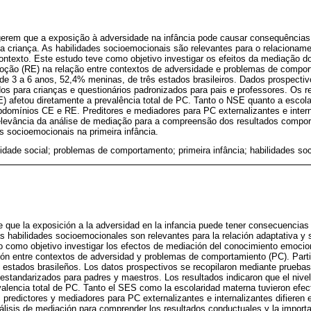
erem que a exposição à adversidade na infância pode causar consequências
 criança. As habilidades socioemocionais são relevantes para o relacioname
texto. Este estudo teve como objetivo investigar os efeitos da mediação 
oção (RE) na relação entre contextos de adversidade e problemas de compor
 de 3 a 6 anos, 52,4% meninas, de três estados brasileiros. Dados prospecti
dos para crianças e questionários padronizados para pais e professores. Os r
) afetou diretamente a prevalência total de PC. Tanto o NSE quanto a escol
domínios CE e RE. Preditores e mediadores para PC externalizantes e interna
relevância da análise de mediação para a compreensão dos resultados compor
 socioemocionais na primeira infância.
lidade social; problemas de comportamento; primeira infância; habilidades soc
e que la exposición a la adversidad en la infancia puede tener consecuencia
Las habilidades socioemocionales son relevantes para la relación adaptativa y
o como objetivo investigar los efectos de mediación del conocimiento emocion
ión entre contextos de adversidad y problemas de comportamiento (PC). Parti
 estados brasileños. Los datos prospectivos se recopilaron mediante pruebas
 estandarizados para padres y maestros. Los resultados indicaron que el niv
valencia total de PC. Tanto el SES como la escolaridad materna tuvieron efe
redictores y mediadores para PC externalizantes e internalizantes difieren e
nálisis de mediación para comprender los resultados conductuales y la impor