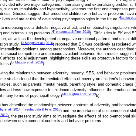
 divided into two major categories: internalizing and externalizing problems. T
s, such as impulsivity and hyperactivity, whereas the first one comprises pat
adness. Studies suggest that preschool children with behavior problems have mo
Santos et a
 lives and are at risk of developing psychopathologies in the future (
o increasing social deficits, negative affect, and emotional dysregulation, wh
Trentacosta & Fine, 2010
g and externalizing problems (
). Difficulties in EK and 
tion, as well as the development of negative emotional patterns and social diffi
Di Maggio et al. (2016
iation study,
) reported that EK was positively associated w
 internalizing problems among preschoolers. Moreover, the authors described 
K on social competence and anxious-avoidant behavior. Such results suggest
affects social adjustment, highlighting these skills as protective factors fo
Di Maggio et al., 2016
blems (
).
wing the relationship between adversity, poverty, SES, and behavior problems 
ome studies found that the mediated effects of poverty on children’s behavio
riables, such as parents’ mental health, parenting style, and domestic chaos (
dies address how exposure to childhood adversity influences the emotional m
McLaughlin et al., 2019
of many forms of psychopathology (
b).
has described the relationships between contexts of adversity and behaviora
by et al., 2014
Trentacosta & Fine, 2010
;
) and the importance of socioemotional skil
 2012
), the present study aims to investigate the effects of socio-emotional s
ips between developmental contexts and behavior problems.