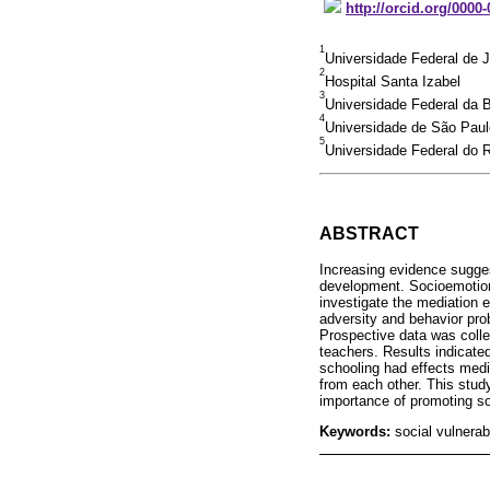
http://orcid.org/0000
1
Universidade Federal de J
2
Hospital Santa Izabel
3
Universidade Federal da 
4
Universidade de São Paul
5
Universidade Federal do 
ABSTRACT
Increasing evidence sugges
development. Socioemotional
investigate the mediation 
adversity and behavior prob
Prospective data was colle
teachers. Results indicate
schooling had effects medi
from each other. This stud
importance of promoting soc
Keywords:
social vulnerab