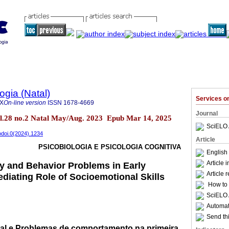
ogia (Natal)
Services 
4X
On-line version
ISSN
1678-4669
Journal
 vol.28 no.2 Natal May/Aug. 2023 Epub Mar 14, 2025
SciELO 
odoi.0(2024).1234
Article
PSICOBIOLOGIA E PSICOLOGIA COGNITIVA
English 
Article 
ty and Behavior Problems in Early
Article 
diating Role of Socioemotional Skills
How to c
SciELO 
Automati
Send thi
ial e Problemas de comportamento na primeira