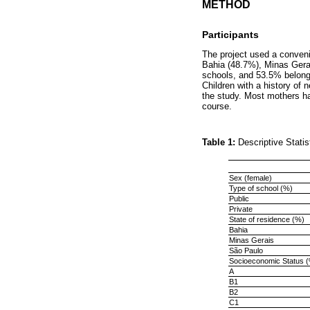
METHOD
Participants
The project used a conven
Bahia (48.7%), Minas Gera
schools, and 53.5% belonge
Children with a history of 
the study. Most mothers h
course.
Table 1:
Descriptive Stati
Sex (female)
Type of school (%)
Public
Private
State of residence (%)
Bahia
Minas Gerais
São Paulo
Socioeconomic Status 
A
B1
B2
C1