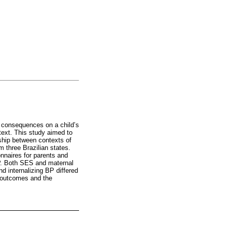
g consequences on a child’s
text. This study aimed to
nship between contexts of
m three Brazilian states.
onnaires for parents and
BP. Both SES and maternal
d internalizing BP differed
l outcomes and the