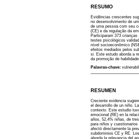
RESUMO
Evidências crescentes sug
no desenvolvimento de uma
de uma pessoa com seu con
(CE) e da regulação da em
Participaram 373 crianças
testes psicológicos valida
nível socioeconômico (NSE
efeitos mediados pelos sub
si. Este estudo aborda a 
da promoção de habilidades
Palavras-chave:
vulnerabi
RESUMEN
Creciente evidencia sugier
el desarrollo de un niño. 
contexto. Este estudio tuv
emocional (RE) en la relac
años, 52,4% niñas, de tres
para niños y cuestionarios
afectó directamente la pre
subdominios CE y RE. Los p
aborda la relevancia del a