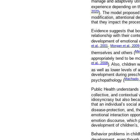
manage and adaptively util
experience depending on th
2020
). The model proposed
modification, attentional 
that they impact the proce
Evidence suggests that bot
relationship with their cont
development of emotional 
et al., 2001
Morgan et al., 2009
;
Mec
themselves and others (
appropriately tend to be mo
et al., 2008
). Also, children 
as well as lower levels of 
development during prescho
Machado,
psychopathology (
Public Health understands v
collective, and contextual 
idiosyncrasy but also becau
that an individual’s social
disease-protection, and, th
emotional interaction oppo
emotion discourse, which
development of children’s,
Behavior problems in childh
development, even though th