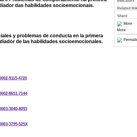
Indicators
ediador das habilidades socioemocionais.
Related lin
Share
More
More
ciales y problemas de conducta en la primera
Permali
ediador de las habilidades socioemocionales.
-0002-9115-4720
-0002-8651-7144
-0003-3040-8093
-0003-3795-525X