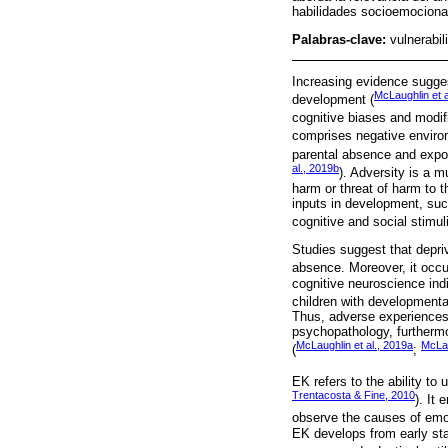
habilidades socioemocional
Palabras-clave:
vulnerabi
Increasing evidence sugges
McLaughlin et a
development (
cognitive biases and modifi
comprises negative environ
parental absence and expos
al., 2019b
). Adversity is a 
harm or threat of harm to t
inputs in development, suc
cognitive and social stimuli
Studies suggest that depriva
absence. Moreover, it occu
cognitive neuroscience ind
children with developmenta
Thus, adverse experiences,
psychopathology, furthermo
McLaughlin et al., 2019a
McLau
(
;
EK refers to the ability to
Trentacosta & Fine, 2010
). It
observe the causes of emot
EK develops from early sta