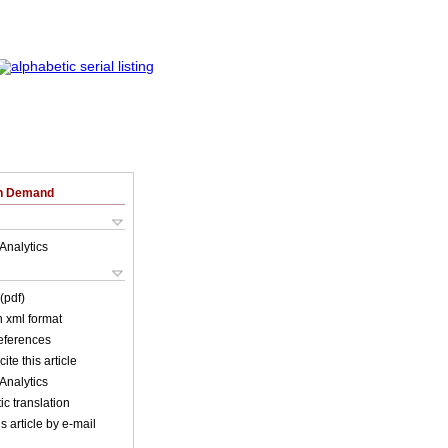
on Demand
Analytics
(pdf)
in xml format
references
ite this article
Analytics
c translation
s article by e-mail