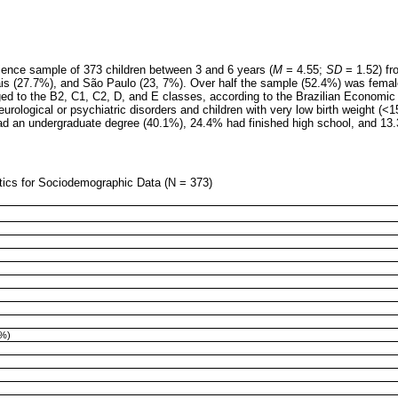
ience sample of 373 children between 3 and 6 years (
M
= 4.55;
SD
= 1.52) fro
is (27.7%), and São Paulo (23, 7%). Over half the sample (52.4%) was female
d to the B2, C1, C2, D, and E classes, according to the Brazilian Economic Cl
neurological or psychiatric disorders and children with very low birth weight (<
ad an undergraduate degree (40.1%), 24.4% had finished high school, and 13
stics for Sociodemographic Data (N = 373)
(%)