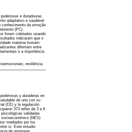
 poderosas e duradouras
nto adaptativo e saudável
do conhecimento da emoção
tamento (PC).
vos foram coletados usando
esultados indicaram que o
aridade materna tiveram
lizantes diferiram entre
tamentais e a importância
ioemocionais; resiliência
s poderosas y duraderas en
 saludable de uno con su
al (CE) y la regulación
ciparon 373 niños de 3 a 6
 psicológicas validadas
el socioeconómico (NES)
ctos mediados por los
ntre sí. Este estudio
tancia de promover