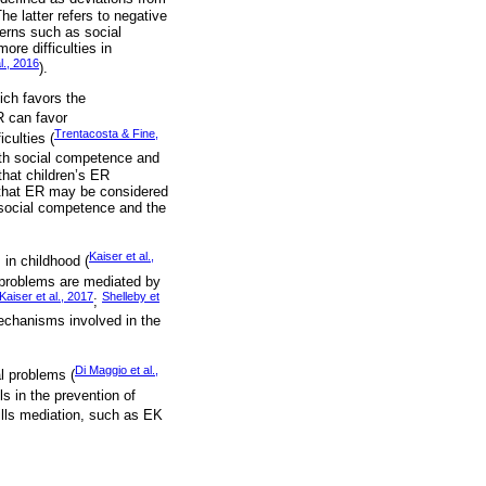
he latter refers to negative
terns such as social
re difficulties in
l., 2016
).
ich favors the
ER can favor
Trentacosta & Fine,
culties (
ith social competence and
that children’s ER
 that ER may be considered
r social competence and the
Kaiser et al.,
in childhood (
r problems are mediated by
Kaiser et al., 2017
Shelleby et
;
echanisms involved in the
Di Maggio et al.,
l problems (
ls in the prevention of
kills mediation, such as EK