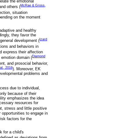
delate the emotional
McRae & Gross,
and others (
ection, situation
epending on the moment
 adaptive and healthy
dingly, they favor the
Izard
 general development (
tions and behaviors in
d express their affection
Diamond
he emotion domain (
ment, and prosocial behavior,
al., 2016
). Moreover, EK
developmental problems and
cess due to individual,
 only because of their
bility emphasizes the idea
ecessary resources for
, stress and little positive
 opportunities to engage in
isk factors for the
 for a child's
 defined as deviations from