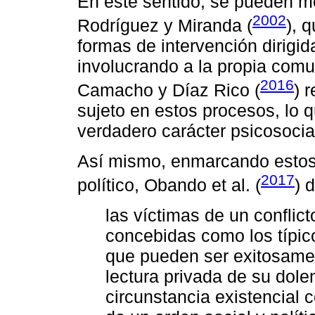
En este sentido, se pueden me
2002
Rodríguez y Miranda (
), 
formas de intervención dirigid
involucrando a la propia com
2016
Camacho y Díaz Rico (
) 
sujeto en estos procesos, lo q
verdadero carácter psicosocia
Así mismo, enmarcando estos
2017
político, Obando et al. (
) 
las víctimas de un confli
concebidas como los típico
que pueden ser exitosame
lectura privada de su dole
circunstancia existencial co