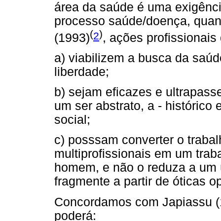
área da saúde é uma exigênc
processo saúde/doença, quant
(
)
2
(1993)
, ações profissionais
a) viabilizem a busca da saú
liberdade;
b) sejam eficazes e ultrapas
um ser abstrato, a - histórico
social;
c) posssam converter o traba
multiprofissionais em um trab
homem, e não o reduza a um ún
fragmente a partir de óticas o
Concordamos com Japiassu (19
poderá: