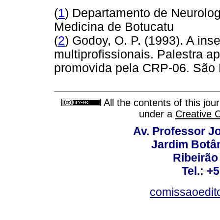
(
1
) Departamento de Neurolog
Medicina de Botucatu
(
2
) Godoy, O. P. (1993). A in
multiprofissionais. Palestra
promovida pela CRP-06. São 
All the contents of this jo
under a
Creative 
Av. Professor Jo
Jardim Botâ
Ribeirão 
Tel.: +
comissaoedito