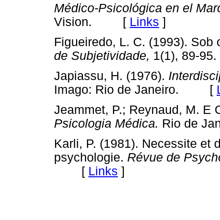
Médico-Psicológica en el Marc
Vision. [
Links
]
Figueiredo, L. C. (1993). Sob 
de Subjetividade,
1(1), 89-
Japiassu, H. (1976).
Interdisc
Imago: Rio de Janeiro. [
Jeammet, P.; Reynaud, M. E C
Psicologia Médica.
Rio de Ja
Karli, P. (1981). Necessite et di
psychologie.
Révue de Psycho
[
Links
]