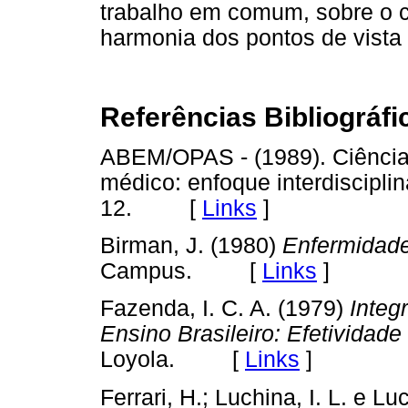
trabalho em comum, sobre o c
harmonia dos pontos de vista 
Referências Bibliográfi
ABEM/OPAS - (1989). Ciências
médico: enfoque interdiscipl
12. [
Links
]
Birman, J. (1980)
Enfermidade
Campus. [
Links
]
Fazenda, I. C. A. (1979)
Integr
Ensino Brasileiro: Efetividade
Loyola. [
Links
]
Ferrari, H.; Luchina, I. L. e Lu