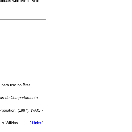
ividuais who live in Belo
 para uso no Brasil.
ias do Comportamento.
poration. (1997).
WAIS -
iams & Wilkins. [
Links
]