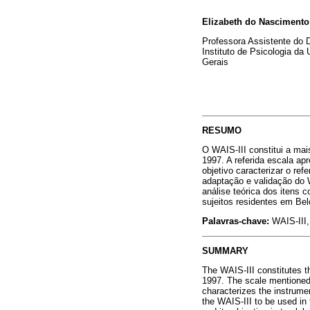
Elizabeth do Nascimento
Professora Assistente do
Instituto de Psicologia da
Gerais
RESUMO
O WAIS-III constitui a ma
1997. A referida escala ap
objetivo caracterizar o re
adaptação e validação do W
análise teórica dos itens 
sujeitos residentes em Bel
Palavras-chave:
WAIS-III, 
SUMMARY
The WAIS-III constitutes th
1997. The scale mentioned 
characterizes the instrumen
the WAIS-III to be used in 