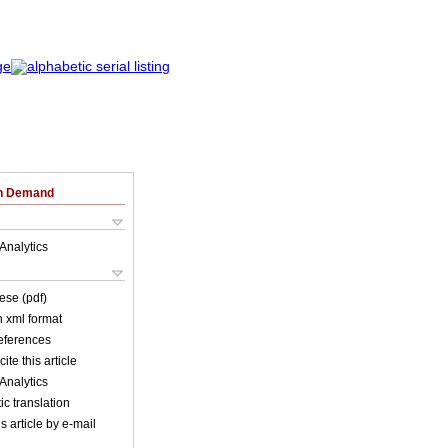
on Demand
Analytics
ese (pdf)
in xml format
references
ite this article
Analytics
c translation
s article by e-mail