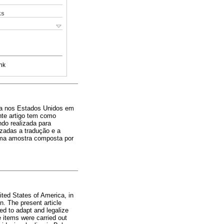
ks
nk
ada nos Estados Unidos em
nte artigo tem como
ndo realizada para
izadas a tradução e a
 uma amostra composta por
ited States of America, in
. The present article
led to adapt and legalize
e items were carried out