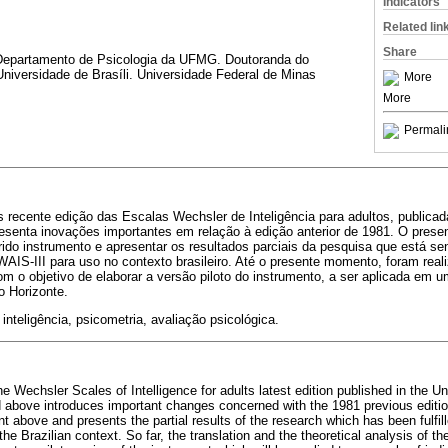
Indicators
Related lin
Share
 Departamento de Psicologia da UFMG. Doutoranda do
 Universidade de Brasíli. Universidade Federal de Minas
More
More
Permali
is recente edição das Escalas Wechsler de Inteligência para adultos, public
resenta inovações importantes em relação à edição anterior de 1981. O prese
ferido instrumento e apresentar os resultados parciais da pesquisa que está se
AIS-III para uso no contexto brasileiro. Até o presente momento, foram real
com o objetivo de elaborar a versão piloto do instrumento, a ser aplicada em
o Horizonte.
inteligência, psicometria, avaliação psicológica.
e Wechsler Scales of Intelligence for adults latest edition published in the Un
above introduces important changes concerned with the 1981 previous edition
t above and presents the partial results of the research which has been fulfil
the Brazilian context. So far, the translation and the theoretical analysis of th