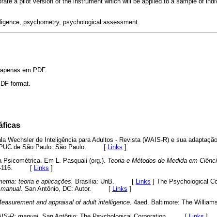
orate a pilot version of the instrument which will be applied to a sample of ind
lligence, psychometry, psychological assessment.
l apenas em PDF.
 PDF format.
áficas
la Wechsler de Inteligência para Adultos - Revista (WAIS-R) e sua adaptação
o, PUC de São Paulo: São Paulo. [
Links
]
a Psicométrica. Em L. Pasquali (org.).
Teoria e Métodos de Medida em Ciênc
. 73-116. [
Links
]
tria: teoria e aplicações.
Brasília: UnB. [
Links
]
The Psychological Cor
l manual.
San Antônio, DC: Autor. [
Links
]
asurement and appraisal of adult intelligence.
4aed. Baltimore: The Will
S-R: manual.
San Antônio: The Psychological Corporation. [
Links
]