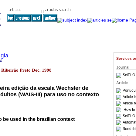
gia
Services 
9X
Journal
3 Ribeirão Preto Dec. 1998
SciELO 
Article
eira edição da escala Wechsler de
Portugu
adultos (WAIS-III) para uso no contexto
Article 
Article 
How to c
SciELO 
o be used in the brazilian context
Automati
Send thi