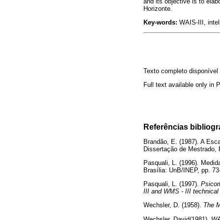
and its objective is to elab
Horizonte.
Key-words:
WAIS-III, inte
Texto completo disponíve
Full text available only in
Referências bibliogr
Brandão, E. (1987). A Esca
Dissertação de Mestrad
Pasquali, L. (1996). Medid
Brasília: UnB/INEP, pp
Pasquali, L. (1997).
Psicome
III and WMS - III technica
Wechsler, D. (1958).
The Me
Wechsler, David(1981).
WAI