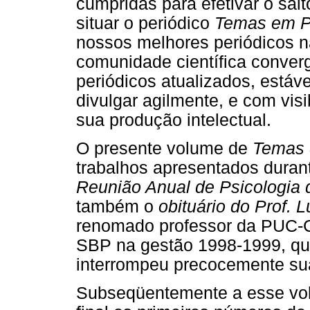
cumpridas para efetivar o salt
situar o periódico
Temas em P
nossos melhores periódicos na
comunidade científica converg
periódicos atualizados, estáv
divulgar agilmente, e com visi
sua produção intelectual.
O presente volume de
Temas d
trabalhos apresentados duran
Reunião Anual de Psicologia
também o
obituário do Prof. 
renomado professor da PUC-C
SBP na gestão 1998-1999, que
interrompeu precocemente sua 
Subseqüentemente a esse vo