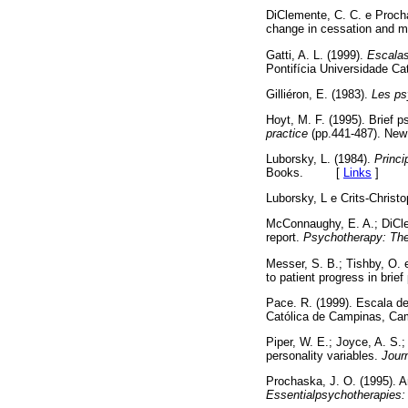
DiClemente, C. C. e Proch
change in cessation and m
Gatti, A. L. (1999).
Escalas
Pontifícia Universidade
Gilliéron, E. (1983).
Les ps
Hoyt, M. F. (1995). Brief 
practice
(pp.441-487). Ne
Luborsky, L. (1984).
Princi
Books. [
Links
]
Luborsky, L e Crits-Christo
McConnaughy, E. A.; DiClem
report.
Psychotherapy: The
Messer, S. B.; Tishby, O. e
to patient progress in bri
Pace. R. (1999). Escala d
Católica de Campinas,
Piper, W. E.; Joyce, A. S.
personality variables.
Jour
Prochaska, J. O. (1995). A
Essentialpsychotherapies: