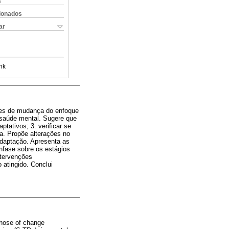
s
cionados
ar
nk
sões de mudança do enfoque
 saúde mental. Sugere que
tativos; 3. verificar se
a. Propõe alterações no
adaptação. Apresenta as
nfase sobre os estágios
ntervenções
 atingido. Conclui
those of change