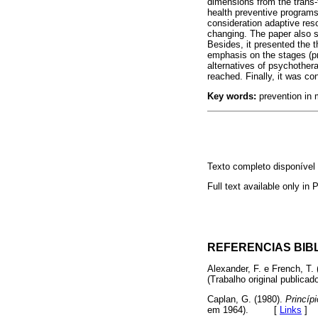
dimensions from the trans-
health preventive programs.
consideration adaptive resou
changing. The paper also s
Besides, it presented the 
emphasis on the stages (pr
alternatives of psychother
reached. Finally, it was c
Key words:
prevention in 
Texto completo disponíve
Full text available only in
REFERENCIAS BIB
Alexander, F. e French, T. 
(Trabalho original publ
Caplan, G. (1980).
Princípi
em 1964). [
Links
]