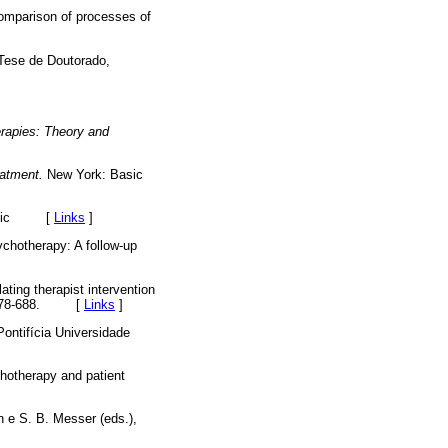
omparison of processes of
ese de Doutorado,
]
rapies: Theory and
eatment.
New York: Basic
sic
[
Links
]
chotherapy: A follow-up
ting therapist intervention
678-688. [
Links
]
ontifícia Universidade
chotherapy and patient
n e S. B. Messer (eds.),