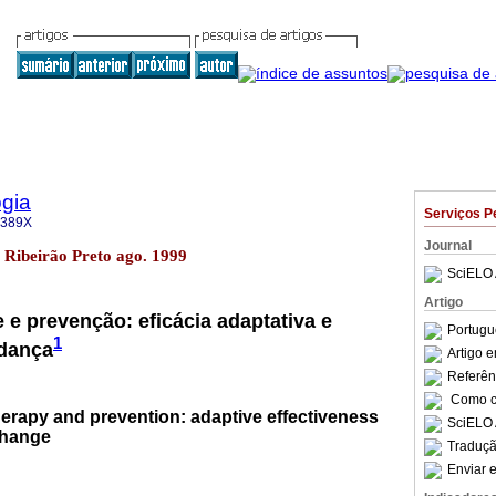
gia
Serviços P
-389X
Journal
2 Ribeirão Preto ago. 1999
SciELO 
Artigo
 e prevenção: eficácia adaptativa e
Portugu
1
dança
Artigo 
Referên
Como ci
erapy and prevention: adaptive effectiveness
SciELO 
change
Traduçã
Enviar e