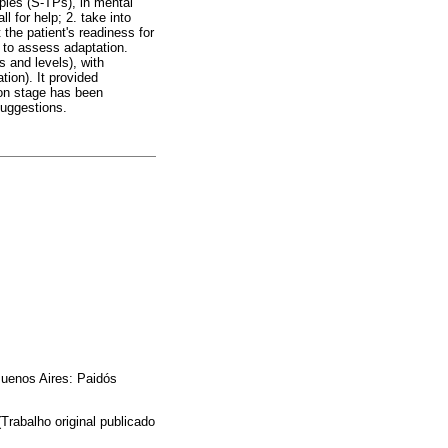
pies (S-TPs), in mental
l for help; 2. take into
t the patient's readiness for
 to assess adaptation.
 and levels), with
ion). It provided
ion stage has been
suggestions.
Buenos Aires: Paidós
(Trabalho original publicado