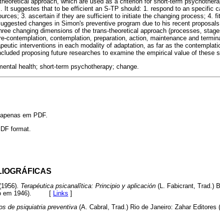
theoretical approach, which are used as a criterion for short-term psychothera
 It suggestes that to be efficient an S-TP should: 1. respond to an specific cal
rces; 3. ascertain if they are sufficient to initiate the changing process; 4. fi
uggested changes in Simon's preventive program due to his recent proposals
three changing dimensions of the trans-theoretical approach (processes, stages
e-contemplation, contemplation, preparation, action, maintenance and terminat
apeutic interventions in each modality of adaptation, as far as the contemplat
oncluded proposing future researches to examine the empirical value of these 
mental health; short-term psychotherapy; change.
l apenas em PDF.
 PDF format.
LIOGRÁFICAS
(1956).
Terapéutica psicanalîtica: Principio y aplicación
(L. Fabicrant, Trad.) 
icado em 1946). [
Links
]
os de psiquiatria preventiva
(A. Cabral, Trad.) Rio de Janeiro: Zahar Editores 