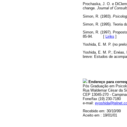
Prochaska, J. O. e DiCleme
change.
Journal of Consult
Simon, R. (1983).
Psicolog
Simon, R. (1995). Teoria 
Simon, R. (1997). Propost
85-94. [
Links
]
Yoshida, E. M. P. (no pr
Yoshida, E. M. P.; Enéas, 
breve: Estudos de acomp
Endereço para corres
Pós Graduação em Psicol
Rua Waldemar César da Sil
CEP 13045-270 - Campina
Fone/fax (19) 230-7180
e-mail:
eyoshida@telnet.c
Recebido em: 30/10/99
Aceito em : 19/01/01