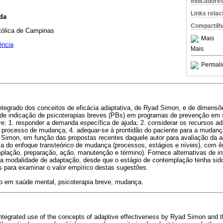
Indicadore
Links rela
da
Compartilh
atólica de Campinas
Mais
ência
Mais
Permali
 integrado dos conceitos de eficácia adaptativa, de Ryad Simon, e de dimen
io de indicação de psicoterapias breves (PBs) em programas de prevenção em
ve: 1. responder a demanda específica de ajuda; 2. considerar os recursos adap
ar processo de mudança; 4. adequar-se à prontidão do paciente para a mudanç
Simon, em função das propostas recentes daquele autor para avaliação da 
 do enfoque transteórico de mudança (processos, estágios e níveis), com ê
plação, preparação, ação, manutenção e término). Fornece alternativas de i
da modalidade de adaptação, desde que o estágio de contemplação tenha sido
s para examinar o valor empírico destas sugestões.
 em saúde mental, psicoterapia breve, mudança.
integrated use of the concepts of adaptive effectiveness by Ryad Simon and 