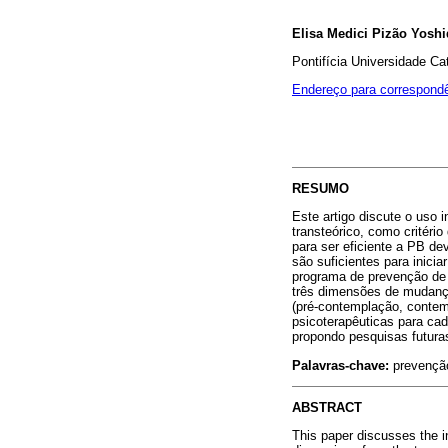
Elisa Medici Pizão Yoshi
Pontifícia Universidade C
Endereço para correspond
RESUMO
Este artigo discute o uso
transteórico, como critér
para ser eficiente a PB de
são suficientes para inici
programa de prevenção de 
três dimensões de mudança
(pré-contemplação, contem
psicoterapêuticas para ca
propondo pesquisas futura
Palavras-chave:
prevenção
ABSTRACT
This paper discusses the 