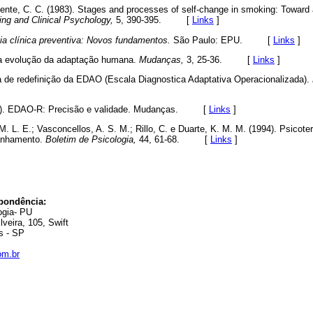
nte, C. C. (1983). Stages and processes of self-change in smoking: Toward a
ing and Clinical Psychology,
5, 390-395. [
Links
]
ia clínica preventiva: Novos fundamentos.
São Paulo: EPU. [
Links
]
da evolução da adaptação humana.
Mudanças,
3, 25-36. [
Links
]
a de redefinição da EDAO (Escala Diagnostica Adaptativa Operacionalizada).
elo). EDAO-R: Precisão e validade. Mudanças. [
Links
]
M. L. E.; Vasconcellos, A. S. M.; Rillo, C. e Duarte, K. M. M. (1994). Psicot
anhamento.
Boletim de Psicologia,
44, 61-68. [
Links
]
pondência:
ogia- PU
veira, 105, Swift
s - SP
om.br