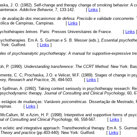
aska, J. O. (1982). Self-change and therapy change of smoking behavior: A c
aintenace.
Addictive Behavior,
7, 133-142. [
Links
]
 de avaliação dos mecanismos de defesa: Precisão e validade concorrente.
T
 Católica de Campinas, Campinas. [
Links
]
ychothérapies brèves.
Paris: Presses Universitaires de France. [
Links
psychotherapies. Em A. S. Gurman e S. B. Messer (eds.),
Essential psychothe
w York: Guilford. [
Links
]
ples of psychoanalytic psychotherapy: A manual for supportive-expressive tr
ph, P. (1990).
Understanding transference: The CCRT Method.
New York: Ba
ente, C. C; Prochaska, J.O. e Velicer, W.F. (1989). Stages of change in psy
ory, Research and Practice,
26, 494-503. [
Links
]
 Spillman, A. (1992). Taking context seriously in psychotherapy research: Rela
ef psychodynamic therapy.
Journal of Consulting and Clinical Psychology,
60, 
e estágios de mudanças:
Variáveis psicométricas.
Dissertação de Mestrado, P
 Campinas. [
Links
]
; McCallum, M. e Azim, H. F. (1998). Interpretive and supportive forms of psy
nal of Consulting and Clinical Psychology,
66, 558-567. [
Links
]
n ecletic and integrative approach: Transtheoretical therapy. Em A. S. Gurma
 Theory and practice
(pp.403-440). New York: Guilford. [
Links
]