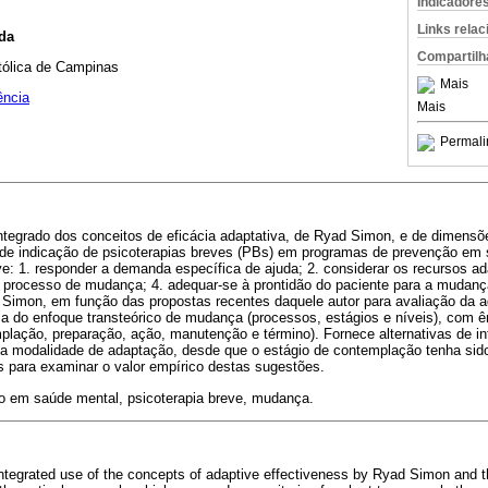
Indicadore
Links rela
da
Compartilh
atólica de Campinas
Mais
ência
Mais
Permali
 integrado dos conceitos de eficácia adaptativa, de Ryad Simon, e de dimen
io de indicação de psicoterapias breves (PBs) em programas de prevenção em
ve: 1. responder a demanda específica de ajuda; 2. considerar os recursos adap
ar processo de mudança; 4. adequar-se à prontidão do paciente para a mudanç
Simon, em função das propostas recentes daquele autor para avaliação da 
 do enfoque transteórico de mudança (processos, estágios e níveis), com ê
plação, preparação, ação, manutenção e término). Fornece alternativas de i
da modalidade de adaptação, desde que o estágio de contemplação tenha sido
s para examinar o valor empírico destas sugestões.
 em saúde mental, psicoterapia breve, mudança.
integrated use of the concepts of adaptive effectiveness by Ryad Simon and 