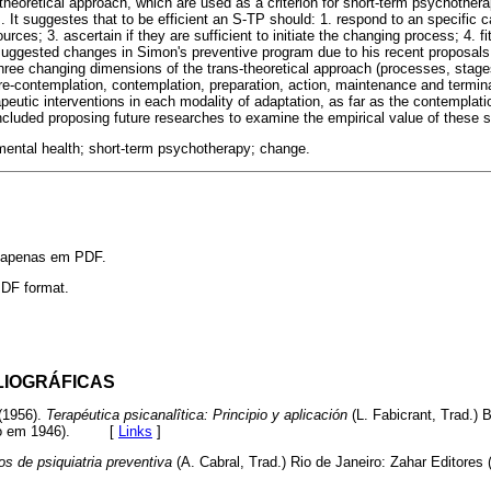
theoretical approach, which are used as a criterion for short-term psychothera
 It suggestes that to be efficient an S-TP should: 1. respond to an specific cal
rces; 3. ascertain if they are sufficient to initiate the changing process; 4. fi
uggested changes in Simon's preventive program due to his recent proposals
three changing dimensions of the trans-theoretical approach (processes, stages
e-contemplation, contemplation, preparation, action, maintenance and terminat
apeutic interventions in each modality of adaptation, as far as the contemplat
oncluded proposing future researches to examine the empirical value of these 
mental health; short-term psychotherapy; change.
l apenas em PDF.
 PDF format.
LIOGRÁFICAS
(1956).
Terapéutica psicanalîtica: Principio y aplicación
(L. Fabicrant, Trad.) 
icado em 1946). [
Links
]
os de psiquiatria preventiva
(A. Cabral, Trad.) Rio de Janeiro: Zahar Editores 