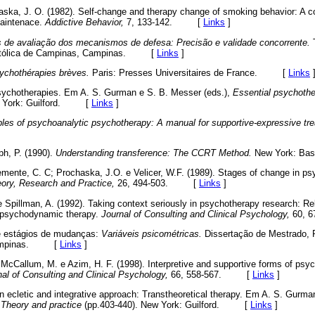
aska, J. O. (1982). Self-change and therapy change of smoking behavior: A c
aintenace.
Addictive Behavior,
7, 133-142. [
Links
]
 de avaliação dos mecanismos de defesa: Precisão e validade concorrente.
T
 Católica de Campinas, Campinas. [
Links
]
ychothérapies brèves.
Paris: Presses Universitaires de France. [
Links
psychotherapies. Em A. S. Gurman e S. B. Messer (eds.),
Essential psychothe
w York: Guilford. [
Links
]
ples of psychoanalytic psychotherapy: A manual for supportive-expressive tr
ph, P. (1990).
Understanding transference: The CCRT Method.
New York: Ba
ente, C. C; Prochaska, J.O. e Velicer, W.F. (1989). Stages of change in psy
ory, Research and Practice,
26, 494-503. [
Links
]
 Spillman, A. (1992). Taking context seriously in psychotherapy research: Rela
ef psychodynamic therapy.
Journal of Consulting and Clinical Psychology,
60, 
e estágios de mudanças:
Variáveis psicométricas.
Dissertação de Mestrado, P
 Campinas. [
Links
]
; McCallum, M. e Azim, H. F. (1998). Interpretive and supportive forms of psy
nal of Consulting and Clinical Psychology,
66, 558-567. [
Links
]
n ecletic and integrative approach: Transtheoretical therapy. Em A. S. Gurma
 Theory and practice
(pp.403-440). New York: Guilford. [
Links
]