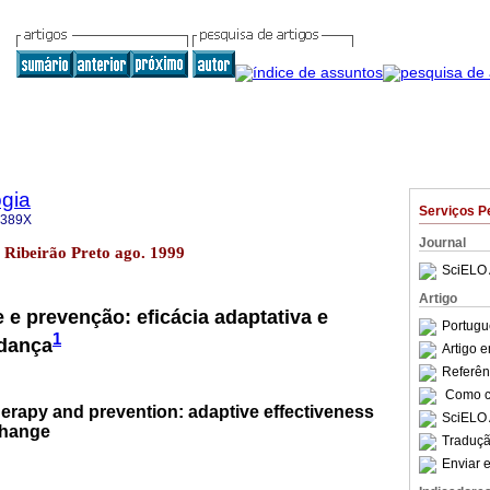
gia
Serviços P
-389X
Journal
2 Ribeirão Preto ago. 1999
SciELO 
Artigo
 e prevenção: eficácia adaptativa e
Portugu
1
dança
Artigo 
Referên
Como ci
erapy and prevention: adaptive effectiveness
SciELO 
change
Traduçã
Enviar e