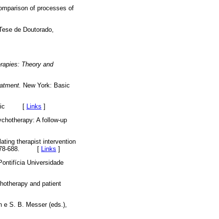
omparison of processes of
ese de Doutorado,
]
rapies: Theory and
eatment.
New York: Basic
sic
[
Links
]
chotherapy: A follow-up
ting therapist intervention
678-688. [
Links
]
ontifícia Universidade
chotherapy and patient
n e S. B. Messer (eds.),