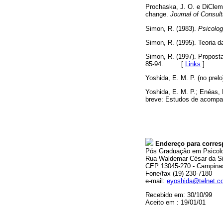
Prochaska, J. O. e DiCleme
change.
Journal of Consult
Simon, R. (1983).
Psicolog
Simon, R. (1995). Teoria 
Simon, R. (1997). Propost
85-94. [
Links
]
Yoshida, E. M. P. (no pr
Yoshida, E. M. P.; Enéas, 
breve: Estudos de acomp
Endereço para corres
Pós Graduação em Psicol
Rua Waldemar César da Sil
CEP 13045-270 - Campina
Fone/fax (19) 230-7180
e-mail:
eyoshida@telnet.c
Recebido em: 30/10/99
Aceito em : 19/01/01