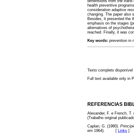
dimensions from the trans-
health preventive programs.
consideration adaptive resou
changing. The paper also s
Besides, it presented the 
emphasis on the stages (pr
alternatives of psychother
reached. Finally, it was c
Key words:
prevention in 
Texto completo disponíve
Full text available only in
REFERENCIAS BIB
Alexander, F. e French, T. 
(Trabalho original publ
Caplan, G. (1980).
Princípi
em 1964). [
Links
]