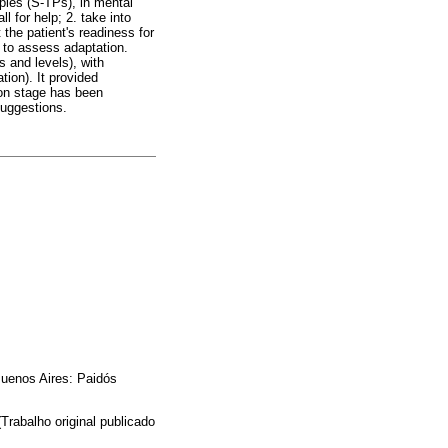
pies (S-TPs), in mental
l for help; 2. take into
t the patient's readiness for
 to assess adaptation.
 and levels), with
ion). It provided
ion stage has been
suggestions.
Buenos Aires: Paidós
(Trabalho original publicado