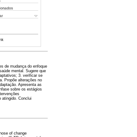
s
cionados
ar
nk
sões de mudança do enfoque
 saúde mental. Sugere que
tativos; 3. verificar se
a. Propõe alterações no
adaptação. Apresenta as
nfase sobre os estágios
ntervenções
 atingido. Conclui
those of change