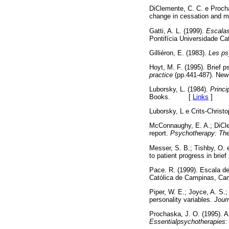
DiClemente, C. C. e Proch
change in cessation and m
Gatti, A. L. (1999).
Escalas
Pontifícia Universidade
Gilliéron, E. (1983).
Les ps
Hoyt, M. F. (1995). Brief 
practice
(pp.441-487). Ne
Luborsky, L. (1984).
Princi
Books. [
Links
]
Luborsky, L e Crits-Christo
McConnaughy, E. A.; DiClem
report.
Psychotherapy: The
Messer, S. B.; Tishby, O. e
to patient progress in bri
Pace. R. (1999). Escala d
Católica de Campinas,
Piper, W. E.; Joyce, A. S.
personality variables.
Jour
Prochaska, J. O. (1995). A
Essentialpsychotherapies: