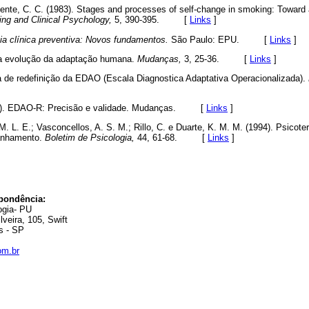
nte, C. C. (1983). Stages and processes of self-change in smoking: Toward a
ing and Clinical Psychology,
5, 390-395. [
Links
]
ia clínica preventiva: Novos fundamentos.
São Paulo: EPU. [
Links
]
da evolução da adaptação humana.
Mudanças,
3, 25-36. [
Links
]
a de redefinição da EDAO (Escala Diagnostica Adaptativa Operacionalizada).
elo). EDAO-R: Precisão e validade. Mudanças. [
Links
]
M. L. E.; Vasconcellos, A. S. M.; Rillo, C. e Duarte, K. M. M. (1994). Psicot
anhamento.
Boletim de Psicologia,
44, 61-68. [
Links
]
pondência:
ogia- PU
veira, 105, Swift
s - SP
om.br