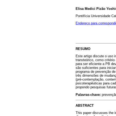
Elisa Medici Pizão Yoshi
Pontifícia Universidade C
Endereço para correspond
RESUMO
Este artigo discute o uso
transteórico, como critér
para ser eficiente a PB de
são suficientes para inici
programa de prevenção de 
três dimensões de mudança
(pré-contemplação, contem
psicoterapêuticas para ca
propondo pesquisas futura
Palavras-chave:
prevenção
ABSTRACT
This paper discusses the 