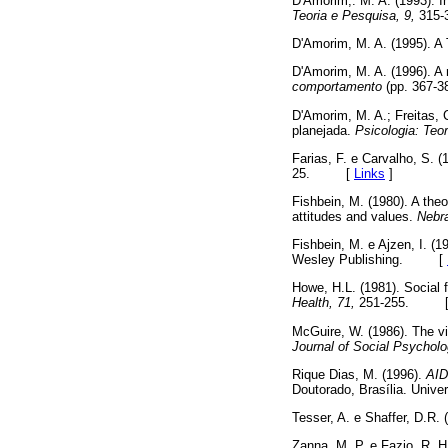
D'Amorim,. M. A. (1993). I
Teoria e Pesquisa, 9,
315
D'Amorim, M. A. (1995). A
D'Amorim, M. A. (1996). A 
comportamento
(pp. 367-
D'Amorim, M. A.; Freitas, 
planejada.
Psicologia: Teor
Farias, F. e Carvalho, S. 
25. [
Links
]
Fishbein, M. (1980). A the
attitudes and values.
Nebra
Fishbein, M. e Ajzen, I. (1
Wesley Publishing. [
Howe, H.L. (1981). Social 
Health, 71,
251-255. 
McGuire, W. (1986). The vi
Journal of Social Psycholo
Rique Dias, M. (1996).
AIDS
Doutorado, Brasília. Uni
Tesser, A. e Shaffer, D.R. 
Zanna, M. P. e Fazio, R. H