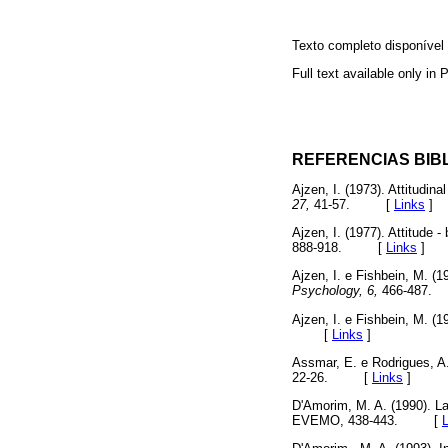
Texto completo disponíve
Full text available only in
REFERENCIAS BIB
Ajzen, I. (1973). Attitudina
27,
41-57. [
Links
]
Ajzen, I. (1977). Attitude -
888-918. [
Links
]
Ajzen, I. e Fishbein, M. (1
Psychology, 6,
466-487
Ajzen, I. e Fishbein, M. (1
[
Links
]
Assmar, E. e Rodrigues, A.
22-26. [
Links
]
D'Amorim, M. A. (1990). L
EVEMO, 438-443. [