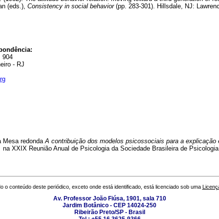
an (eds.),
Consistency in social behavior
(pp. 283-301). Hillsdale, NJ: La
pondência:
. 904
eiro - RJ
rg
na Mesa redonda
A contribuição dos modelos psicossociais para a explicação 
,
na XXIX Reunião Anual de Psicologia da Sociedade Brasileira de Psicologia
o o conteúdo deste periódico, exceto onde está identificado, está licenciado sob uma
Licenç
Av. Professor João Fiúsa, 1901, sala 710
Jardim Botânico - CEP 14024-250
Ribeirão Preto/SP - Brasil
Tel.: +55 16 3625-9366