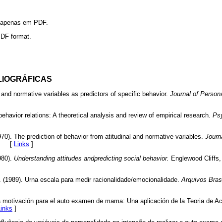
l apenas em PDF.
 PDF format.
LIOGRÁFICAS
l and normative variables as predictors of specific behavior.
Journal of Persona
 behavior relations: A theoretical analysis and review of empirical research.
Psy
970). The prediction of behavior from atitudinal and normative variables.
Journa
. [
Links
]
980).
Understanding attitudes andpredicting social behavior.
Englewood Cliffs, 
 (1989). Urna escala para medir racionalidade/emocionalidade.
Arquivos Brasi
a motivación para el auto examen de mama: Una aplicación de la Teoria de A
Links
]