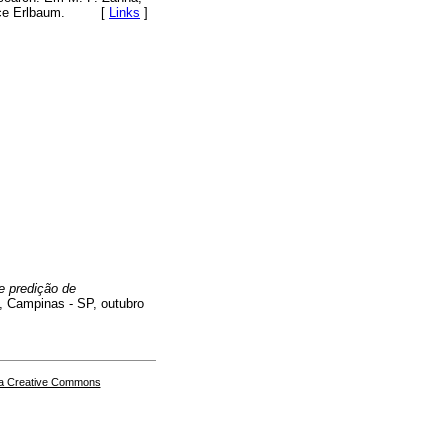
wrence Erlbaum. [
Links
]
e predição de
, Campinas - SP, outubro
a Creative Commons