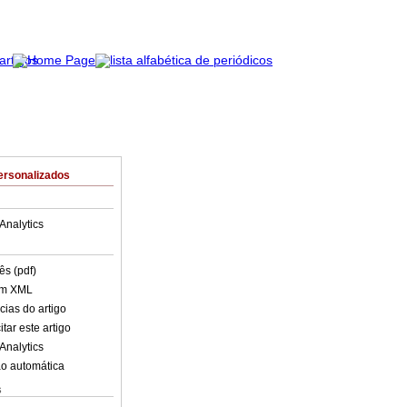
ersonalizados
Analytics
ês (pdf)
em XML
cias do artigo
tar este artigo
Analytics
o automática
s