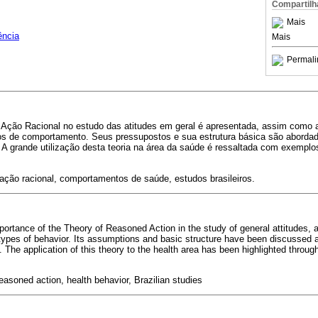
Compartilh
Mais
ência
Mais
Permali
a Ação Racional no estudo das atitudes em geral é apresentada, assim como 
pos de comportamento. Seus pressupostos e sua estrutura básica são abordad
 A grande utilização desta teoria na área da saúde é ressaltada com exemplo
 ação racional, comportamentos de saúde, estudos brasileiros.
ortance of the Theory of Reasoned Action in the study of general attitudes, a
 types of behavior. Its assumptions and basic structure have been discussed a
 The application of this theory to the health area has been highlighted throu
easoned action, health behavior, Brazilian studies