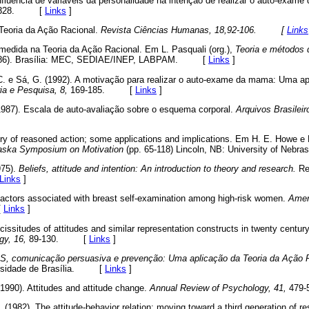
nfluência de variáveis da personalidade na intenção de realizar o auto-exam
-328. [
Links
]
 Teoria da Ação Racional.
Revista Ciências Humanas, 18,92-106. [
Links
medida na Teoria da Ação Racional. Em L. Pasquali (org.),
Teoria e métodos 
386). Brasília: MEC, SEDIAE/INEP, LABPAM. [
Links
]
C. e Sá, G. (1992). A motivação para realizar o auto-exame da mama: Uma ap
ia e Pesquisa, 8,
169-185. [
Links
]
(1987). Escala de auto-avaliação sobre o esquema corporal.
Arquivos Brasileir
ory of reasoned action; some applications and implications. Em H. E. Howe e 
ska Symposium on Motivation
(pp. 65-118) Lincoln, NB: University of N
975).
Beliefs, attitude and intention: An introduction to theory and research.
Re
Links
]
factors associated with breast self-examination among high-risk women.
Ameri
[
Links
]
cissitudes of attitudes and similar representation constructs in twenty centur
gy, 16,
89-130. [
Links
]
, comunicação persuasiva e prevenção: Uma aplicação da Teoria da Ação 
versidade de Brasília. [
Links
]
(1990). Attitudes and attitude change.
Annual Review of Psychology, 41,
479
. (1982). The attitude-behavior relation: moving toward a third generation of 