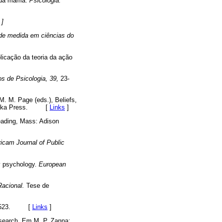
e da mama.
Psicologia:
]
de medida em ciências do
licação da teoria da ação
os de Psicologia, 39,
23-
M. M. Page (eds.), Beliefs,
ebraska Press. [
Links
]
ading, Mass: Adison
cam Journal of Public
y psychology.
European
Racional.
Tese de
-523. [
Links
]
research. Em M. P. Zanna;