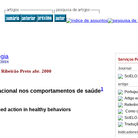
gia
Serviços P
-389X
Journal
1 Ribeirão Preto abr. 2000
SciELO 
artigo
1
racional nos comportamentos de saúde
Portugu
Artigo 
Referên
ed action in healthy behaviors
Como ci
SciELO 
Traduçã
Indicadore