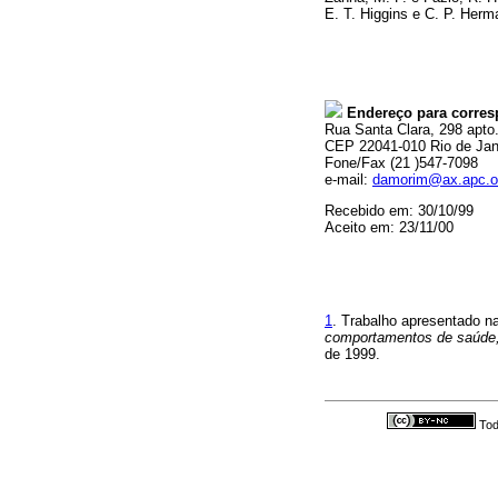
E. T. Higgins e C. P. Herm
Endereço para corres
Rua Santa Clara, 298 apto
CEP 22041-010 Rio de Jan
Fone/Fax (21 )547-7098
e-mail:
damorim@ax.apc.o
Recebido em: 30/10/99
Aceito em: 23/11/00
1
. Trabalho apresentado 
comportamentos de saúde
de 1999.
Tod