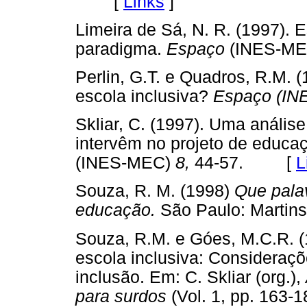
[
Links
]
Limeira de Sá, N. R. (1997). 
paradigma.
Espaço
(INES-ME
Perlin, G.T. e Quadros, R.M.
escola inclusiva?
Espaço (INE
Skliar, C. (1997). Uma análise
intervêm no projeto de educaç
(INES-MEC)
8,
44-57. [
L
Souza, R. M. (1998)
Que palavr
educação.
São Paulo: Mart
Souza, R.M. e Góes, M.C.R. (
escola inclusiva: Consideraçõ
inclusão. Em: C. Skliar (org.),
para surdos
(Vol. 1, pp. 163-1