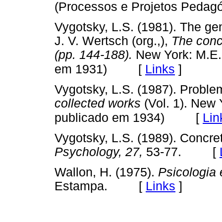
(Processos e Projetos Pedag
Vygotsky, L.S. (1981). The ge
J. V. Wertsch (org.,),
The conce
(pp. 144-188).
New York: M.E. 
[
Links
]
em 1931)
Vygotsky, L.S. (1987). Proble
collected works
(Vol. 1). New 
[
Lin
publicado em 1934)
Vygotsky, L.S. (1989). Concr
Psychology, 27,
53-77. [
Wallon, H. (1975).
Psicologia 
Estampa. [
Links
]