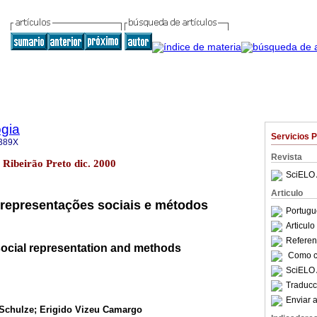
gia
Servicios 
389X
Revista
3 Ribeirão Preto dic. 2000
SciELO 
Articulo
, representações sociais e métodos
Portugu
Articul
Referenc
social representation and methods
Como ci
SciELO 
Traducc
Enviar a
-Schulze; Erigido Vizeu Camargo