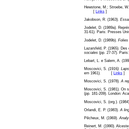
Hewstone, M.; Stroebe, W.;
[
Links
]
Jakobson, R. (1963).
Essai
Jodelet, D. (1989a). Repré
31-61). Paris: Presses U
Jodelet, D. (1989b).
Folies 
Lazarsfeld, P. (1965). Des
sociales
(pp. 27-37). Pa
Lebart, L. e Salem, A. (199
Moscovici, S.
(1916). Laps
em 1961). [
Links
]
Moscovici, S. (1978).
A rep
Moscovici, S. (1981). On so
(pp. 181-209). London:
Moscovici, S. (org.). (1984
Orlandi, E. P. (1983).
A lin
Pêcheux, M. (1969).
Analy
Reinert, M. (1990). Alcest