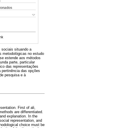
s
cionados
nk
 sociais situando a
es metodológicas no estudo
e se estende aos métodos
nda parte, particular
írico das representações
 a pertinência das opções
de pesquisa e à
entation. First of ali,
methods are differentiated.
 and explanation. In the
 social representation, and
thodological choice must be