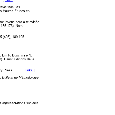
évisuelle, les
es Hautes Études en
por jovens para a televisão
 155-173). Natal:
45
(405), 189-195.
n. Em F. Buschini e N.
). Paris: Éditions de la
lity Press. [
Links
]
s.
Bulletin de Méthodologie
 représentations sociales
]