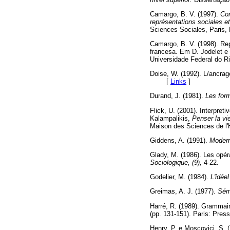
Camargo, B. V. (1997).
Com
représentations sociales et
Sciences Sociales, Par
Camargo, B. V. (1998). Rep
francesa. Em D. Jodelet e 
Universidade Federal do
Doise, W. (1992). L/ancrag
[
Links
]
Durand, J. (1981).
Les form
Flick, U. (2001). Interpret
Kalampalikis,
Penser la vi
Maison des Sciences d
Giddens, A. (1991).
Moderni
Glady, M. (1986). Les opér
Sociologique, (9),
4-22.
Godelier, M. (1984).
L'idéel
Greimas, A. J. (1977).
Séma
Harré, R. (1989). Grammair
(pp. 131-151). Paris: Pr
Henry, P. e Moscovici, S.