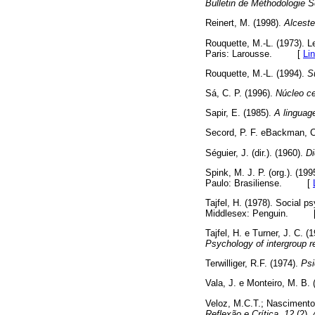
Bulletin de Méthodologie So
Reinert, M. (1998).
Alceste
Rouquette, M.-L. (1973). 
Paris: Larousse. [
Li
Rouquette, M.-L. (1994).
Su
Sá, C. P. (1996).
Núcleo ce
Sapir, E. (1985).
A linguag
Secord, P. F. eBackman, C
Séguier, J. (dir.). (1960).
Di
Spink, M. J. P. (org.). (199
Paulo: Brasiliense. [
Tajfel, H. (1978). Social p
Middlesex: Penguin. 
Tajfel, H. e Turner, J. C. 
Psychology of intergroup r
Terwilliger, R.F. (1974).
Psi
Vala, J. e Monteiro, M. B. (
Veloz, M.C.T.; Nascimento
Reflexão e Crítica, 12
(2)