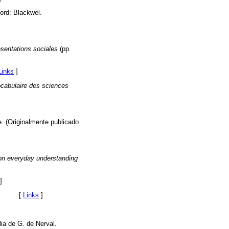
ord: Blackwel.
sentations sociales
(pp.
Links
]
cabulaire des sciences
. (Originalmente publicado
 on everyday understanding
]
ense. [
Links
]
lia de G. de Nerval.