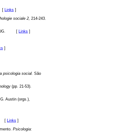
. [
Links
]
hologie sociale 2,
214-243.
: PUG. [
Links
]
ks
]
 psicologia social.
São
chology
(pp. 21-53).
G. Austin (orgs.),
n. [
Links
]
imento.
Psicologia: