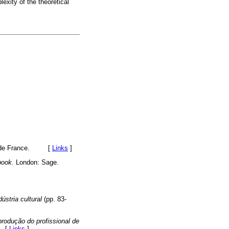
exity of the theoretical
res de France. [
Links
]
book.
London: Sage.
stria cultural
(pp. 83-
rodução do profissional de
. [
Links
]