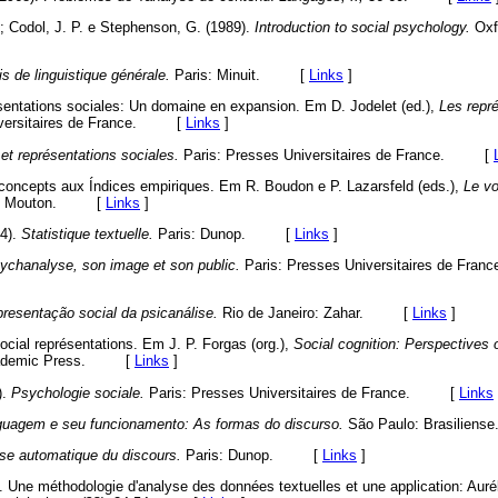
 Codol, J. P. e Stephenson, G. (1989).
Introduction to social psychology.
Oxf
s de linguistique générale.
Paris: Minuit. [
Links
]
sentations sociales: Un domaine en expansion. Em D. Jodelet (ed.),
Les repré
niversitaires de France. [
Links
]
et représentations sociales.
Paris: Presses Universitaires de France. [
 concepts aux Índices empiriques. Em R. Boudon e P. Lazarsfeld (eds.),
Le vo
ris: Mouton. [
Links
]
4).
Statistique textuelle.
Paris: Dunop. [
Links
]
ychanalyse, son image et son public.
Paris: Presses Universitaires de France
resentação social da psicanálise.
Rio de Janeiro: Zahar. [
Links
]
cial représentations. Em J. P. Forgas (org.),
Social cognition: Perspectives
 Academic Press. [
Links
]
).
Psychologie sociale.
Paris: Presses Universitaires de France. [
Links
guagem e seu funcionamento: As formas do discurso.
São Paulo: Brasili
se automatique du discours.
Paris: Dunop. [
Links
]
e. Une méthodologie d'analyse des données textuelles et une application: Auré