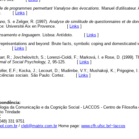
 de programmes permettant Vanalyse des évocations.
Manuel d'utilisateur.
ence. [
Links
]
no, S. e Zeliger, R. (1997).
Analyse de similitude de questionnaires et de do
vence: Université Aix en Provence. [
Links
]
samento e linguagem.
Lisboa: Antídoto. [
Links
]
 représentations and beyond: Brute facts, symbolic coping and domesticated 
329. [
Links
]
rr, R.; Jovchelovitch, S.; Lorenzi-Cioldi, F.; Marková, I. e Rose, D. (1999). 
nal of Social Psychology,
2, 95-125. [
Links
]
ller, E.F.; Kocka, J.; Lecourt, D.; Mudimbe, V.Y.; Mushakoji, K.; Prigogine, I.; 
ciências sociais.
São Paulo: Cortez. [
Links
]
pondência:
ologia da Comunicação e da Cognição Social - LACCOS - Centro de Filosofia
io Trindade
C
(048) 331 9751
ol.com.br
/
cleli@matrix.com.br
Home page:
www.cfh.ufsc.br/~laccos