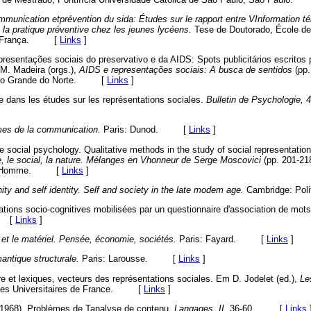
munication etprévention du sida: Études sur le rapport entre VInformation tél
 la pratique préventive chez les jeunes lycéens.
Tese de Doutorado, École d
is, França. [
Links
]
resentações sociais do preservativo e da AIDS: Spots publicitários escritos 
M. Madeira (orgs.),
AIDS e representações sociais: A busca de sentidos
(pp.
 Rio Grande do Norte. [
Links
]
e dans les études sur les représentations sociales.
Bulletin de Psychologie, 
es de la communication.
Paris: Dunod. [
Links
]
ive social psychology. Qualitative methods in the study of social representatio
e, le social, la nature. Mélanges en Vhonneur de Serge Moscovici
(pp. 201-218
e l'Homme. [
Links
]
ty and self identity. Self and society in the late modem age.
Cambridge: Po
ations socio-cognitives mobilisées par un questionnaire d'association de mot
 [
Links
]
 et le matériel. Pensée, économie, sociétés.
Paris: Fayard. [
Links
]
ntique structurale.
Paris: Larousse. [
Links
]
e et lexiques, vecteurs des représentations sociales. Em D. Jodelet (ed.),
Les
esses Universitaires de France. [
Links
]
 (1968). Problèmes de Tanalyse de contenu.
Langages, II,
36-60. [
Links