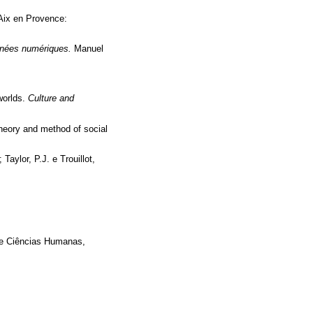
 Aix en Provence:
nnées numériques.
Manuel
worlds.
Culture and
Theory and method of social
Taylor, P.J. e Trouillot,
 e Ciências Humanas,