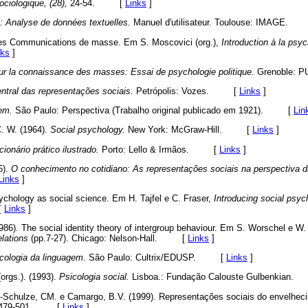
ciologique, (28),
24-54. [
Links
]
: Analyse de données textuelles.
Manuel d'utilisateur. Toulouse: IMAGE
Les Communications de masse. Em S. Moscovici (org.),
Introduction à la psyc
nks
]
r la connaissance des masses: Essai de psychologie politique.
Grenoble
ntral das representações sociais.
Petrópolis: Vozes. [
Links
]
em.
São Paulo: Perspectiva (Trabalho original publicado em 1921). [
Lin
. W. (1964).
Social psychology.
New York: McGraw-Hill. [
Links
]
cionário prático ilustrado.
Porto: Lello & Irmãos. [
Links
]
5).
O conhecimento no cotidiano: As representações sociais na perspectiva da
Links
]
sychology as social science. Em H. Tajfel e C. Fraser,
Introducing social psy
[
Links
]
(1986). The social identity theory of intergroup behaviour. Em S. Worschel e W. 
elations
(pp.7-27). Chicago: Nelson-Hall. [
Links
]
cologia da linguagem.
São Paulo: Cultrix/EDUSP. [
Links
]
orgs.). (1993).
Psicologia social.
Lisboa.: Fundação Calouste Gulbenkia
-Schulze, CM. e Camargo, B.V. (1999). Representações sociais do envelhec
, 479-501. [
Links
]