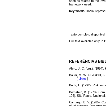
seen as related to the leve
framework used.
Key words:
social represen
Texto completo disponíve
Full text available only in
REFERÊNCIAS BIB
Abric, J.-C. (org.). (1994).
P
Bauer, M. W. e Gaskell, G.
[
Links
]
Beck, U. (1992).
Risk soci
Bernstein, B. (1978). Comu
104). São Paulo: Naci
Camargo, B. V. (1985).
Con
nível superior.
Dissertaçã