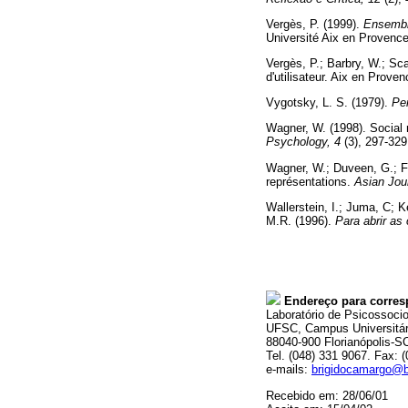
Vergès, P. (1999).
Ensemble
Université Aix en Prov
Vergès, P.; Barbry, W.; Sca
d'utilisateur. Aix en Pro
Vygotsky, L. S. (1979).
Pen
Wagner, W. (1998). Social
Psychology, 4
(3), 297-
Wagner, W.; Duveen, G.; Fa
représentations.
Asian Jour
Wallerstein, I.; Juma, C; Ke
M.R. (1996).
Para abrir as 
Endereço para corres
Laboratório de Psicossoci
UFSC, Campus Universitár
88040-900 Florianópolis-S
Tel. (048) 331 9067. Fax: 
e-mails:
brigidocamargo@b
Recebido em: 28/06/01