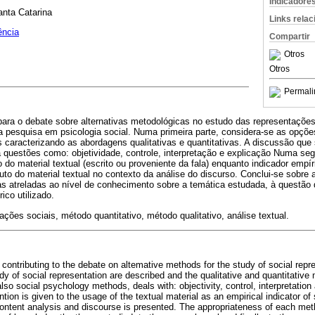
Indicadore
anta Catarina
Links rela
ência
Compartir
Otros
Otros
Permali
r para o debate sobre alternativas metodológicas no estudo das representações
 pesquisa em psicologia social. Numa primeira parte, considera-se as opçõ
s caracterizando as abordagens qualitativas e quantitativas. A discussão qu
a questões como: objetividade, controle, interpretação e explicação Numa segu
o do material textual (escrito ou proveniente da fala) enquanto indicador emp
tuto do material textual no contexto da análise do discurso. Conclui-se sobre
s atreladas ao nível de conhecimento sobre a temática estudada, à questão 
ico utilizado.
ções sociais, método quantitativo, método qualitativo, análise textual.
 contributing to the debate on altemative methods for the study of social repres
udy of social representation are described and the qualitative and quantitative 
lso social psychology methods, deals with: objectivity, control, interpretation
ntion is given to the usage of the textual material as an empirical indicator of
content analysis and discourse is presented. The appropriateness of each me