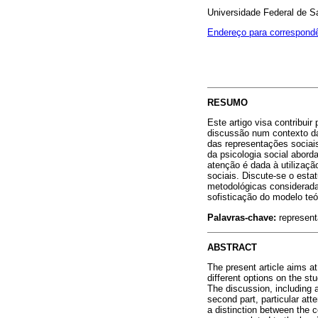
Universidade Federal de S
Endereço para correspond
RESUMO
Este artigo visa contribui
discussão num contexto da
das representações sociai
da psicologia social abord
atenção é dada à utilizaçã
sociais. Discute-se o esta
metodológicas considerada
sofisticação do modelo teór
Palavras-chave:
representa
ABSTRACT
The present article aims at
different options on the st
The discussion, including a
second part, particular atte
a distinction between the 