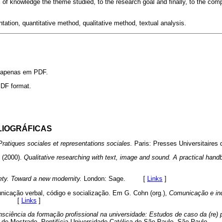
i of knowledge the theme studied, to the research goal and finally, to the compl
tation, quantitative method, qualitative method, textual analysis.
l apenas em PDF.
 PDF format.
LIOGRÁFICAS
ratiques sociales et representations sociales.
Paris: Presses Universitai
 (2000).
Qualitative researching with text, image and sound. A practical hand
ety. Toward a new modernity.
London: Sage. [
Links
]
nicação verbal, código e socialização. Em G. Cohn (org.),
Comunicação e indú
onal. [
Links
]
sciência da formação profissional na universidade: Estudos de caso da (re) p
o de Mestrado, Pontifícia Universidade Católica de São Paulo, São Paulo