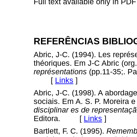
Full text available only in PDF
REFERÊNCIAS BIBLIO
Abric, J-C. (1994). Les représ
théoriques. Em J-C Abric (org.
représentations
(pp.11-35;. Pa
[
Links
]
Abric, J-C. (1998). A abordag
sociais. Em A. S. P. Moreira e 
disciplinar es de representaçã
Editora. [
Links
]
Bartlett, F. C. (1995).
Remember