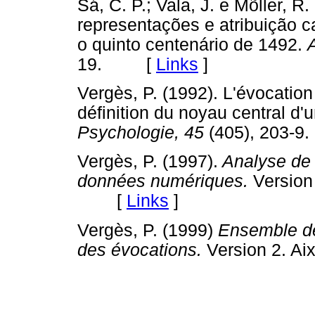
Sá, C. P.; Vala, J. e Mõller, R
representações e atribuição 
o quinto centenário de 1492.
19. [
Links
]
Vergès, P. (1992). L'évocation
définition du noyau central d'
Psychologie, 45
(405), 203
Vergès, P. (1997).
Analyse de s
données numériques.
Version
[
Links
]
Vergès, P. (1999)
Ensemble de
des évocations.
Version 2. 