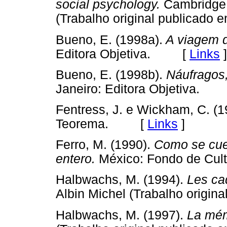
social psychology.
Cambridge:
(Trabalho original publica
Bueno, E. (1998a).
A viagem d
Editora Objetiva. [
Links
]
Bueno, E. (1998b).
Náufragos,
Janeiro: Editora Objetiva.
Fentress, J. e Wickham, C. (1
Teorema. [
Links
]
Ferro, M. (1990).
Como se cuen
entero.
México: Fondo de C
Halbwachs, M. (1994).
Les ca
Albin Michel (Trabalho orig
Halbwachs, M. (1997).
La mémo