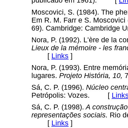
publicado em 1961). [
Li
Moscovici, S. (1984). The phe
Em R. M. Farr e S. Moscovici 
69). Cambridge: Cambridge 
Nora, P. (1992). L'ère de la 
Lieux de la mémoire - les fran
[
Links
]
Nora, P. (1993). Entre memória
lugares.
Projeto História, 10,
Sá, C. P. (1996).
Núcleo centra
Petrópolis: Vozes. [
Link
Sá, C. P. (1998).
A construção
representações sociais.
Rio d
[
Links
]