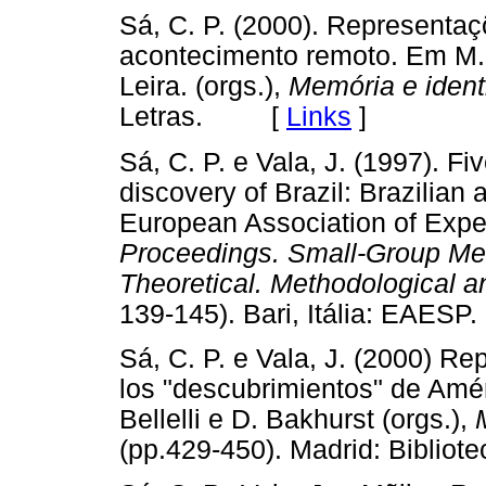
Sá, C. P. (2000). Representa
acontecimento remoto. Em M. T
Leira. (orgs.),
Memória e ident
Letras. [
Links
]
Sá, C. P. e Vala, J. (1997). F
discovery of Brazil: Brazilia
European Association of Exper
Proceedings. Small-Group Mee
Theoretical. Methodological a
139-145). Bari, Itália: EA
Sá, C. P. e Vala, J. (2000) R
los "descubrimientos" de Amér
Bellelli e D. Bakhurst (orgs.),
(pp.429-450). Madrid: Bibl