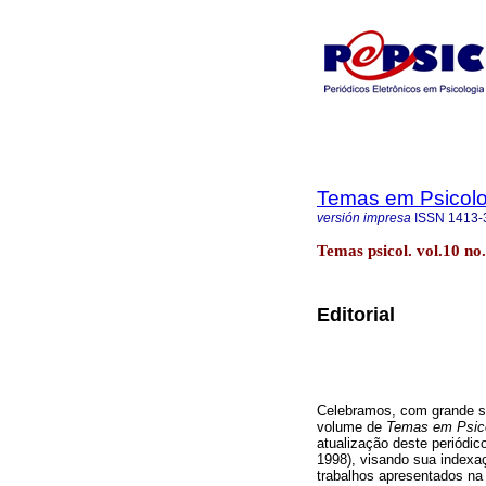
Temas em Psicolo
versión impresa
ISSN
1413-
Temas psicol. vol.10 no
Editorial
Celebramos, com grande sa
volume de
Temas em Psico
atualização deste periódic
1998), visando sua indexaç
trabalhos apresentados n