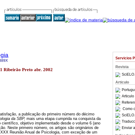
gia
Servicios 
389X
Revista
.1 Ribeirão Preto abr. 2002
SciELO 
Articulo
Portugu
Articul
Referenc
Como ci
tisfação, a publicação do primeiro número do décimo
SciELO 
logia da SBP,
mais uma etapa cumprida na conquista da
Traducc
o científico, objetivo implementado desde o volume 6 (ano
ão. Neste primeiro número, os artigos são originários de
Enviar a
a XXX Reunião Anual de Psicologia, com exceção de um