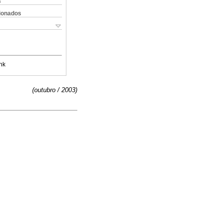
s
cionados
nk
(outubro / 2003)