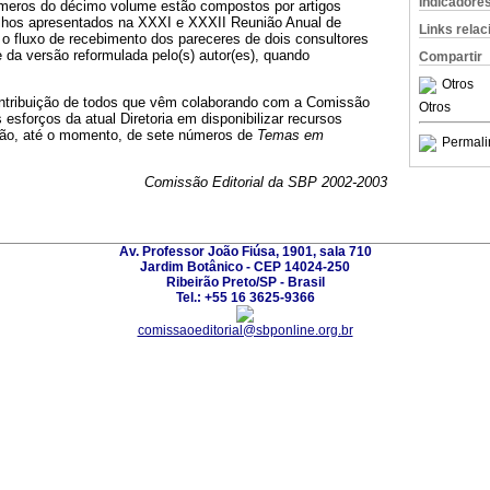
Indicadore
meros do décimo volume estão compostos por artigos
lhos apresentados na XXXI e XXXII Reunião Anual de
Links rela
 o fluxo de recebimento dos pareceres de dois consultores
e da versão reformulada pelo(s) autor(es), quando
Compartir
Otros
ntribuição de todos que vêm colaborando com a Comissão
Otros
s esforços da atual Diretoria em disponibilizar recursos
ação, até o momento, de sete números de
Temas em
Permali
Comissão Editorial da SBP 2002-2003
Av. Professor João Fiúsa, 1901, sala 710
Jardim Botânico - CEP 14024-250
Ribeirão Preto/SP - Brasil
Tel.: +55 16 3625-9366
comissaoeditorial@sbponline.org.br