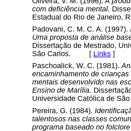
Oliveira, V. M. (1996).
A produ
com deficiência mental.
Disse
Estadual do Rio de Janeiro
Padovani, C. M. C. A. (1997).
Uma proposta de análise base
Dissertação de Mestrado, Uni
São Carlos. [
Links
]
Paschoalick, W. C. (1981).
Aná
encaminhamento de crianças à
mentais desenvolvido nas esc
Ensino de Marília.
Dissertação
Universidade Católica de S
Pereira, G. (1984).
Identificaç
talentosos nas classes comun
programa baseado no folclore 