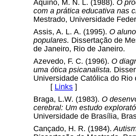
Aquino, M. N. L. (1988).
O pro
com a prática educativa nas 
Mestrado, Universidade Fed
Assis, A. L. A. (1995).
O aluno
populares.
Dissertação de Mes
de Janeiro, Rio de Janeir
Azevedo, F. C. (1996).
O diagn
uma ótica psicanalista.
Disser
Universidade Católica do Rio 
[
Links
]
Braga, L.W. (1983).
O desenvol
cerebral: Um estudo explorató
Universidade de Brasília, B
Cançado, H. R. (1984).
Autismo