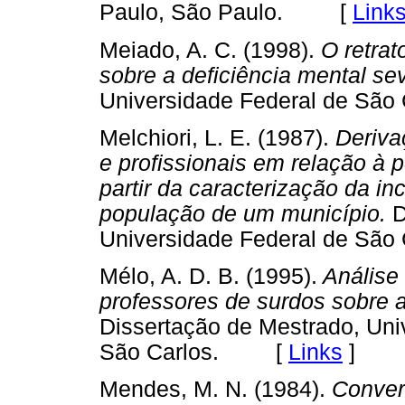
Paulo, São Paulo. [
Link
Meiado, A. C. (1998).
O retrat
sobre a deficiência mental se
Universidade Federal de Sã
Melchiori, L. E. (1987).
Derivaç
e profissionais em relação à 
partir da caracterização da i
população de um município.
D
Universidade Federal de Sã
Mélo, A. D. B. (1995).
Análise 
professores de surdos sobre a
Dissertação de Mestrado, Uni
São Carlos. [
Links
]
Mendes, M. N. (1984).
Converg