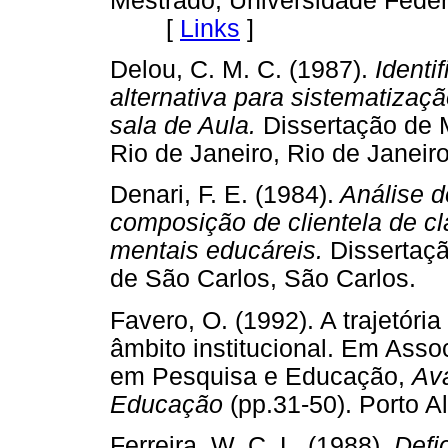
Mestrado, Universidade Feder
[
Links
]
Delou, C. M. C. (1987).
Identi
alternativa para sistematiza
sala de Aula.
Dissertação de 
Rio de Janeiro, Rio de Jan
Denari, F. E. (1984).
Análise d
composição de clientela de cl
mentais educáreis.
Dissertaçã
de São Carlos, São Carlo
Favero, O. (1992). A trajetó
âmbito institucional. Em Ass
em Pesquisa e Educação,
Ava
Educação
(pp.31-50). Port
Ferreira, W. C. L. (1988).
Defic