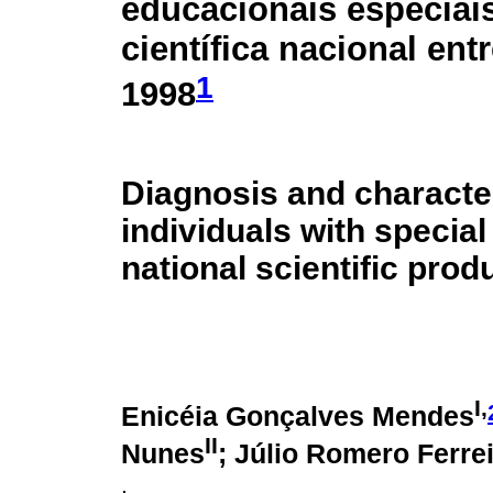
educacionais especiai
científica nacional ent
1
1998
Diagnosis and character
individuals with specia
national scientific pro
I,
Enicéia Gonçalves Mendes
II
Nunes
; Júlio Romero Ferre