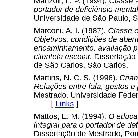
Manzoli, L. P. (1994).
Classe e
portador de deficiência menta
Universidade de São Paulo
Marconi, A. I. (1987).
Classe es
Objetivos, condições de abert
encaminhamento, avaliação ps
clientela escolar.
Dissertação
de São Carlos, São Carlo
Martins, N. C. S. (1996).
Crian
Relações entre fala, gestos e
Mestrado, Universidade Feder
[
Links
]
Mattos, E. M. (1994).
O educad
integral para o portador de de
Dissertação de Mestrado, Pont