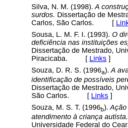
Silva, N. M. (1998).
A construç
surdos.
Dissertação de Mestra
Carlos, São Carlos. [
Lin
Sousa, L. M. F. I. (1993).
O dir
deficiência nas instituições e
Dissertação de Mestrado, Uni
Piracicaba. [
Links
]
Souza, D. R. S. (1996
).
A ava
a
identificação de possíveis pe
Dissertação de Mestrado, Uni
São Carlos. [
Links
]
Souza, M. S. T. (1996
).
Ação 
b
atendimento à criança autista.
Universidade Federal do Ce