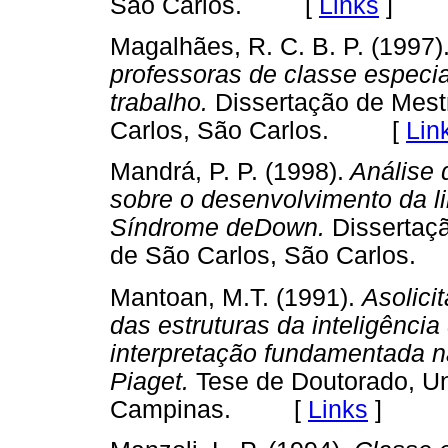
São Carlos. [
Links
]
Magalhães, R. C. B. P. (1997)
professoras de classe especia
trabalho.
Dissertação de Mest
Carlos, São Carlos. [
Lin
Mandrá, P. P. (1998).
Análise 
sobre o desenvolvimento da l
Síndrome deDown.
Dissertaçã
de São Carlos, São Carlo
Mantoan, M.T. (1991).
Asolici
das estruturas da inteligênci
interpretação fundamentada n
Piaget.
Tese de Doutorado, Un
Campinas. [
Links
]